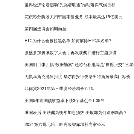
世界经济论坛启动“先驱者联盟”推动落实气候目标
花旗称分阶段关闭韩国零售业务 成本最高达15亿美元
第四届进博会如期而至
ETC为什么会被拉黑名单 如何解除ETC黑名单?
微盛参加腾讯数字大会，再次获奖并进行主题演讲
美国明目张胆搞“数据勒索” 还称台积电等是“自愿上交” 三星
无惧马斯克抛售担忧 华尔街投行仍给出特斯拉最高目标价
菲律宾2021年第三季度经济增长7.1%
美国5年期国债收益率下跌3个基点至1.09％
继缩表后 美联储为明年加息预热 美股却为何迭创新高？
2021第六批元培工匠高级智库增补专家公示