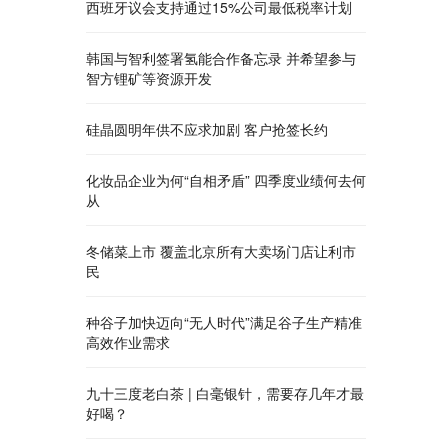
西班牙议会支持通过15%公司最低税率计划
韩国与智利签署氢能合作备忘录 并希望参与
智方锂矿等资源开发
硅晶圆明年供不应求加剧 客户抢签长约
化妆品企业为何“自相矛盾” 四季度业绩何去何
从
冬储菜上市 覆盖北京所有大卖场门店让利市
民
种谷子加快迈向“无人时代”满足谷子生产精准
高效作业需求
九十三度老白茶 | 白毫银针，需要存几年才最
好喝？