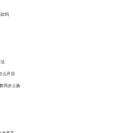
还款吗
方法
怎么开启
指数同步上扬
年来最高