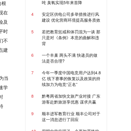
吨 臭氧实现5年来首降
的根
现在
4
安定区供电公司多举措推进行风
建设 优化营商环境提高服务质效
险及
平时
5
若把教育惩戒和体罚混为一谈 那
只是对《条例》本意的曲解和违
们不
背
点建
6
一个丰巢 两头不满 快递员的做
法是否合理?
7
今年一季度中国电竞用户达到4.8
为当
亿 线下赛事的恢复以及政策的持
续加力为电竞“正名”
速学
8
黔粤两省加快文旅产业对接 广东
时
游客赴黔旅游享优惠 谋求共赢
特
9
顺丰进军教育行业 顺丰公司对于
这一消息进行了回应