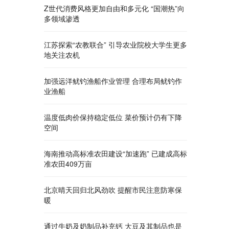
Z世代消费风格更加自由和多元化 “国潮热”向
多领域渗透
江苏探索“农教联合” 引导农业院校大学生更多
地关注农机
加强远洋鱿钓渔船作业管理 合理布局鱿钓作
业渔船
温度低肉价保持稳定低位 菜价预计仍有下降
空间
海南推动高标准农田建设“加速跑” 已建成高标
准农田409万亩
北京晴天回归北风劲吹 提醒市民注意防寒保
暖
通过牛奶及奶制品补充钙 大豆及其制品也是