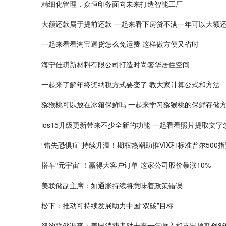
精细化管理，众恒印务面向未来打造智能工厂
大额还款属于提前还款 一起来看下房贷不满一年可以大额
一起来看看淘宝退货怎么免运费 这样做方便又省时
海宁佳琪新材料有限公司打造时尚奢华居住空间
一起来了解年终奖纳税方式要变了 教大家计算公式和方法
猕猴桃可以放在冰箱保鲜吗 一起来学习猕猴桃的保鲜存储
ios15升级更新带来不少全新的功能 一起看看照片提取文字
“错失恐惧症”持续升温！期权热潮助推VIX和标准普尔500
搭车“元宇宙”！赢得大客户订单 这家公司股价暴涨10%
美联储副主席：如通胀持续将意味着政策错误
松下：推动可持续发展助力中国“双碳”目标
纽约联储调查：美国消费者对未来一年收入和支出预期创8