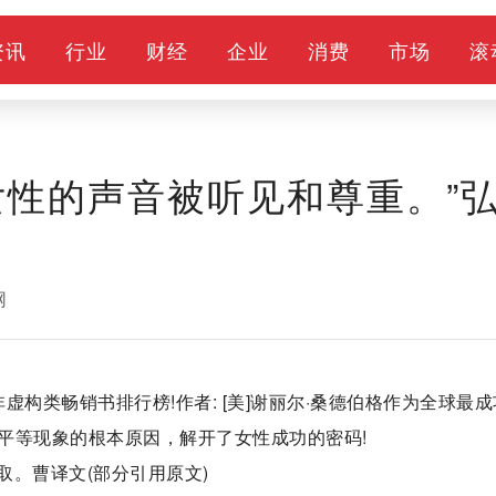
资讯
行业
财经
企业
消费
市场
滚
女性的声音被听见和尊重。”
网
构类畅销书排行榜!作者: [美]谢丽尔·桑德伯格作为全球最成
平等现象的根本原因，解开了女性成功的密码!
。曹译文(部分引用原文)