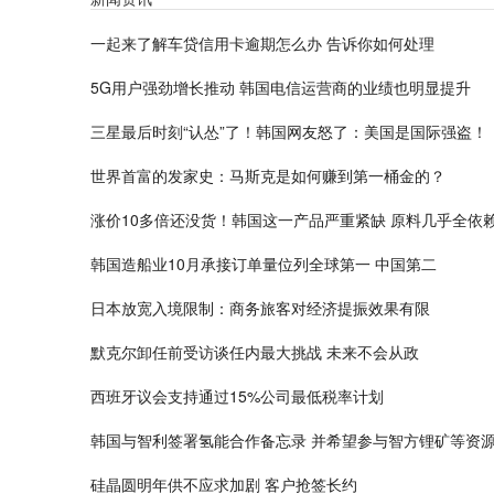
一起来了解车贷信用卡逾期怎么办 告诉你如何处理
5G用户强劲增长推动 韩国电信运营商的业绩也明显提升
三星最后时刻“认怂”了！韩国网友怒了：美国是国际强盗！
世界首富的发家史：马斯克是如何赚到第一桶金的？
涨价10多倍还没货！韩国这一产品严重紧缺 原料几乎全依
韩国造船业10月承接订单量位列全球第一 中国第二
日本放宽入境限制：商务旅客对经济提振效果有限
默克尔卸任前受访谈任内最大挑战 未来不会从政
西班牙议会支持通过15%公司最低税率计划
韩国与智利签署氢能合作备忘录 并希望参与智方锂矿等资
硅晶圆明年供不应求加剧 客户抢签长约