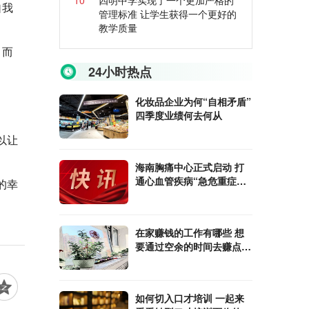
10
四明中学实现了一个更加严格的
自我
管理标准 让学生获得一个更好的
教学质量
，而
24小时热点
化妆品企业为何“自相矛盾”
四季度业绩何去何从
以让
海南胸痛中心正式启动 打
通心血管疾病“急危重症救
的幸
治体系”
在家赚钱的工作有哪些 想
要通过空余的时间去赚点零
花钱可以了解一下
如何切入口才培训 一起来