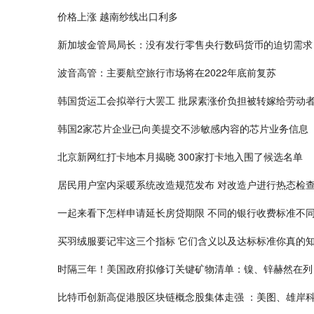
价格上涨 越南纱线出口利多
新加坡金管局局长：没有发行零售央行数码货币的迫切需求
波音高管：主要航空旅行市场将在2022年底前复苏
韩国货运工会拟举行大罢工 批尿素涨价负担被转嫁给劳动
韩国2家芯片企业已向美提交不涉敏感内容的芯片业务信息
北京新网红打卡地本月揭晓 300家打卡地入围了候选名单
居民用户室内采暖系统改造规范发布 对改造户进行热态检
一起来看下怎样申请延长房贷期限 不同的银行收费标准不
买羽绒服要记牢这三个指标 它们含义以及达标标准你真的知
时隔三年！美国政府拟修订关键矿物清单：镍、锌赫然在列
比特币创新高促港股区块链概念股集体走强 ：美图、雄岸科