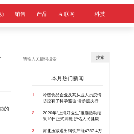
动
销售
产品
互联网
科技
弘
搜索
本月热门新闻
1
冷链食品企业及其从业人员疫情
防控有了科学遵循 请参照执行
功的
2
2020年“上海好医生”推选活动结
果19日正式揭晓 护佑人民健康
3
河北压减退出钢铁产能4757.4万