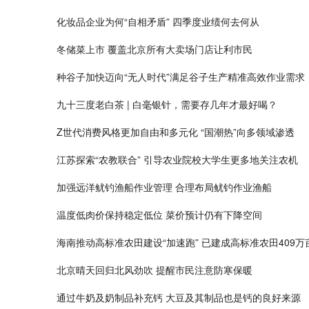
化妆品企业为何“自相矛盾” 四季度业绩何去何从
冬储菜上市 覆盖北京所有大卖场门店让利市民
种谷子加快迈向“无人时代”满足谷子生产精准高效作业需求
九十三度老白茶 | 白毫银针，需要存几年才最好喝？
Z世代消费风格更加自由和多元化 “国潮热”向多领域渗透
江苏探索“农教联合” 引导农业院校大学生更多地关注农机
加强远洋鱿钓渔船作业管理 合理布局鱿钓作业渔船
温度低肉价保持稳定低位 菜价预计仍有下降空间
海南推动高标准农田建设“加速跑” 已建成高标准农田409万
北京晴天回归北风劲吹 提醒市民注意防寒保暖
通过牛奶及奶制品补充钙 大豆及其制品也是钙的良好来源