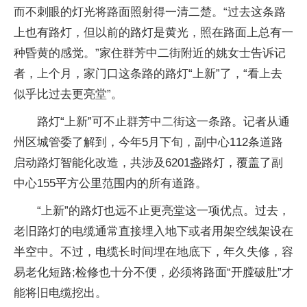
而不刺眼的灯光将路面照射得一清二楚。“过去这条路
上也有路灯，但以前的路灯是黄光，照在路面上总有一
种昏黄的感觉。”家住群芳中二街附近的姚女士告诉记
者，上个月，家门口这条路的路灯“上新”了，“看上去
似乎比过去更亮堂”。
路灯“上新”可不止群芳中二街这一条路。记者从通
州区城管委了解到，今年5月下旬，副中心112条道路
启动路灯智能化改造，共涉及6201盏路灯，覆盖了副
中心155平方公里范围内的所有道路。
“上新”的路灯也远不止更亮堂这一项优点。过去，
老旧路灯的电缆通常直接埋入地下或者用架空线架设在
半空中。不过，电缆长时间埋在地底下，年久失修，容
易老化短路;检修也十分不便，必须将路面“开膛破肚”才
能将旧电缆挖出。