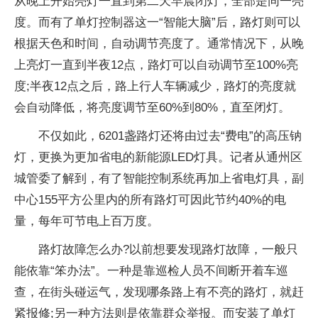
从晚上开始亮灯一直到第二天早晨闭灯，全部是同一亮
度。而有了单灯控制器这一“智能大脑”后，路灯则可以
根据天色和时间，自动调节亮度了。通常情况下，从晚
上亮灯一直到半夜12点，路灯可以自动调节至100%亮
度;半夜12点之后，路上行人车辆减少，路灯的亮度就
会自动降低，将亮度调节至60%到80%，直至闭灯。
不仅如此，6201盏路灯还将由过去“费电”的高压钠
灯，更换为更加省电的新能源LED灯具。记者从通州区
城管委了解到，有了智能控制系统再加上省电灯具，副
中心155平方公里内的所有路灯可因此节约40%的电
量，每年可节电上百万度。
路灯故障怎么办?以前想要发现路灯故障，一般只
能依靠“笨办法”。一种是靠巡检人员不间断开着车巡
查，在街头碰运气，发现哪条路上有不亮的路灯，就赶
紧报修;另一种方法则是依靠群众举报。而安装了单灯