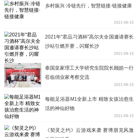
乡村振兴·冷链先行，智慧链接·链接健康
2021-09-15
2021年“君品习酒杯”高尔夫全国邀请赛长
沙站引燃开赛，闪耀长沙
2021-09-15
泰国皇家理工大学研究生院院长顾皓一行
莅临俏业家考察交流
2021-09-15
每能足浴器M1全新上市 精致女孩治愈生
活的神仙好物
2021-09-15
《契灵之约》云游戏来袭 赛博朋克风激