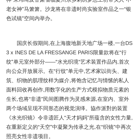
老女神”马箫箫。沙龙将在非遗时尚实验室作品之一“银
色试镜”空间内举办。
国庆长假期间,在上海腹地新天地广场一楼,一台DS
3 x INES DE LA FRESSANGE PARIS限量款将在“行
纹”单元室外部分——“水光织境“艺术装置作品内,首次
向公众开放展示。在“行纹”单元中,艺术家以街头、建
筑、织物的肌理纹样为媒介,将饱含记忆与情愫的私人
面料回收再创作,用数字化的生产方式模拟物质元素的
生长,也将“非遗”民间图腾作为灵感来源,在室内、室外
两个场域呈现不同形态的视觉演绎。協作派對的装置
《水光织镜》令非遗匠人“天才妈妈”所蕴含的女性力量,
在重新定义的“天空”中凝聚为传承之光,在“织镜”中再次
照亮女性非遗项目。