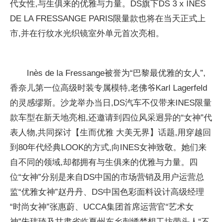
代女性,与生俱来的优雅与力量。DS旗下DS 3 x INES
DE LA FRESSANGE PARIS限量款也将在当天正式上
市,并在行纹水光织镜室外单元首次亮相。
Inès de la Fressange被誉为“巴黎最优雅的女人”,
香奈儿第一位高级时装专属模特,老佛爷Karl Lagerfeld
的灵感缪斯。沙龙举办当日,DS汽车不仅带来INES限量
款车型在新天地亮相,还邀请到四位风采迥异的“女神”代
表人物,共同探讨【生而优雅 大美无界】话题,用穿越回
到80年代经典LOOK的方式,向INES女神致敬。她们来
自不同的领域,却都拥有与生俱来的优雅与力量。四
位“女神”分别是来自DS中国的市场营销及用户运营总
监“优雅女神”赵丹丹、DS中国色彩面料设计高级经理
“时尚女神”张惠蔚、UCCA集团首席运营官“艺术女
神”朱玮琦及甘肃省临夏州东乡刺绣梦想工坊带头人“不