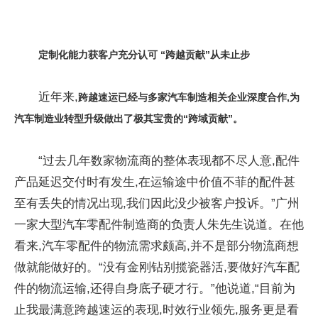
定制化能力获客户充分认可 “跨越贡献”从未止步
近年来,
跨越速运已经与多家
汽车制造
相关企业
深度
合作,为
汽车制造业转型升级做出了
极其宝贵
的
“
跨域
贡献
”
。
“过去几年数家物流商的整体表现都不尽人意,配件
产品延迟交付时有发生,在运输途中价值不菲的配件甚
至有丢失的情况出现,我们因此没少被客户投诉。”广州
一家大型汽车零配件制造商的负责人朱先生说道。在他
看来,汽车零配件的物流需求颇高,并不是部分物流商想
做就能做好的。“没有金刚钻别揽瓷器活,要做好汽车配
件的物流运输,还得自身底子硬才行。”他说道,“目前为
止我最满意跨越速运的表现,时效行业领先,服务更是看