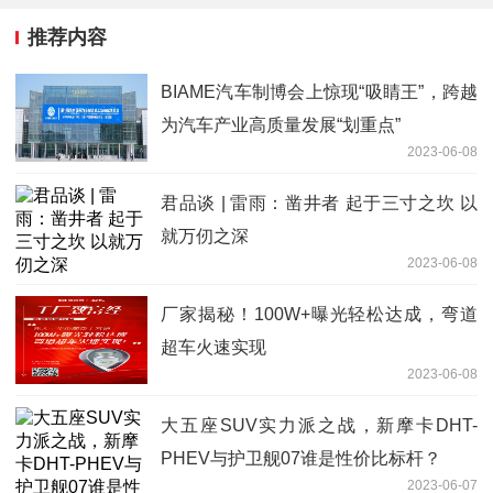
推荐内容
BIAME汽车制博会上惊现“吸睛王”，跨越
为汽车产业高质量发展“划重点”
2023-06-08
君品谈 | 雷雨：凿井者 起于三寸之坎 以
就万仞之深
2023-06-08
厂家揭秘！100W+曝光轻松达成，弯道
超车火速实现
2023-06-08
大五座SUV实力派之战，新摩卡DHT-
PHEV与护卫舰07谁是性价比标杆？
2023-06-07