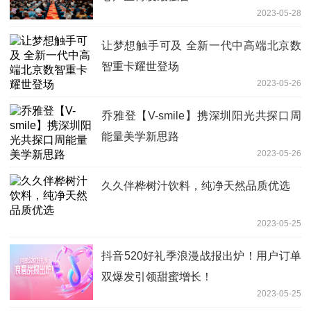
2023-05-28
让梦想触手可及 全新一代中高端北京数
智重卡耀世登场
2023-05-26
乔雅登【V-smile】携深圳阳光共探口周
能量美学新思路
2023-05-26
久久伴桦树汁饮料，纯净天然品质优选
2023-05-25
抖音520好礼季浪漫战报出炉！用户订单
双爆发引领甜蜜增长！
2023-05-25