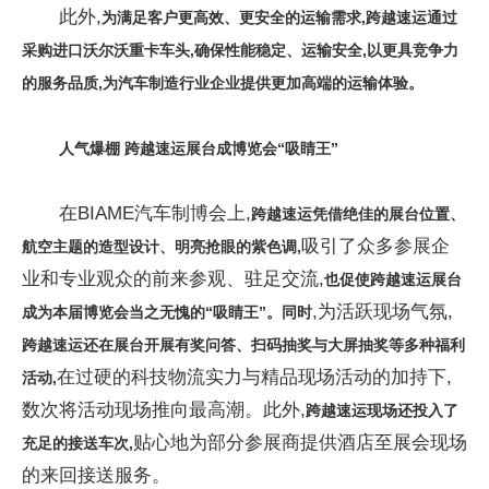
此外,
为满足客户更高效、更安全的运输需求,跨越速运通过
采购进口沃尔沃重卡车头,确保性能稳定、运输安全,以更具竞争力
的服务品质,为
汽车制造
行业
企业提供更加高端的运输体验。
人气爆棚 跨越速运展台成博览会“吸睛王”
在BIAME汽车制博会上,
跨
越
速运凭借绝佳的展台位置、
吸引了众多参展企
航空主题的造型设计、明亮抢眼的紫色调,
业和专业观众的前来参观、驻足交流,
也促使跨越速运展台
,为活跃现场气氛,
成为本届博览会当之无愧的“吸睛王”。同时
跨越速运
还
在展台开展有奖问答、扫码抽奖与大屏抽奖等多种福利
在过硬的科技物流实力与精品现场活动的加持下,
活动,
数次将活动现场推向最高潮。此外,
跨越速运现场
还
投入了
贴心地为部分参展商提供酒店至展会现场
充足的接送车次,
的来回接送服务。