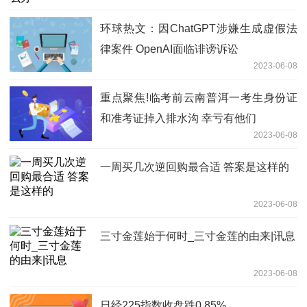
环球热文：因ChatGPT涉嫌生成虚假法
律案件 OpenAI面临诽谤诉讼
2023-06-08
重点聚焦!临考前云南普洱一考生身份证
和准考证掉入排水沟 幸亏有他们
2023-06-08
一周买几次逆回购最合适 答案是这样的
2023-06-08
三寸金莲始于何时_三寸金莲的由来|讯息
2023-06-08
日经225指数收盘跌0.85%