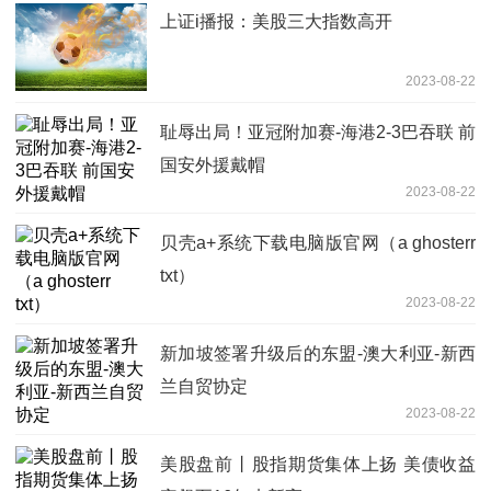
上证i播报：美股三大指数高开
2023-08-22
耻辱出局！亚冠附加赛-海港2-3巴吞联 前
国安外援戴帽
2023-08-22
贝壳a+系统下载电脑版官网（a ghosterr
txt）
2023-08-22
新加坡签署升级后的东盟-澳大利亚-新西
兰自贸协定
2023-08-22
美股盘前丨股指期货集体上扬 美债收益