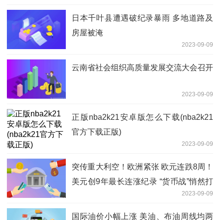
日本千叶县遭遇破纪录暴雨 多地道路及
房屋被淹
2023-09-09
云南省社会组织高质量发展交流大会召开
2023-09-09
正版nba2k21安卓版怎么下载(nba2k21
官方下载正版)
2023-09-09
突传重大利空！欧洲紧张 欧元连跌8周！
美元创9年最长连涨纪录 “货币战”悄然打
2023-09-09
响
国际油价小幅上涨 美油、布油周线均两