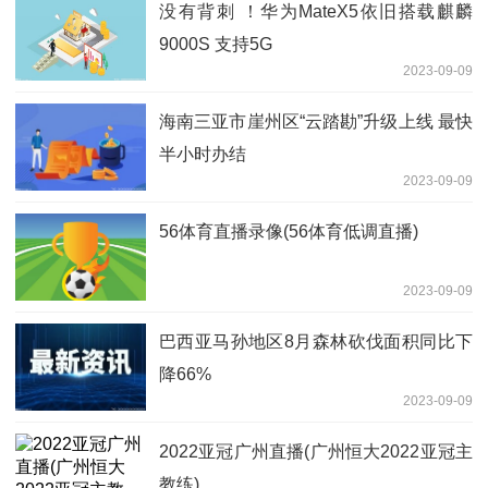
没有背刺 ！华为MateX5依旧搭载麒麟
9000S 支持5G
2023-09-09
海南三亚市崖州区“云踏勘”升级上线 最快
半小时办结
2023-09-09
56体育直播录像(56体育低调直播)
2023-09-09
巴西亚马孙地区8月森林砍伐面积同比下
降66%
2023-09-09
2022亚冠广州直播(广州恒大2022亚冠主
教练)