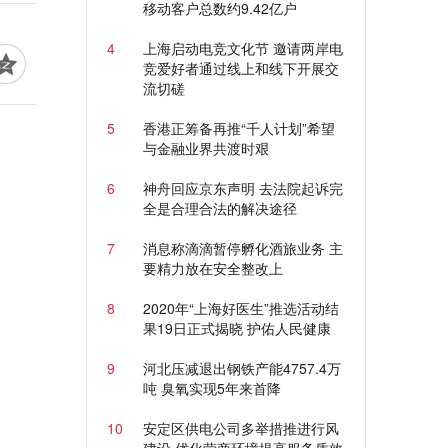
移动客户总数约9.42亿户
4
上海启动电竞文化节 邀请两岸电
竞爱好者通过线上和线下开展交
流切磋
5
香港正筹备再推“千人计划”希望
与金融业界共渡时艰
6
神舟回应京东声明 去法院起诉完
全是合理合法的解决途径
7
消息称滴滴暂停孵化酒旅业务 主
要精力放在安全整改上
8
2020年“上海好医生”推选活动结
果19日正式揭晓 护佑人民健康
9
河北压减退出钢铁产能4757.4万
吨 臭氧实现5年来首降
10
安定区供电公司多举措推进行风