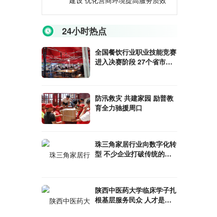
建设 优化营商环境提高服务质效
24小时热点
全国餐饮行业职业技能竞赛
进入决赛阶段 27个省市通
过层层选拔入选
防汛救灾 共建家园 励普教
育全力驰援周口
珠三角家居行业向数字化转
型 不少企业打破传统的线
下经营模式
陕西中医药大学临床学子扎
根基层服务民众 人才是健
康中国建设的基础