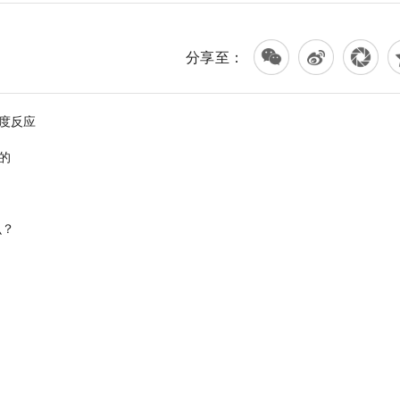
分享至：
度反应
的
么？