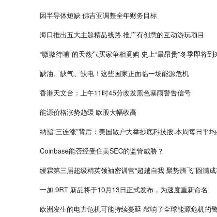
因半导体短缺 佛吉亚调整全年财务目标
海口推出五大主题精品线路 推广有创意的互动游玩项目
“嗷嗷待哺”的天然气买家争相竟购 史上“最昂贵”冬季即将到
缺油、缺气、缺电！这些国家正面临一场能源危机
香港天文台：上午11时45分改发黑色暴雨警告信号
能源价格涨势趋缓 欧股大幅收高
纳指“三连涨”背后：美国散户大举抄底科技股 本周每日平均
Coinbase能否经受住美SEC的监管威胁？
缦霖第三届超级精英领袖密训营“超越自我 聚势腾飞”圆满成
一加 9RT 新品将于10月13日正式发布，为速度重新命名
欧洲发生的电力危机可能持续蔓延 敲响了全球能源危机的