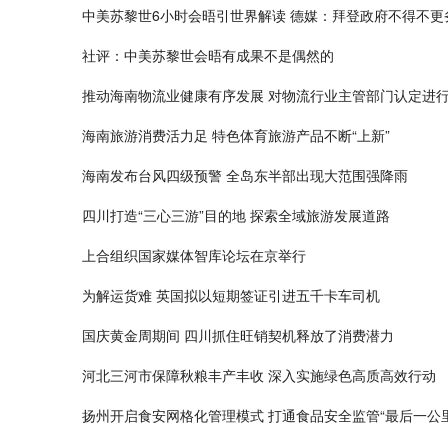
中美苏黎世6小时会晤引世界解读 德媒：拜登政府不得不更
社评：中美苏黎世会晤有成果不是偶然的
推动海南物流业健康有序发展 对物流行业主管部门认定进
海南旅游消费活力足 特色体育旅游产品不断“上新”
海南发布台风四级预警 全岛东半部出现大范围强降雨
四川打造“三心三游”目的地 探索全域旅游发展道路
上合组织国家媒体智库论坛在京举行
为解运货难 英国拟以短期签证引进五千卡车司机
国庆黄金周期间 四川抓住旺销契机释放了消费潜力
河北三河市保障秋粮丰产丰收 深入实施绿色高质高效行动
扬州开启食安网格化管理模式 打通食品安全监管“最后一公里