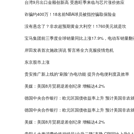
台湾9月出口金额创新高 受惠旺季来临与芯片涨价效应
诈骗约400万！18名前NBA球员被指控骗取保险金
没有悬念了？非农超预期黄金大利空！1760美元就是坎
宝马集团前三季度全球销量同比上涨17.9%，电动车销量翻
岸田发表首次施政演说 誓言将全力克服疫情危机
东京股市上涨
贵安推广新上线的“刷脸”办电功能 提升办电便利度及效率
美媒：美国8月贸易逆差创纪录 增幅达4.2%
德国中央合作银行：欧元区国债收益率上升 预计美国非农
德国中央合作银行：欧元区国债收益率上升 预计美国非农
美媒：美国8月贸易逆差创纪录 增幅达4.2%
贵阳八大类消费价格持续呈“六升二降”态势 CPI同比上升0.1