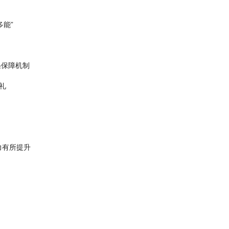
能”
遇保障机制
礼
力有所提升