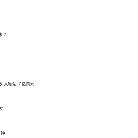
来？
买入额达12亿美元
功
警钟