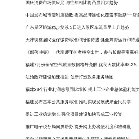
国庆消费市场供应足 与往年相比将凸显四大趋势
中国发布城市便利店指数 提高品牌连锁化覆盖率鼓励“一店多
广东景区旅游稳步复苏 3日进入景区车流量呈上升趋势
天津调整居民医保缴费标准和报销待遇 健全筹资运行和待
《部落冲突》一代宗师守护者横空出世，参与长假寻宝赢好
福建7月份全省空气质量数据格外亮眼 优良天数比率98.2%
法治政府建设加速推进 创新打造政务服务地图
福建28个行业利润总额同比增长 规上工业企业总体盈利能
福建发布基本公共服务标准 推动实现发展成果全民共享
促进工业稳定增长 强化项目建设加快形成工业投资
推广电子税务局同屏帮办 提升网上办税便利度和准确度
黄金戒指变黑？直播界新星董先生辟谣：请看视频回放