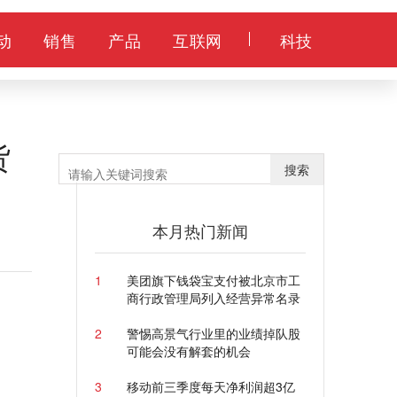
动
销售
产品
互联网
科技
货
搜索
本月热门新闻
1
美团旗下钱袋宝支付被北京市工
商行政管理局列入经营异常名录
2
警惕高景气行业里的业绩掉队股
可能会没有解套的机会
3
移动前三季度每天净利润超3亿