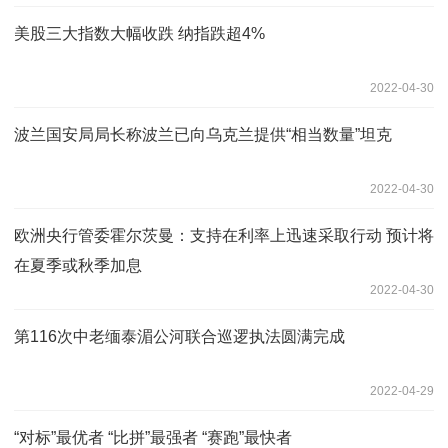
美股三大指数大幅收跌 纳指跌超4%
2022-04-30
波兰国安局局长称波兰已向乌克兰提供“相当数量”坦克
2022-04-30
欧洲央行管委霍尔茨曼：支持在利率上迅速采取行动 预计将
在夏季或秋季加息
2022-04-30
第116次中老缅泰湄公河联合巡逻执法圆满完成
2022-04-29
“对标”最优者 “比拼”最强者 “赛跑”最快者