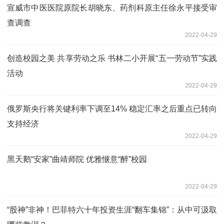
宣威市中医医院原院长胡晓东、药剂科原主任徐永平接受审
查调查
2022-04-29
创造校园之美 共享劳动之乐 书林二小开展“五一劳动节”实践
活动
2022-04-29
俄罗斯央行将关键利率下调至14% 稳定汇率之后重点已转向
支持经济
2022-04-29
黑天鹅“安家”曲靖师院 优雅惬意“醉”校园
2022-04-29
“股神”非神！巴菲特六十年投资生涯“翻车集锦”：从中可汲取