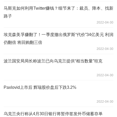
马斯克如何利用Twitter赚钱？细节来了：裁员、降本、找新
路子
2022-04-30
埃克森美孚赚翻了！一季度撤出俄罗斯“代价”34亿美元 利润
仍翻倍 将回购翻三倍
2022-04-30
波兰国安局局长称波兰已向乌克兰提供“相当数量”坦克
2022-04-30
Paxlovid上市后 辉瑞股价盘后下跌3.2%
2022-04-30
乌克兰央行称从4月30日银行将暂停签发外币储蓄存单