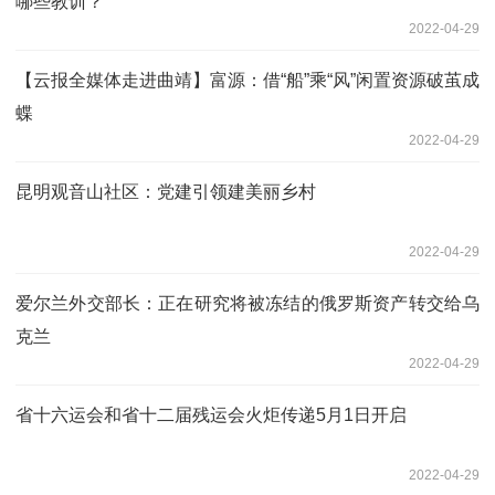
哪些教训？
2022-04-29
【云报全媒体走进曲靖】富源：借“船”乘“风”闲置资源破茧成
蝶
2022-04-29
昆明观音山社区：党建引领建美丽乡村
2022-04-29
爱尔兰外交部长：正在研究将被冻结的俄罗斯资产转交给乌
克兰
2022-04-29
省十六运会和省十二届残运会火炬传递5月1日开启
2022-04-29