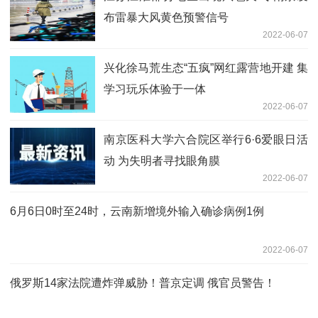
布雷暴大风黄色预警信号
2022-06-07
兴化徐马荒生态“五疯”网红露营地开建 集
学习玩乐体验于一体
2022-06-07
南京医科大学六合院区举行6·6爱眼日活
动 为失明者寻找眼角膜
2022-06-07
6月6日0时至24时，云南新增境外输入确诊病例1例
2022-06-07
俄罗斯14家法院遭炸弹威胁！普京定调 俄官员警告！