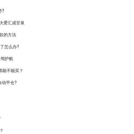
势?
大爱汇成甘泉
款的方法
了怎么办?
保驾护航
票能不能买？
自动平仓?
?
？