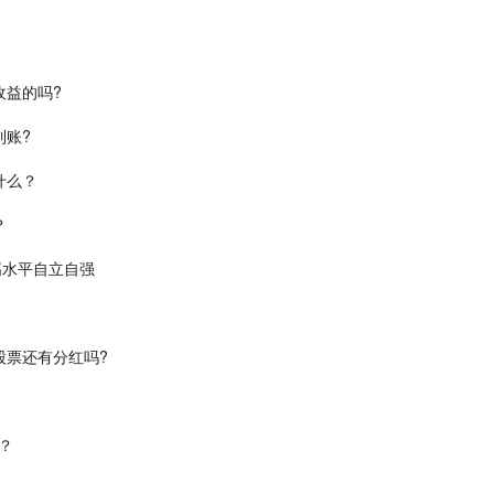
收益的吗?
到账?
什么？
？
高水平自立自强
股票还有分红吗?
？