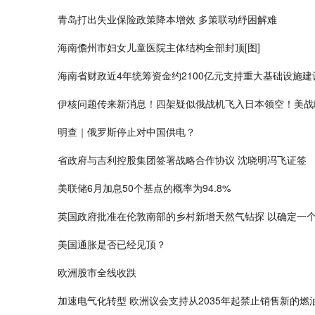
青岛打出失业保险政策降本增效 多策联动纾困解难
海南儋州市妇女儿童医院主体结构全部封顶[图]
海南省财政近4年统筹资金约2100亿元支持重大基础设施建
伊核问题传来新消息！四架疑似俄战机飞入日本领空！美战
明查｜俄罗斯停止对中国供电？
省政府与吉利控股集团签署战略合作协议 沈晓明冯飞证签
美联储6月加息50个基点的概率为94.8%
英国政府批准在伦敦南部的乡村新增天然气钻探 以确定一
美国通胀是否已经见顶？
欧洲股市全线收跌
加速电气化转型 欧洲议会支持从2035年起禁止销售新的燃