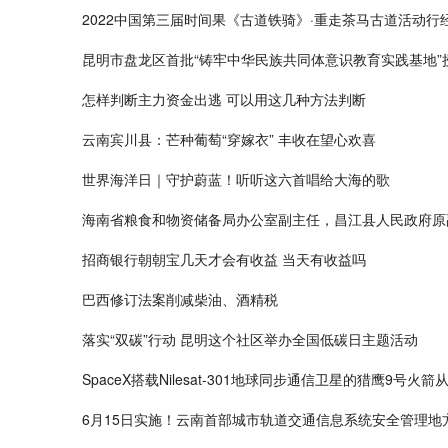
2022中国第三届时间果《古道铁骑》·重走茶马古道活动行
昆明市盘龙区首批“铸牢中华民族共同体意识教育实践基地”
怎样判断主力资金出逃 可以用这几种方法判断
云南宾川县：芒种葡萄“穿嫁衣” 丰收在望心欢喜
世界海洋日｜守护蔚蓝！听听这六首唱给大海的歌
海南省粮食和物资储备局办公室副主任，昌江县人民政府原
招商银行朝朝宝几天才会有收益 当天有收益吗
巴西修订法案削减柴油、酒精税
落实“双碳”行动 昆明这个社区举办全国低碳日主题活动
SpaceX搭载Nilesat-301地球同步通信卫星的猎鹰9号
6月15日实施！云南首部城市轨道交通信息系统安全管理地