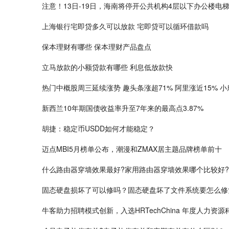
注意！13日-19日，海南将停开公共机构4层以下办公楼电
上海银行宅即贷多久可以放款 宅即贷可以循环借款吗
保本理财有哪些 保本理财产品盘点
立马放款的小额贷款有哪些 利息低放款快
热门中概股周三延续涨势 趣头条涨超71% 阿里涨近15% 
新西兰10年期国债收益率升至7年来的最高点3.87%
胡捷：稳定币USDD如何才能稳定？
迈点MBI5月榜单公布，潮漫和ZMAX居主题品牌榜单前十
什么路由器穿墙效果最好?家用路由器穿墙效果哪个比较好?
固态硬盘损坏了可以修吗？固态硬盘坏了文件系统要怎么修
牛客助力招聘模式创新，入选HRTechChina 年度人力资