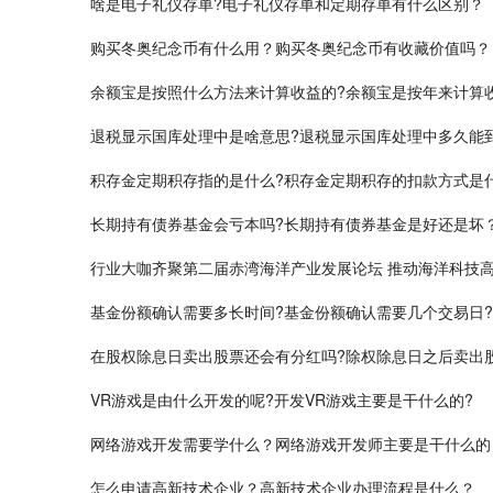
啥是电子礼仪存单?电子礼仪存单和定期存单有什么区别？
购买冬奥纪念币有什么用？购买冬奥纪念币有收藏价值吗？
余额宝是按照什么方法来计算收益的?余额宝是按年来计算
退税显示国库处理中是啥意思?退税显示国库处理中多久能
积存金定期积存指的是什么?积存金定期积存的扣款方式是
长期持有债券基金会亏本吗?长期持有债券基金是好还是坏
行业大咖齐聚第二届赤湾海洋产业发展论坛 推动海洋科技
基金份额确认需要多长时间?基金份额确认需要几个交易日?
在股权除息日卖出股票还会有分红吗?除权除息日之后卖出
VR游戏是由什么开发的呢?开发VR游戏主要是干什么的?
网络游戏开发需要学什么？网络游戏开发师主要是干什么的
怎么申请高新技术企业？高新技术企业办理流程是什么？