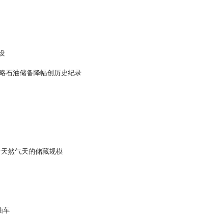
设
略石油储备降幅创历史纪录
个天然气天的储藏规模
油车