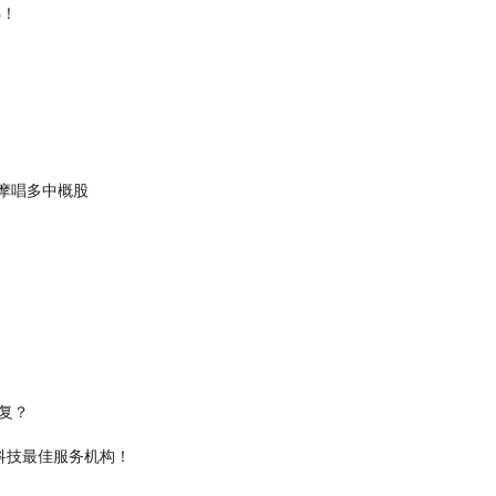
梯！
小摩唱多中概股
复？
源科技最佳服务机构！