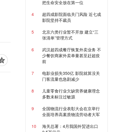
把生命安全放在第一位
4
超四成影院面临关门风险 近七成
影院坚持不裁员
5
北京六类行业暂不开放 建立“三
张清单”管理方式
6
武汉超四成餐厅恢复外卖业务 不
少餐饮商家外卖单量甚至赶超疫
前
7
电影业损失350亿 影院就算没关
门客流量也急剧减少
8
儿童零食行业欠缺营养健康理念
多数未标注过敏源
9
全国物流行业表彰大会在京举行
全面培养高素质物流劳动者大军
10
海关总署：4月我国外贸进出口