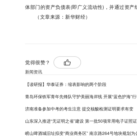
体部门的资产负债表(即广义流动性)，并通过资
（文章来源：新华财经）
标签：
华泰证券
新华财经
觉得很赞？
新闻资讯
【读研报】华泰证券：缩表影响的两个阶段
青岛环保铁军青年先锋队守护美丽海岸线 开展“蓝色护海”行
济南准备参加中考的考生注意 提交核酸检测证明要求有变
山东深入推进“无证明之省”建设 第一批50项常用电子证照
崂山啤酒城旧址拟变“商业商务区” 南京路264号地块规划为