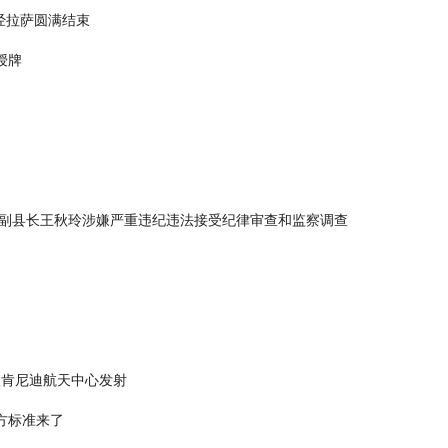
经拉萨圆满结束
授牌
副县长王秋玲涉嫌严重违纪违法接受纪律审查和监察调查
火箭从肯尼迪航天中心发射
方标准来了