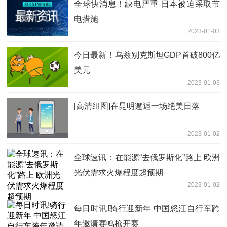
全球快消息！缺电严重 日本被迫采取节
电措施
2023-01-03
今日最新！乌兹别克斯坦GDP首破800亿
美元
2023-01-03
[高清组图]在昆明邂逅一场绝美日落
2023-01-02
全球速讯：在能源“去俄罗斯化”路上 欧洲
光伏需求火爆程度超预期
2023-01-02
每日时讯!骑行迎新年 中国怒江自行车跨
年邀请赛鸣枪开赛