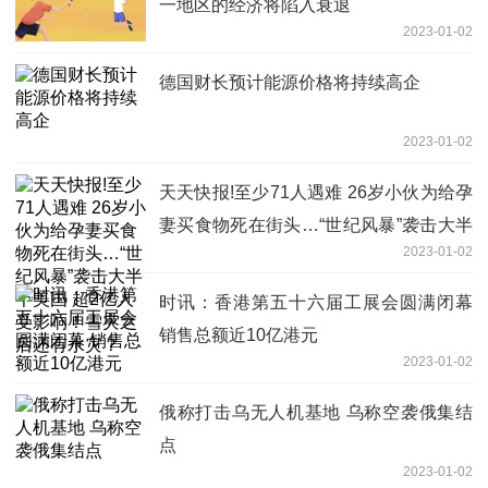
一地区的经济将陷入衰退
2023-01-02
德国财长预计能源价格将持续高企
2023-01-02
天天快报!至少71人遇难 26岁小伙为给孕
妻买食物死在街头…“世纪风暴”袭击大半
2023-01-02
个美国 超2亿人受影响！雪灾之后还有水
灾？
时讯：香港第五十六届工展会圆满闭幕
销售总额近10亿港元
2023-01-02
俄称打击乌无人机基地 乌称空袭俄集结
点
2023-01-02