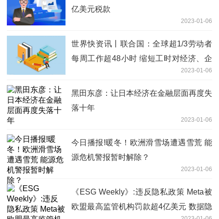
亿美元税款
2023-01-06
世界快资讯丨联合国：全球超1/3劳动者
每周工作超48小时 缩短工时对经济、企
2023-01-06
业、劳工都有利
黑田东彦：让日本经济在金融层面再度失
落十年
2023-01-06
今日播报!暖冬！欧洲滑雪场遭遇雪荒 能
源危机警报暂时解除？
2023-01-06
《ESG Weekly》:违反隐私政策 Meta被
欧盟最高监管机构罚款超4亿美元 数据隐
2023-01-06