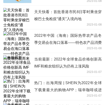
2023-01-08
天天快看：首批香港市民8日零时乘坐穿
梭巴士免检疫“通关”入境内地
2023-01-08
2022年中国（海南）国际热带农产品冬
季交易会在海口落幕——特色农产品消费
2023-01-08
潮扑面而来
当前最新：2022年全球食品价格创新高
IMF和粮农组织认为仍有上涨风险
2023-01-07
热门：出海周报 | SHEIN为2022年全球
下载量最大的购物APP；瑞幸咖啡或进
2023-01-07
军新加坡；2023年过半美国消费者将缩
减开支……