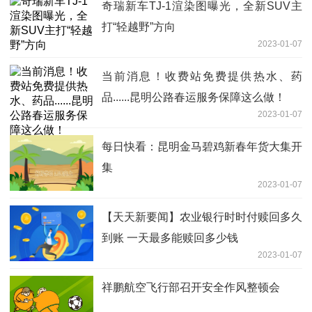
奇瑞新车TJ-1渲染图曝光，全新SUV主
打“轻越野”方向
2023-01-07
当前消息！收费站免费提供热水、药
品......昆明公路春运服务保障这么做！
2023-01-07
每日快看：昆明金马碧鸡新春年货大集开
集
2023-01-07
【天天新要闻】农业银行时时付赎回多久
到账 一天最多能赎回多少钱
2023-01-07
祥鹏航空飞行部召开安全作风整顿会