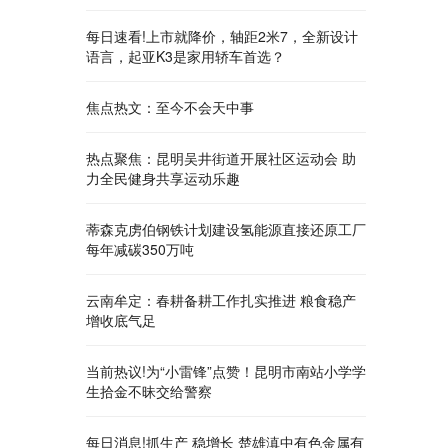
每日速看!上市就降价，轴距2米7，全新设计
语言，起亚K3是家用轿车首选？
焦点热文：至今不会天中事
热点聚焦：昆明吴井街道开展社区运动会 助
力全民健身共享运动乐趣
蒂森克虏伯钢铁计划建设氢能源直接还原工厂
每年减碳350万吨
云南牟定：春耕备耕工作扎实推进 粮食稳产
增收底气足
当前热议!为“小雷锋”点赞！昆明市南站小学学
生拾金不昧交给警察
每日消息!抓生产 稳增长 楚雄滇中有色金属有