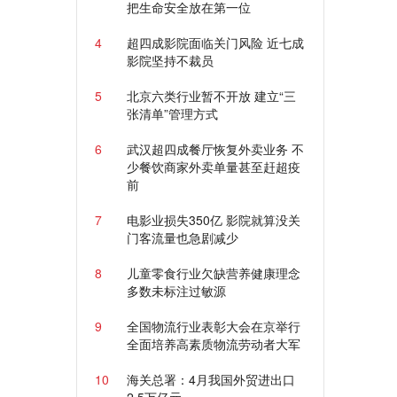
把生命安全放在第一位
4
超四成影院面临关门风险 近七成
影院坚持不裁员
5
北京六类行业暂不开放 建立“三
张清单”管理方式
6
武汉超四成餐厅恢复外卖业务 不
少餐饮商家外卖单量甚至赶超疫
前
7
电影业损失350亿 影院就算没关
门客流量也急剧减少
8
儿童零食行业欠缺营养健康理念
多数未标注过敏源
9
全国物流行业表彰大会在京举行
全面培养高素质物流劳动者大军
10
海关总署：4月我国外贸进出口