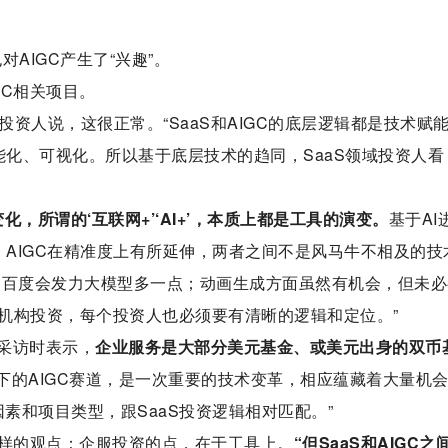
AIGC产生了“兴趣”。
GC相关项目。
投资人说，这很正常。“SaaS和AIGC的底层逻辑都是技术赋
能化、可视化。所以基于底层技术的趋同，SaaS领域投资人看
，所谓的‘互联网+’‘AI+’，本质上都是工具的演变。
基于AI
，AIGC在精准度上有所延伸，两者之间不是风马牛不相及的技
。百度会发力大模型多一点；动画生成方面虽然有机会，但未必
机构投资，每个投资人也必须要有清晰的逻辑和定位。”
采访时表示，
企业服务是大部分美元基金、或美元出身的双币
GPT下的AIGC赛道，是一次重要的技术变革，相应蕴藏着大量机
素和项目类型，跟SaaS投资逻辑相对匹配。”
这样的观点：企服投资的点，在于工具上。
“但SaaS和AIGC之