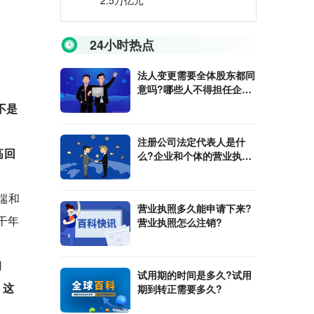
2.5万亿元
24小时热点
法人变更需要全体股东都同
意吗?哪些人不得担任企业
法人?
不是
注册公司法定代表人是什
高回
么?企业和个体的营业执照
有什么区别?
端和
营业执照多久能申请下来?
干年
营业执照怎么注销?
用
试用期的时间是多久?试用
，这
期到转正需要多久?