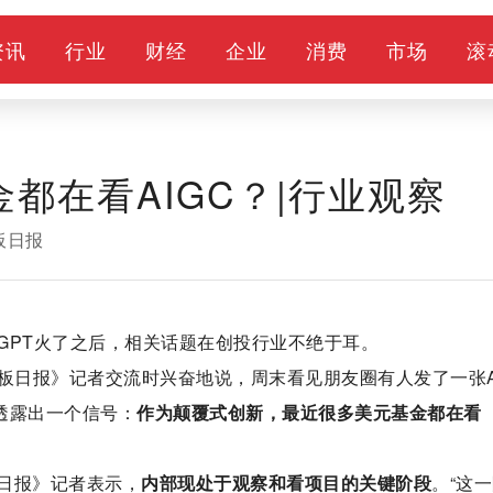
资讯
行业
财经
企业
消费
市场
滚
金都在看AIGC？|行业观察
板日报
atGPT火了之后，相关话题在创投行业不绝于耳。
板日报》记者交流时兴奋地说，周末看见朋友圈有人发了一张A
y透露出一个信号：
作为颠覆式创新，最近很多美元基金都在看
日报》记者表示，
内部现处于观察和看项目的关键阶段
。“这