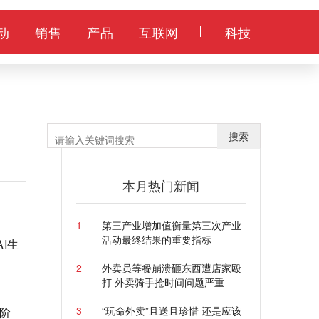
动
销售
产品
互联网
科技
搜索
本月热门新闻
1
第三产业增加值衡量第三次产业
活动最终结果的重要指标
I生
2
外卖员等餐崩溃砸东西遭店家殴
打 外卖骑手抢时间问题严重
3
“玩命外卖”且送且珍惜 还是应该
一阶