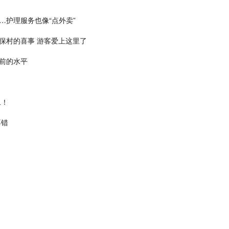
护理服务也像“点外卖”
保村的喜事 游客爱上这里了
前的水平
二！
不错