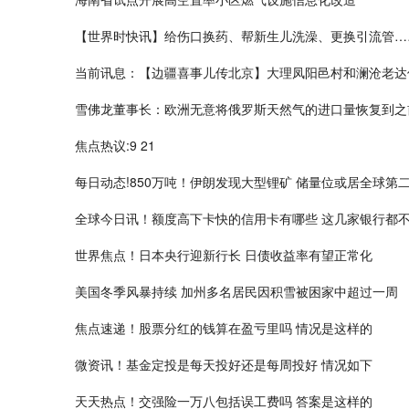
【世界时快讯】给伤口换药、帮新生儿洗澡、更换引流管……
当前讯息：【边疆喜事儿传北京】大理凤阳邑村和澜沧老达
雪佛龙董事长：欧洲无意将俄罗斯天然气的进口量恢复到之
焦点热议:9 21
每日动态!850万吨！伊朗发现大型锂矿 储量位或居全球第
全球今日讯！额度高下卡快的信用卡有哪些 这几家银行都
世界焦点！日本央行迎新行长 日债收益率有望正常化
美国冬季风暴持续 加州多名居民因积雪被困家中超过一周
焦点速递！股票分红的钱算在盈亏里吗 情况是这样的
微资讯！基金定投是每天投好还是每周投好 情况如下
天天热点！交强险一万八包括误工费吗 答案是这样的