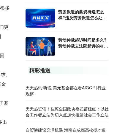
.很多
劳务派遣的薪资待遇怎么
样?违反劳务派遣怎么处
罚?
们更
回
​劳动仲裁起诉时间是多久?
劳动仲裁去法院起诉的材料
有哪些?
回
精彩推送
要求。
基金
天天热讯:听说 美元基金都在看AIGC？|行业
观察
子基
天天热资讯！住琼全国政协委员苗延红：以社
会工作者立法为切入点加快推进社会工作立法
多出
自贸港建设充满机遇 海南在成都高校揽才逾