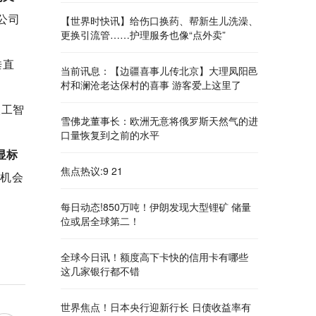
公司
【世界时快讯】给伤口换药、帮新生儿洗澡、
更换引流管……护理服务也像“点外卖”
垂直
当前讯息：【边疆喜事儿传北京】大理凤阳邑
村和澜沧老达保村的喜事 游客爱上这里了
人工智
雪佛龙董事长：欧洲无意将俄罗斯天然气的进
口量恢复到之前的水平
显标
焦点热议:9 21
大机会
每日动态!850万吨！伊朗发现大型锂矿 储量
位或居全球第二！
全球今日讯！额度高下卡快的信用卡有哪些
这几家银行都不错
世界焦点！日本央行迎新行长 日债收益率有