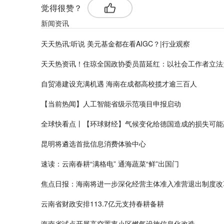
觉得很赞？
新闻资讯
天天热讯:听说 美元基金都在看AIGC？|行业观察
天天热资讯！住琼全国政协委员苗延红：以社会工作者立法
自贸港建设充满机遇 海南在成都高校揽才逾三百人
【当前热闻】人工智能省级示范项目申报启动
全球快看点丨【环球财经】气候变化给德国造成的损失可能高
昆明将遴选首批信息消费体验中心
速读：云南春耕“满格电” 通海蔬菜“鲜”出国门
焦点日报：海南将进一步深化经营主体准入准营退出制度改
云南省财政安排113.7亿元支持春耕备耕
海南省试点开展高空置率小区燃气设施信息化改造