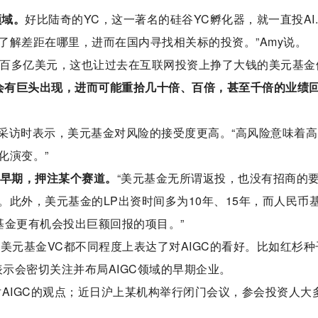
领域。
好比陆奇的YC，这一著名的硅谷YC孵化器，就一直投AI
了解差距在哪里，进而在国内寻找相关标的投资。”Amy说。
了一百多亿美元，这也让过去在互联网投资上挣了大钱的美元基金
定会有巨头出现，进而可能重拾几十倍、百倍，甚至千倍的业绩
采访时表示，美元基金对风险的接受度更高。“高风险意味着高
化演变。”
投早期，押注某个赛道。
“美元基金无所谓返投，也没有招商的
此外，美元基金的LP出资时间多为10年、15年，而人民币
基金更有机会投出巨额回报的项目。”
美元基金VC都不同程度上表达了对AIGC的看好。比如红杉种
表示会密切关注并布局AIGC领域的早期企业。
AIGC的观点；近日沪上某机构举行闭门会议，参会投资人大