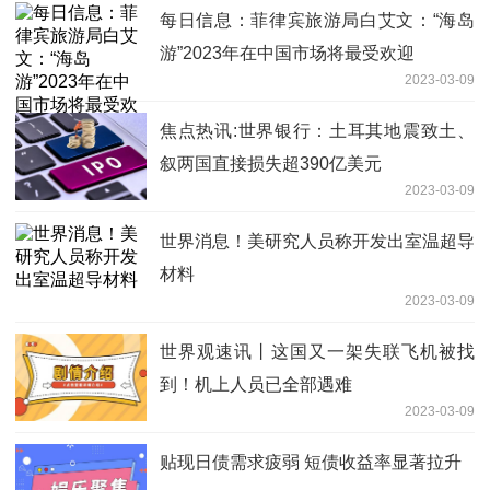
每日信息：菲律宾旅游局白艾文：“海岛
游”2023年在中国市场将最受欢迎
2023-03-09
焦点热讯:世界银行：土耳其地震致土、
叙两国直接损失超390亿美元
2023-03-09
世界消息！美研究人员称开发出室温超导
材料
2023-03-09
世界观速讯丨这国又一架失联飞机被找
到！机上人员已全部遇难
2023-03-09
贴现日债需求疲弱 短债收益率显著拉升