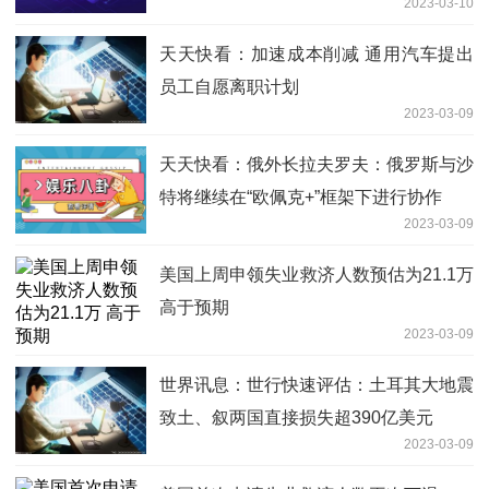
2023-03-10
天天快看：加速成本削减 通用汽车提出
员工自愿离职计划
2023-03-09
天天快看：俄外长拉夫罗夫：俄罗斯与沙
特将继续在“欧佩克+”框架下进行协作
2023-03-09
美国上周申领失业救济人数预估为21.1万
高于预期
2023-03-09
世界讯息：世行快速评估：土耳其大地震
致土、叙两国直接损失超390亿美元
2023-03-09