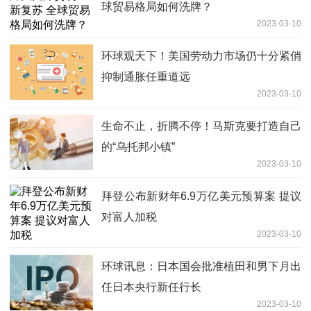
球贸易格局如何洗牌？
2023-03-10
环球观天下！美国劳动力市场仍十分紧俏
抑制通胀任重道远
2023-03-10
生命不止，折腾不停！马斯克要打造自己
的“乌托邦小镇”
2023-03-10
拜登公布新财年6.9万亿美元预算案 提议
对富人加税
2023-03-10
环球讯息：日本国会批准植田和男下月出
任日本央行新任行长
2023-03-10