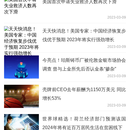
美国首次申请失业救济人数再次下滑
2023-03-09
天天快消息！美国专家：中国经济恢复步
伐优于预期 2023年将实行强劲增长
2023-03-09
今亮点！珀斯铸币厂被伦敦金银市场协会
调查 曾与上金所先后否认金条“掺杂”
2023-03-09
壳牌前CEO去年薪酬为1150万美元 同比
增长53%
2023-03-09
世界球精选！荷兰经济部门预测该国
2024年将有近百万居民生活在贫困线下