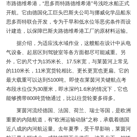
市路德维希港，“思多而特路德维希港”号浅吃水船正式
开航。它由德国化工巨头巴斯夫公司与挪威化学品船东
思多而特联合开发，专为干旱和低水位等恶劣条件而设
计建造，以保障巴斯夫路德维希港工厂的原材料运输。
据介绍，为适应浅水域作业，这艘船在设计中从电
气设备、起居区到驾驶室等各方面都尽可能减重。另
外，它的尺寸为135米长、17.5米宽，与莱茵河上常见
的110米长，11米宽货轮相比、更长更宽也更扁。它的
最大载重可以达到5100吨。即使在莱茵河关键航点考
布段水位仅为30厘米，即水深约1.6米的情况下，它也
能够携带800吨货物通过，比以往货轮要多得多。
莱茵河流经德国、法国、荷兰、瑞士等国，是欧洲
重要的内陆航道，有“欧洲运输动脉”之称，承载着德国
近八成的内河航运量。去年夏季，受干旱影响，莱茵河