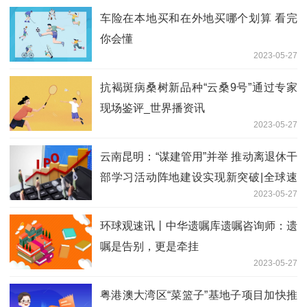
车险在本地买和在外地买哪个划算 看完
你会懂
2023-05-27
抗褐斑病桑树新品种“云桑9号”通过专家
现场鉴评_世界播资讯
2023-05-27
云南昆明：“谋建管用”并举 推动离退休干
部学习活动阵地建设实现新突破|全球速
2023-05-27
递
环球观速讯丨中华遗嘱库遗嘱咨询师：遗
嘱是告别，更是牵挂
2023-05-27
粤港澳大湾区“菜篮子”基地子项目加快推