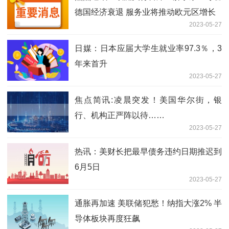
德国经济衰退 服务业将推动欧元区增长
2023-05-27
日媒：日本应届大学生就业率97.3％，3
年来首升
2023-05-27
焦点简讯:凌晨突发！美国华尔街，银
行、机构正严阵以待……
2023-05-27
热讯：美财长把最早债务违约日期推迟到
6月5日
2023-05-27
通胀再加速 美联储犯愁！纳指大涨2% 半
导体板块再度狂飙