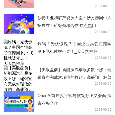
2023-06-12
沙特工业和矿产资源大臣：沙方愿同中方
拓展在工矿等领域合作 焦点热门
2023-06-12
炸锅！光伏惊魂？中国企业高管在德国
刚下飞机就被带走！_天天热推荐
2023-06-12
【美股盘前】新能源汽车股多数上涨；瑞
银宣布完成对瑞信的收购；高盛预计标普
2023-06-12
500年末将涨至4500点
OpenAI首席执行官与软银孙正义会面 探
索业务合作
2023-06-12