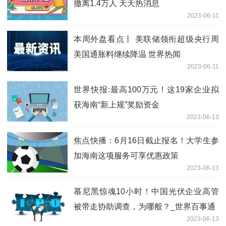
撤离1.4万人 天天热消息
2023-06-11
本周外盘看点丨 美联储领衔超级央行周
美国通胀料继续降温 世界热闻
2023-06-11
世界快报:最高100万元！这19家企业拟
获海南“新上规”奖励资金
2023-06-13
焦点快播：6月16日截止报名！大学生参
加海南这项服务可享优惠政策
2023-06-13
慕尼黑惊魂10小时！中国光伏企业高管
被带走协助调查，为哪般？_世界百事通
2023-06-13