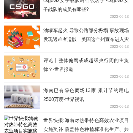
csgoG2女子战队叫什么名字?csgoG2女
子战队的成员有哪些?
2023-06-13
油罐车起火 导致公路部分坍塌 事故现场
发现遇难者遗骸！美国这个州宣布进入灾
2023-06-13
难状态_全球观热点
评论丨整体偏鹰或成超级央行周的主旋
律？-世界报道
2023-06-13
海南已有绿色商场13家 累计节约用电
2500万度-世界视讯
2023-06-13
世界快报:海南对热带特色高效农业项目
实施奖补 覆盖特色种植标准化生产、共