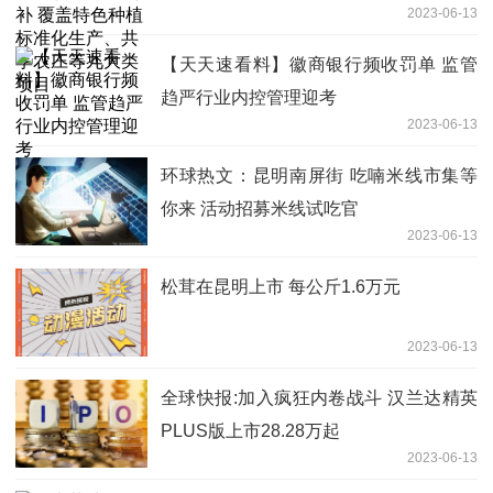
2023-06-13
享农庄等九大类项目
【天天速看料】徽商银行频收罚单 监管
趋严行业内控管理迎考
2023-06-13
环球热文：昆明南屏街 吃喃米线市集等
你来 活动招募米线试吃官
2023-06-13
松茸在昆明上市 每公斤1.6万元
2023-06-13
全球快报:加入疯狂内卷战斗 汉兰达精英
PLUS版上市28.28万起
2023-06-13