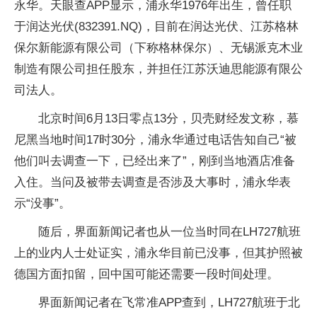
永华。天眼查APP显示，浦永华1976年出生，曾任职
于润达光伏(832391.NQ)，目前在润达光伏、江苏格林
保尔新能源有限公司（下称格林保尔）、无锡派克木业
制造有限公司担任股东，并担任江苏沃迪思能源有限公
司法人。
北京时间6月13日零点13分，贝壳财经发文称，慕
尼黑当地时间17时30分，浦永华通过电话告知自己“被
他们叫去调查一下，已经出来了”，刚到当地酒店准备
入住。当问及被带去调查是否涉及大事时，浦永华表
示“没事”。
随后，界面新闻记者也从一位当时同在LH727航班
上的业内人士处证实，浦永华目前已没事，但其护照被
德国方面扣留，回中国可能还需要一段时间处理。
界面新闻记者在飞常准APP查到，LH727航班于北