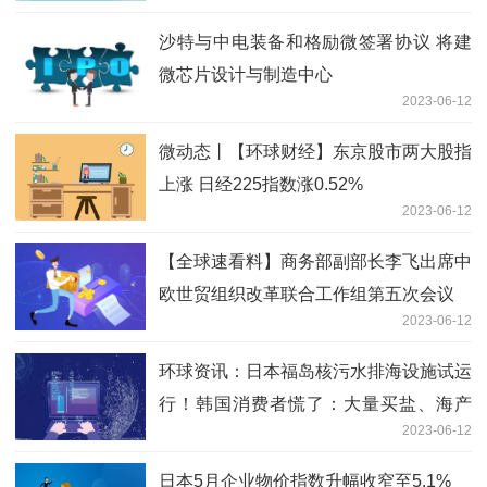
沙特与中电装备和格励微签署协议 将建
微芯片设计与制造中心
2023-06-12
微动态丨【环球财经】东京股市两大股指
上涨 日经225指数涨0.52%
2023-06-12
【全球速看料】商务部副部长李飞出席中
欧世贸组织改革联合工作组第五次会议
2023-06-12
环球资讯：日本福岛核污水排海设施试运
行！韩国消费者慌了：大量买盐、海产
2023-06-12
品！商家也开始大量囤货
日本5月企业物价指数升幅收窄至5.1%