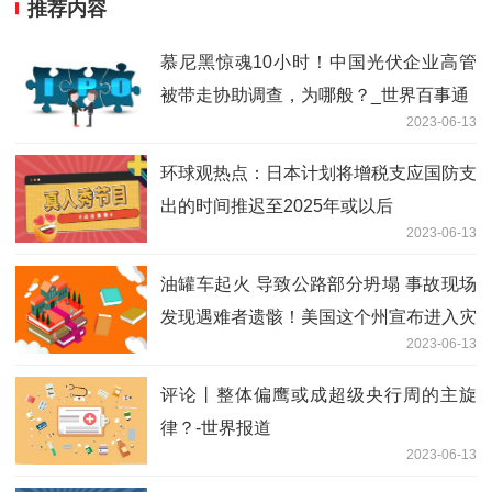
推荐内容
慕尼黑惊魂10小时！中国光伏企业高管
被带走协助调查，为哪般？_世界百事通
2023-06-13
环球观热点：日本计划将增税支应国防支
出的时间推迟至2025年或以后
2023-06-13
油罐车起火 导致公路部分坍塌 事故现场
发现遇难者遗骸！美国这个州宣布进入灾
2023-06-13
难状态_全球观热点
评论丨整体偏鹰或成超级央行周的主旋
律？-世界报道
2023-06-13