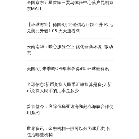
全国京东五星首家三翼鸟体验中心落户昆明京
东MALL
【环球财经】德国6月经济信心止跌回升 欧元
兑美元升破1.08 天天速看料
云南南华：暧心服务企业 优化营商坏境_微动
态
美国5月未季调CPI年率录得4% 环球最资讯
全球信息:新币兑换人民币汇率换算是多少 新
币兑换人民币的汇率是多少
普京签令：废除俄乌亚速海和刻赤海峡合作使
用条约
世界资讯：金融机构一般可以分为哪几类 各
包括哪些机构