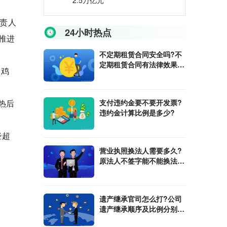
2.5万亿元
负责人
24小时热点
推进
不定期租赁合同安全吗?不
定期租赁合同有法律效果
替鸡
吗?
热后
支付违约金要不要开发票?
违约金计算比例是多少?
些超
营业执照换法人需要多久?
原法人不签字能不能换法
人?
遗产继承官司怎么打?公司
遗产继承顺序及比例分别是
多少?