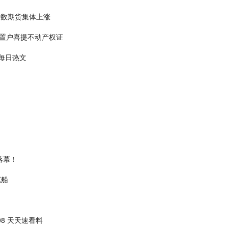
指数期货集体上涨
置户喜提不动产权证
每日热文
落幕！
沉船
8 天天速看料