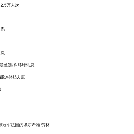
.5万人次
体系
加息
最差选择-环球讯息
洁能源补贴力度
）
界冠军法国的埃尔希雅·劳林