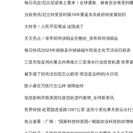
每日讯息!厄尔尼诺卷土重来！全球通胀、粮食安全将受到
当前资讯!厄立特里亚时隔16年重返东非政府间发展组织
大转变！人民币买俄油 这国成了
天天亮点！张帝郑州演唱会完整的_张帝郑州演唱会
每日快讯!2023年南陵县许镇镇端午民俗文化节活动日程表
三亚市投促局向重点外商推介三亚潜水行业投资机遇 世界
被车撞了轻伤没住院怎么赔偿 情况是这样的|今日讯
医小康百万医疗怎么样 保障如何
加息影响导致美国垃圾贷款违约激增_全球新资讯
世界快报:处置隐患道路1267公里 这些小变化事关群众出行
焦点速看：广南：“国家科技特派团+”赋能农业科技助农增
今日快讯：不审核直接放款20000的平台有哪些 这几个不错