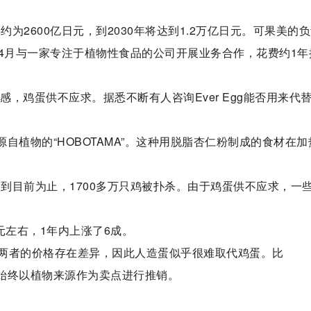
约为2600亿日元，到2030年将达到1.2万亿日元。可果美的
1年4月与一家专注于植物性食品的公司开展业务合作，花费约1年
流感，鸡蛋供不应求。据悉不断有人咨询Ever Egg能否用来代
源自植物的“HOBOTAMA”。这种用脱脂杏仁粉制成的食材在加
。到目前为止，1700多万只鸡被扑杀。由于鸡蛋供不应求，一
元左右，1年内上涨了6成。
两者的价格存在差异，因此人造蛋似乎很难取代鸡蛋。比
公司始终以植物来源作为卖点进行推销。