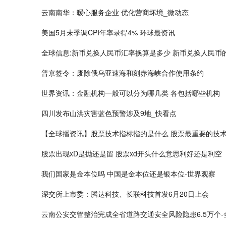
云南南华：暧心服务企业 优化营商坏境_微动态
美国5月未季调CPI年率录得4% 环球最资讯
全球信息:新币兑换人民币汇率换算是多少 新币兑换人民币
普京签令：废除俄乌亚速海和刻赤海峡合作使用条约
世界资讯：金融机构一般可以分为哪几类 各包括哪些机构
四川发布山洪灾害蓝色预警涉及9地_快看点
【全球播资讯】股票技术指标指的是什么 股票最重要的技
股票出现xD是抛还是留 股票xd开头什么意思利好还是利空
我们国家是金本位吗 中国是金本位还是银本位-世界观察
深交所上市委：腾达科技、长联科技首发6月20日上会
云南公安交管整治完成全省道路交通安全风险隐患6.5万个-