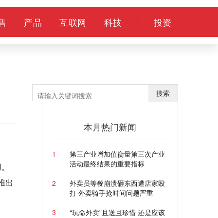
售
产品
互联网
科技
投资
搜索
本月热门新闻
1
第三产业增加值衡量第三次产业
活动最终结果的重要指标
用。
推出
2
外卖员等餐崩溃砸东西遭店家殴
打 外卖骑手抢时间问题严重
3
“玩命外卖”且送且珍惜 还是应该