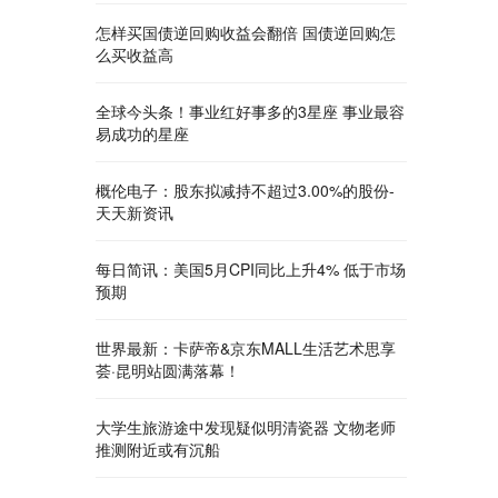
怎样买国债逆回购收益会翻倍 国债逆回购怎
么买收益高
全球今头条！事业红好事多的3星座 事业最容
易成功的星座
概伦电子：股东拟减持不超过3.00%的股份-
天天新资讯
每日简讯：美国5月CPI同比上升4% 低于市场
预期
世界最新：卡萨帝&京东MALL生活艺术思享
荟·昆明站圆满落幕！
大学生旅游途中发现疑似明清瓷器 文物老师
推测附近或有沉船