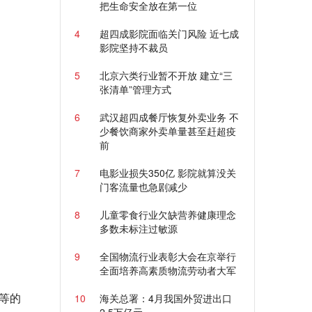
把生命安全放在第一位
4
超四成影院面临关门风险 近七成
影院坚持不裁员
5
北京六类行业暂不开放 建立“三
张清单”管理方式
6
武汉超四成餐厅恢复外卖业务 不
少餐饮商家外卖单量甚至赶超疫
前
7
电影业损失350亿 影院就算没关
门客流量也急剧减少
8
儿童零食行业欠缺营养健康理念
多数未标注过敏源
9
全国物流行业表彰大会在京举行
全面培养高素质物流劳动者大军
等的
10
海关总署：4月我国外贸进出口