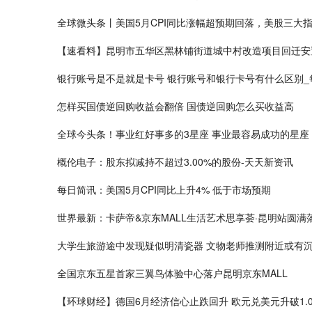
全球微头条丨美国5月CPI同比涨幅超预期回落，美股三大
【速看料】昆明市五华区黑林铺街道城中村改造项目回迁安
银行账号是不是就是卡号 银行账号和银行卡号有什么区别_
怎样买国债逆回购收益会翻倍 国债逆回购怎么买收益高
全球今头条！事业红好事多的3星座 事业最容易成功的星座
概伦电子：股东拟减持不超过3.00%的股份-天天新资讯
每日简讯：美国5月CPI同比上升4% 低于市场预期
世界最新：卡萨帝&京东MALL生活艺术思享荟·昆明站圆满
大学生旅游途中发现疑似明清瓷器 文物老师推测附近或有
全国京东五星首家三翼鸟体验中心落户昆明京东MALL
【环球财经】德国6月经济信心止跌回升 欧元兑美元升破1.0