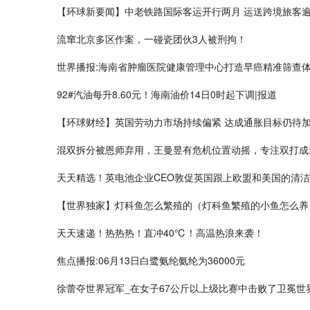
【环球新要闻】中老铁路国际客运开行两月 运送跨境旅客逾2
流窜北京多区作案，一​碰瓷团伙3人被刑拘！
世界播报:海南省肿瘤医院健康管理中心打造早癌精准筛查
92#汽油每升8.60元！海南油价14日0时起下调|报道
【环球财经】英国劳动力市场持续偏紧 达成通胀目标仍待
混双拆分被恩师弃用，王曼昱有危机位置动摇，专注双打成
天天精选！英电池企业CEO敦促英国跟上欧盟和美国的清
【世界独家】灯科鱼怎么繁殖的（灯科鱼繁殖的小鱼怎么养
天天速递！热热热！直冲40℃！高温热浪来袭！
焦点播报:06月13日白鹭氨纶氨纶为36000元
徐蕾夺世界冠军_在女子67公斤以上级比赛中击败了卫冕世