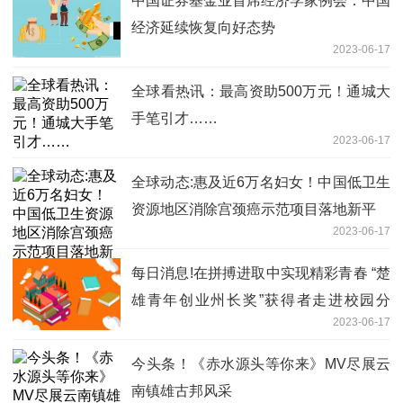
中国证券基金业首席经济学家例会：中国
经济延续恢复向好态势
2023-06-17
全球看热讯：最高资助500万元！通城大
手笔引才……
2023-06-17
全球动态:惠及近6万名妇女！中国低卫生
资源地区消除宫颈癌示范项目落地新平
2023-06-17
每日消息!在拼搏进取中实现精彩青春 “楚
雄青年创业州长奖”获得者走进校园分
2023-06-17
享“创业经”
今头条！《赤水源头等你来》MV尽展云
南镇雄古邦风采