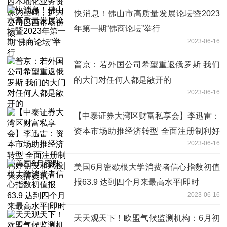
快消息！佛山市高质量发展论坛暨2023
年第一期“佛商论坛”举行
2023-06-16
普京：若外国公司希望重返俄罗斯 我们
的大门对任何人都是敞开的
2023-06-16
【中泰证券大湾区财富私享会】李迅雷：
资本市场助推经济转型 全面注册制利好
2023-06-16
创投和风投|天天播资讯
美国6月密歇根大学消费者信心指数初值
报63.9 达到四个月来最高水平|即时
2023-06-16
天天观天下！欧盟气候监测机构：6月初