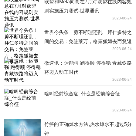
欧盟和Meta同意在7月对欧盟在线内容规
则实施压力测试-世界通讯
2023-06-24
世界今头条！剪不断理还乱，拜仁多特之
间的交易：免签莱万，格策狐媚去而复返
2023-06-24
微速讯：运能强 跑得顺 停得稳 青藏铁路
将迈入动车时代
2023-06-24
啥叫经前综合症_什么是经前综合征
2023-06-24
竹笋的正确焯水方法,热水焯水不超过5分
钟