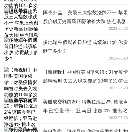
证给予补偿
隔夜外盘：美股三大指数涨跌不一 苹果
股价创历史新高 国际油价大跌|焦点讯息
2023-06-23
多地端午假期首日旅游成绩单出炉 你贡
献了多少？
2023-06-23
【新视野】中国驻美国使领馆：对受疫情
影响暂时失去入境功能的10年多次签证
2023-06-23
给予补偿
美股成交额前20：特斯拉涨近2% 该股今
年已经翻倍；亚马逊涨超4% 推出名
2023-06-23
为“AWS生成式AI创新中心”的新项目
每日聚焦：阿达尼声明招致美国监管机构