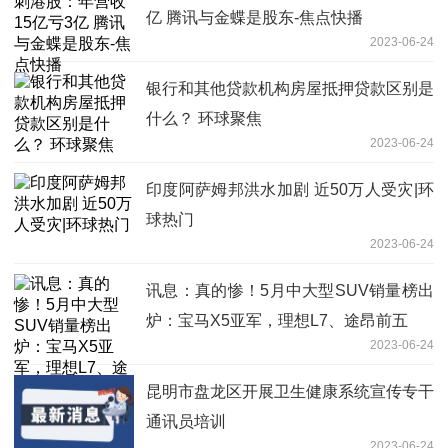
亿 腾讯与金蝶是股东-焦点快播
2023-06-24
银行和其他贷款机构房屋抵押贷款区别是
什么？ 环球聚焦
2023-06-24
印度阿萨姆邦洪水加剧 近50万人受灾|环
球热门
2023-06-24
讯息：真的惨！5月中大型SUV销量榜出
炉：宝马X5亚军，理想L7、途昂前五
2023-06-24
昆明市盘龙区开展卫生健康系统宣传专干
通讯员培训
2023-06-24