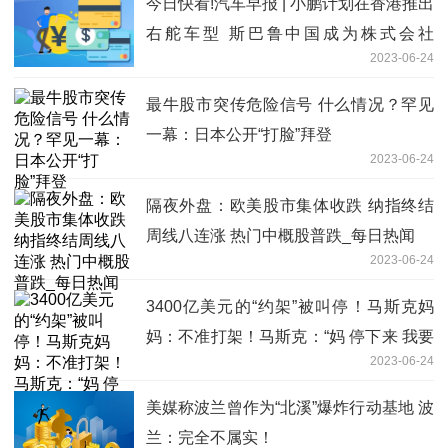
今日快看!汽车早报 | 小鹏计划在香港推出
右舵车型 斯巴鲁中国成为株式会社
2023-06-24
SUBARU全资子公司
最牛股市突传危险信号 什么情况？罕见
一幕：日本公开“打脸”拜登
2023-06-24
隔夜外盘：欧美股市集体收跌 纳指终结
周线八连涨 热门中概股普跌_每日热闻
2023-06-24
3400亿美元的“约架”被叫停！马斯克妈
妈：不准打架！马斯克：“妈 停下来 我要
2023-06-24
和他比赛”|天天快讯
美媒称波兰曾作为“北溪”爆炸行动基地 波
兰：完全不属实！