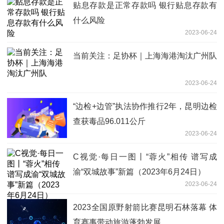
贴息存款是正常存款吗 银行贴息存款有
什么风险
2023-06-24
当前关注：足协杯｜上海海港淘汰广州队
2023-06-24
“边检+边管”执法协作推行2年，昆明边检
查获毒品96.011公斤
2023-06-24
C视觉·每日一图丨“蓉火”相传 谱写成
渝“双城故事”新篇（2023年6月24日）
2023-06-24
2023全国原野射箭比赛昆明石林落幕 体
育赛事带动旅游蓬勃发展