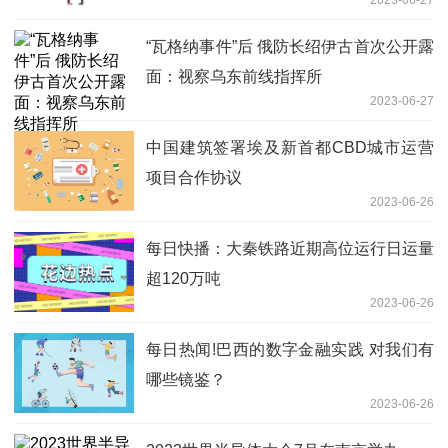
2023-06-27
“瓦格纳事件”后 俄防长绍伊古首次公开露
面：视察乌东前线指挥所
2023-06-27
中国建筑签署埃及新首都CBD城市运营
项目合作协议
2023-06-26
每日快播：大秦铁路近期高位运行日运量
超120万吨
2023-06-26
每日热闻!巴西的数字金融实践 对我们有
哪些镜鉴？
2023-06-26