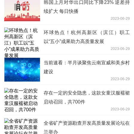
韩国上月对华出口同比下降23% 逆差持
续扩大 每日快播
2023-06-29
环球热点！杭州高新区（滨江）职工
以“五小”成果助力高质量发展
2023-06-29
当前速看：半月谈聚焦云南宣威和美乡村
建设
2023-06-29
存在一定的安全隐患，这款女童汉服襦裙
启动召回，共700件
2023-06-29
全省矿产资源勘查开发高质量发展论坛在
兰举办