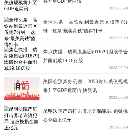
将升至GDP近两倍
2023-06-29
全球头条：高铁站到最近景区仅需7分
钟！这条“最美高铁”值得打卡
2023-06-29
焦点快播：瑞斯康集团(01679)因股份合
并而削减19.18亿股
2023-06-29
美国会预算办公室：2053财年美债规模
将升至GDP近两倍 快资讯
2023-06-29
昆明法院严厉打击养老诈骗犯罪 追赃挽
损金额上亿元
2023-06-29