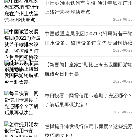
中国标准地铁列车亮相 预计年底在广州
上线运营-环球快看点
2023-06-29
中国诚通发展集团(00217)附属就若干输
排水设备、监控设备订立售后回租协议
2023-06-29
预赚1516万元-全球最新
【新要闻】皇家加勒比上海出发国际游轮
航线今日起售票
2023-06-29
每日快看：网贷信用卡逾期了先还哪个？
了解后果再做决定！
2023-06-29
怎样提升浦发银行信用卡额度？这些提额
技巧请收下！