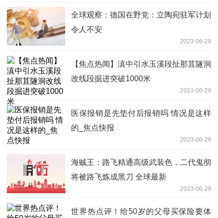
全球观察：德国在野党：立陶宛驻军计划
令人不安
2023-06-29
【焦点热闻】滇中引水玉溪段扯那苴隧洞
改线段掘进突破1000米
2023-06-29
医保报销是先垫付后报销吗 情况是这样
的_焦点快报
2023-06-29
海贼王：路飞精通高级武装色，二代鬼彻
将被路飞炼成黑刀 全球最新
2023-06-29
世界热点评！给50岁的父母买保险要体