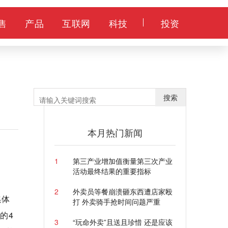
售
产品
互联网
科技
投资
搜索
本月热门新闻
1
第三产业增加值衡量第三次产业
活动最终结果的重要指标
2
外卖员等餐崩溃砸东西遭店家殴
集体
打 外卖骑手抢时间问题严重
的4
3
“玩命外卖”且送且珍惜 还是应该