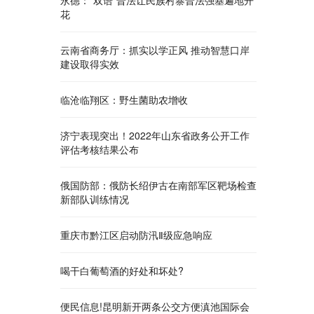
永德：“双语”普法让民族村寨普法强基遍地开
花
云南省商务厅：抓实以学正风 推动智慧口岸
建设取得实效
临沧临翔区：野生菌助农增收
济宁表现突出！2022年山东省政务公开工作
评估考核结果公布
俄国防部：俄防长绍伊古在南部军区靶场检查
新部队训练情况
重庆市黔江区启动防汛Ⅱ级应急响应
喝干白葡萄酒的好处和坏处?
便民信息!昆明新开两条公交方便滇池国际会