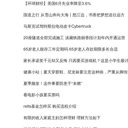
【环球财经】美国6月失业率降至3.6%
国道之行 从雪山奔向大海丨怒江边，书香把梦想送往远方
马斯克试驾特斯拉电动皮卡Cybertruck
20座隧道全部完成施工 滇藏铁路丽香段计划年内开通运营
65岁老人能存三年定期吗 65岁老人存款期限多长合适
家长承诺奖千元却又反悔 只因要买游戏机？这是小学生最
健康小站｜夏天穿胶鞋、尼龙袜要注意这种病，严重从脚传
夏季频发！这件事要防患于“未燃”
看电影小孩要买票吗
reits基金怎样买 购买流程介绍
有限的收入家庭主妇怎样理财 理财方法如下