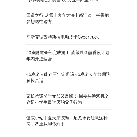
国道之行 从雪山奔向大海丨怒江边，书香把
梦想送往远方
马斯克试驾特斯拉电动皮卡Cybertruck
20座隧道全部完成施工 滇藏铁路丽香段计划
年内开通运营
65岁老人能存三年定期吗 65岁老人存款期限
多长合适
家长承诺奖千元却又反悔 只因要买游戏机？
这是小学生最讨厌的父母行为
健康小站｜夏天穿胶鞋、尼龙袜要注意这种
病，严重从脚传到手