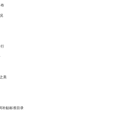
公布
况
出行
子
之美
培训补贴标准目录