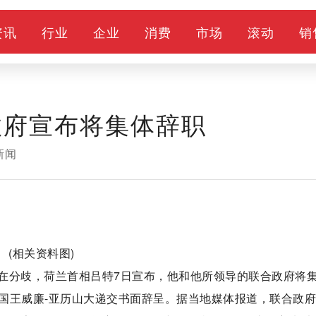
资讯
行业
企业
消费
市场
滚动
销
政府宣布将集体辞职
新闻
(相关资料图)
在分歧，荷兰首相吕特7日宣布，他和他所领导的联合政府将
国王威廉-亚历山大递交书面辞呈。据当地媒体报道，联合政府