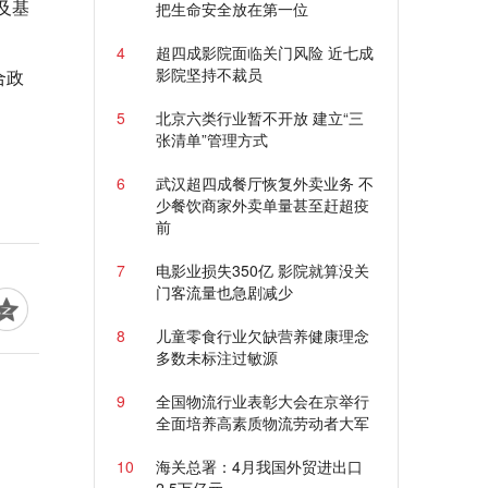
及基
把生命安全放在第一位
4
超四成影院面临关门风险 近七成
影院坚持不裁员
合政
5
北京六类行业暂不开放 建立“三
张清单”管理方式
6
武汉超四成餐厅恢复外卖业务 不
少餐饮商家外卖单量甚至赶超疫
前
7
电影业损失350亿 影院就算没关
门客流量也急剧减少
8
儿童零食行业欠缺营养健康理念
多数未标注过敏源
9
全国物流行业表彰大会在京举行
全面培养高素质物流劳动者大军
10
海关总署：4月我国外贸进出口