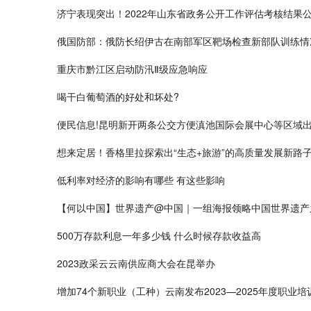
济宁表现突出！2022年山东省政务公开工作评估考核结果
俄国防部：俄防长绍伊古在南部军区靶场检查新部队训练情
重庆市黔江区启动防汛Ⅱ级应急响应
喝干白葡萄酒的好处和坏处?
便民信息!昆明新开两条公交方便滇池国际会展中心等区域
想来定居！香格里拉探索出“生态+旅游”的高质量发展新路
低利率对经济的影响有哪些 有这些影响
【何以中国】世界遗产@中国｜一组海报领略中国世界遗产
500万存款利息一年多少钱 什么时候存款收益高
2023政采云云南供应商大会在昆举办
增加74个新职业（工种）云南发布2023—2025年度职业