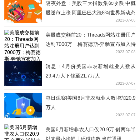
隔夜外盘：美股三大指数集体收跌 中概
股逆市上涨 阿里巴巴大涨8%|世界新动态
2023-07-08
美股成交额前20：Threads网站注册用户
达到7000万；梅赛德斯-奔驰宣布加入特
2023-07-08
斯拉的北美超级充电网络 今日讯
消息！4月份美国非农新增就业人数从
29.4万人下修至21.7万人
2023-07-07
每日观察!美国6月非农就业人数增加20.9
万人
2023-07-07
美国6月新增非农人口仅20.9万 创两年半
以来最小涨幅丨环球读数 当前通讯