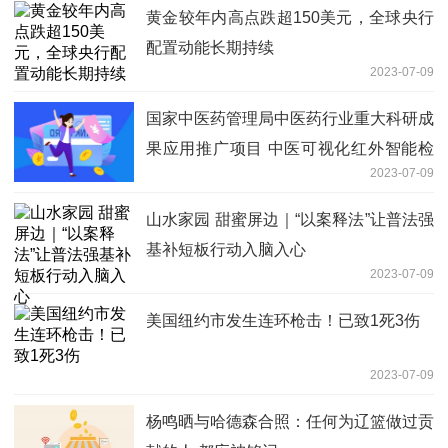
黄金较年内高点跌超150美元，全球央行
配置动能长期持续
2023-07-09
国家中医药管理局中医药行业重大科研成
果应用推广项目 中医可视化红外智能检
2023-07-09
测(中医CT)落地云南
山水家园 甜蜜屏边｜“以案释法”让普法强
基补短板行动入脑入心
2023-07-09
美国纽约市发生连环枪击！已致1死3伤
2023-07-09
杨鸣晒与哈德森合照：任何为辽篮做过贡