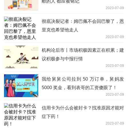
献的人 都应被铭记
2023-07-09
彻底决裂记者：姆巴佩不会回巴黎了，恩
里克也希望他走人
2023-07-09
机构论后市丨市场积极因素正在积累；建
议积极参与中报行情
2023-07-09
我给舅舅公司拉到 50 万订单，舅妈发
5000 奖金，看到表哥的工资傻眼了！
2023-07-09
信用卡为什么会被封卡？找准原因才能对
症下药！
2023-07-09