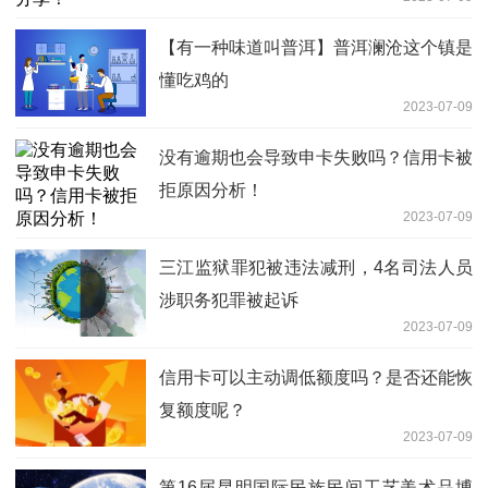
【有一种味道叫普洱】普洱澜沧这个镇是
懂吃鸡的
2023-07-09
没有逾期也会导致申卡失败吗？信用卡被
拒原因分析！
2023-07-09
三江监狱罪犯被违法减刑，4名司法人员
涉职务犯罪被起诉
2023-07-09
信用卡可以主动调低额度吗？是否还能恢
复额度呢？
2023-07-09
第16届昆明国际民族民间工艺美术品博