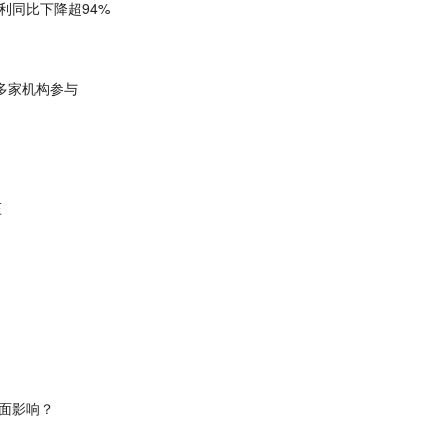
利同比下降超94%
多家机构参与
压
面影响？