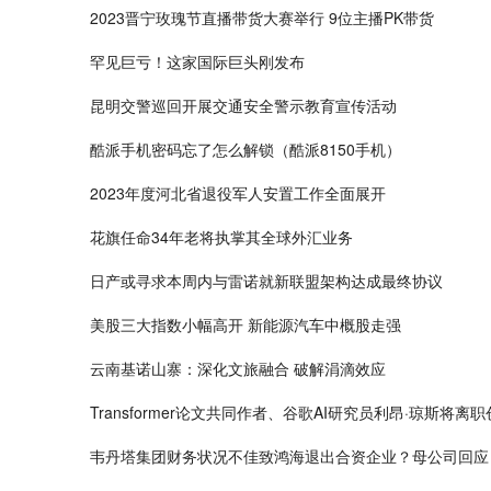
2023晋宁玫瑰节直播带货大赛举行 9位主播PK带货
罕见巨亏！这家国际巨头刚发布
昆明交警巡回开展交通安全警示教育宣传活动
酷派手机密码忘了怎么解锁（酷派8150手机）
2023年度河北省退役军人安置工作全面展开
花旗任命34年老将执掌其全球外汇业务
日产或寻求本周内与雷诺就新联盟架构达成最终协议
美股三大指数小幅高开 新能源汽车中概股走强
云南基诺山寨：深化文旅融合 破解涓滴效应
Transformer论文共同作者、谷歌AI研究员利昂·琼斯将离
韦丹塔集团财务状况不佳致鸿海退出合资企业？母公司回应