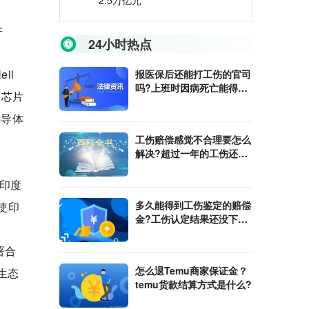
2.5万亿元
并
24小时热点
il
报医保后还能打工伤的官司
吗?上班时因病死亡能得到
造芯片
的赔偿吗?
半导体
工伤赔偿感觉不合理要怎么
解决?超过一年的工伤还能
报吗?
“印度
多久能得到工伤鉴定的赔偿
，使印
金?工伤认定结果还没下来
能不能回家休养?
署合
怎么退Temu商家保证金？
生态
temu货款结算方式是什么?