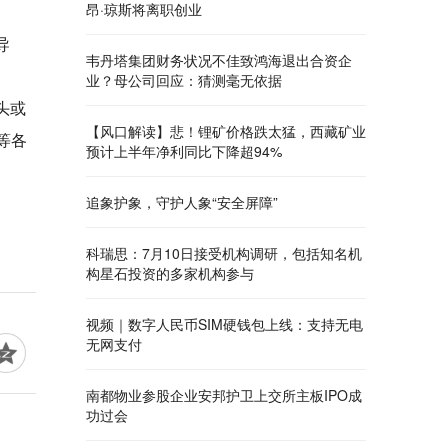
昂·琼斯将离职创业
导
韦丹塔集团财务状况不佳致鸿海退出合资企
业？母公司回应：猜测毫无依据
头或
【风口解读】悲！锂矿价格跌太猛，西藏矿业
等各
预计上半年净利同比下降超94%
追象护象，守护人象“安全屏障”
科瑞思：7月10日接受机构调研，包括知名机
构星石投资的多家机构参与
视频｜数字人民币SIM硬钱包上线：支持无电
无网支付
南都物业参股企业安邦护卫上交所主板IPO成
功过会