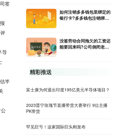
公司签
如何注销多多钱包里绑定的
银行卡?多多钱包注销绑定
据报
的银行卡后还要注意什么？
案评
没签劳动合同拖欠的工资还
能要回来吗?公司倒闭老板
半导
跑了工人赔偿金能向劳动局
要吗?
士
精彩推送
评估半
富士康为何退出印度195亿美元半导体项目？
关
2023晋宁玫瑰节直播带货大赛举行 9位主播
片公
PK带货
罕见巨亏！这家国际巨头刚发布