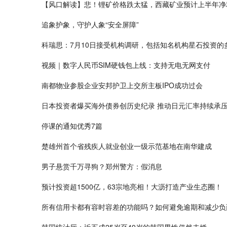
【风口解读】悲！锂矿价格跌太猛，西藏矿业预计上半年净
追象护象，守护人象“安全屏障”
科瑞思：7月10日接受机构调研，包括知名机构星石投资的
视频｜数字人民币SIM硬钱包上线：支持无电无网支付
南都物业参股企业安邦护卫上交所主板IPO成功过会
日本投资者爆买海外债券创历史纪录 推动日元汇率持续承
停课的通知优秀7篇
楚雄州首个省残疾人就业创业一级示范基地在南华建成
男子悬赏千万寻狗？郑州警方：假消息
预计投资超1500亿，63宗地亮相！大沥打造产业生态圈！
所有信用卡都有容时容差的功能吗？如何避免逾期和减少负
韩国统计厅：近五成25岁至49岁的韩国男性仍然未婚