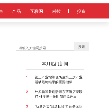
售
产品
互联网
科技
投资
搜索
本月热门新闻
1
第三产业增加值衡量第三次产业
活动最终结果的重要指标
2
外卖员等餐崩溃砸东西遭店家殴
打 外卖骑手抢时间问题严重
3
“玩命外卖”且送且珍惜 还是应该