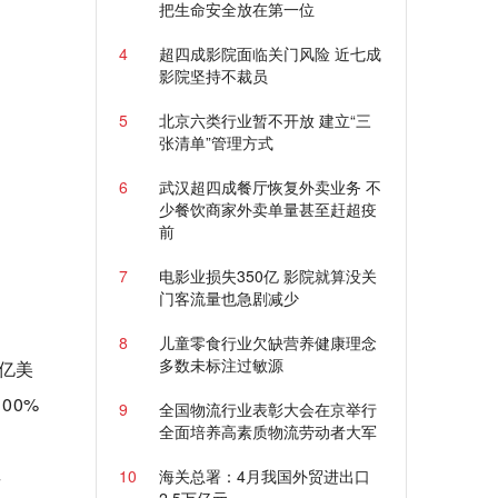
把生命安全放在第一位
4
超四成影院面临关门风险 近七成
影院坚持不裁员
5
北京六类行业暂不开放 建立“三
张清单”管理方式
6
武汉超四成餐厅恢复外卖业务 不
少餐饮商家外卖单量甚至赶超疫
前
7
电影业损失350亿 影院就算没关
门客流量也急剧减少
8
儿童零食行业欠缺营养健康理念
多数未标注过敏源
5亿美
00%
9
全国物流行业表彰大会在京举行
全面培养高素质物流劳动者大军
其
10
海关总署：4月我国外贸进出口