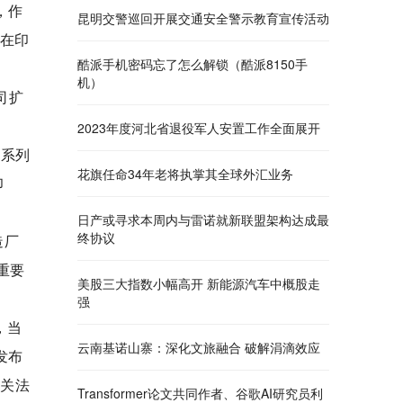
，作
昆明交警巡回开展交通安全警示教育宣传活动
经在印
酷派手机密码忘了怎么解锁（酷派8150手
机）
司扩
2023年度河北省退役军人安置工作全面展开
端系列
花旗任命34年老将执掌其全球外汇业务
印
日产或寻求本周内与雷诺就新联盟架构达成最
终协议
造厂
重要
美股三大指数小幅高开 新能源汽车中概股走
强
，当
云南基诺山寨：深化文旅融合 破解涓滴效应
发布
相关法
Transformer论文共同作者、谷歌AI研究员利