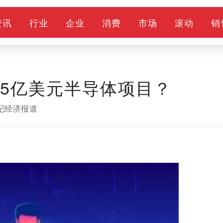
资讯
行业
企业
消费
市场
滚动
销
95亿美元半导体项目？
世纪经济报道