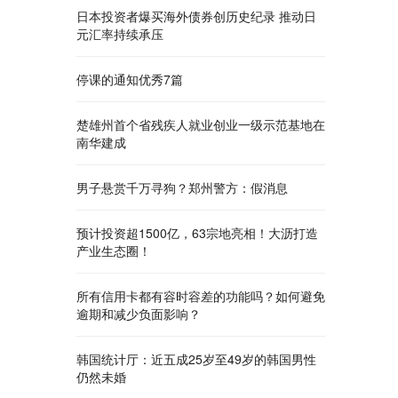
日本投资者爆买海外债券创历史纪录 推动日
元汇率持续承压
停课的通知优秀7篇
楚雄州首个省残疾人就业创业一级示范基地在
南华建成
男子悬赏千万寻狗？郑州警方：假消息
预计投资超1500亿，63宗地亮相！大沥打造
产业生态圈！
所有信用卡都有容时容差的功能吗？如何避免
逾期和减少负面影响？
韩国统计厅：近五成25岁至49岁的韩国男性
仍然未婚