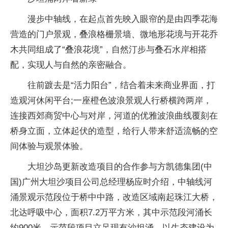
漫步中轴线，在起点首先映入眼帘的是由四季花海
营造的门户景观，叠浪格栅景墙、微地形花境与开花乔
木共同组成了“叠浪花境”，自然汀步与叠石水岸相搭
配，实现人与自然的亲密融合。
往前踱去是“活力阳台”，结合着未来商业界面，打
造观河休闲平台;一座橙色波浪景观人行桥横跨两岸，
连接西郊商贸中心与对岸，河道的优雅波浪曲线覆刻在
桥身立面，立体起伏的造型，给行人带来舒适流畅的空
间体验与观景体验。
大坦沙岛更新改造项目的合作参与方凯德集团(中
国)广州大坦沙项目公司总经理杨应时介绍，中轴线河
涌景观示范段位于桥中中路，改造区域南起珠江大桥，
北达呼吸中心，面积7.2万平方米，其中示范段河涌长
约900米。示范段项目立足现有沙坦涌，以生态建设为