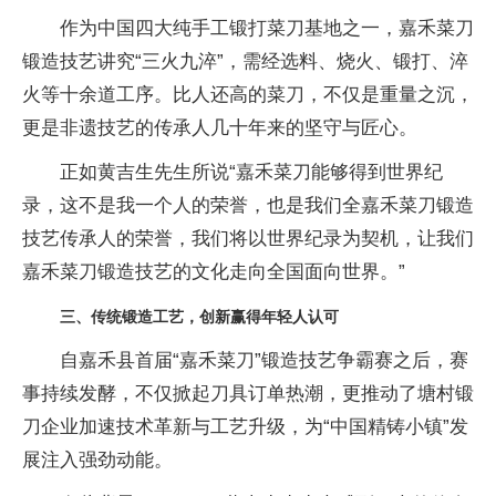
作为
中国四大纯手工锻打菜
刀基地之一，嘉禾菜
刀
锻造技艺讲究“三火九淬”，需经选料、烧火、锻打、淬
火等十余道工序。比人还高的菜
刀，不仅是重量之沉，
更是非遗技艺的传承人几十年来的坚守与匠心。
正如黄吉生先生所说“嘉禾菜
刀能够得到世界纪
录，这不是我一个人的荣誉，也是我们全嘉禾菜
刀锻造
技艺传承人的荣誉，我们将以世界纪录为契机，让我们
嘉禾菜
刀锻造技艺的文化走向全国面向世界。”
三、传统锻造工艺，创
新赢得年轻人认可
自嘉禾县首届“嘉禾菜
刀”锻造技艺争霸赛之后，赛
事持续发酵，不仅掀起
刀具订单热潮，更推动了塘村锻
刀企业加速技术革新与工艺升级，为“
中国精铸小镇”发
展注入强劲动能。