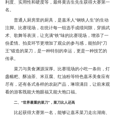
利度、实用
性和硬度等，最终黄吉生先生获得
大赛第一
名。
普通人厨房里的厨具，是嘉禾人“钢铁人生”的生动
注脚。比赛现场，在统计每一组选手成绩间隙，穿插武
术、歌舞等表演，让充满“铁”味的比赛现场，增添了一
份柔情。拍卖环节更增加了观众的参与感，能拍到“
刀
王”锻造的菜
刀，是一种特别的幸运，更是一种技艺的
传承。
菜
刀与美食渊源深厚。比赛现场的小吃一条街，灯
盏糍粑、酥油茶、米豆腐、红油粉等特色嘉禾美食应有
尽有，还有各式各样的农副产品，琳琅满目，让前来观
看的游客既能大饱眼福又能大饱口福。
二、“世界最重的菜
刀”，菜
刀比人还高
比起获得
大赛第一名，能够让嘉禾菜
刀走出湖南、