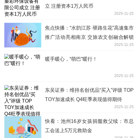
立 注册资本1万人民币
2025-11-25
焦点快播：“水韵江苏·驿路生花”高速集市
推广活动亮相南京 交旅农文创融合解锁
2025-11-25
消费新场景
暖手暖心，“萌巴”暖行！
2025-11-25
东吴证券：维持名创优品“买入”评级 TOP
TOY加速成长 Q4旺季表现值得期待
2025-11-25
快看：池州16岁女孩捐髓救父续：市总
工会送上5万元救助金