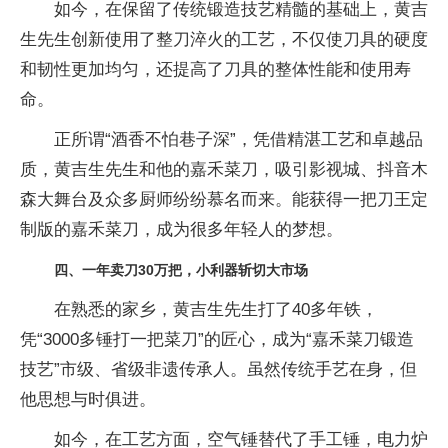
如今，在保留了传统锻造技艺精髓的基础上，黄吉
生先生创新使用了整
刀淬火的工艺，不仅使
刀具的硬度
和韧
性更加均匀，还提高了
刀具的整体
性能和使用寿
命。
正所谓“酒香不怕巷子深”，凭借精湛工艺和卓越品
质，黄吉生先生和他的嘉禾菜
刀，吸引影视城、抖音木
森大舞
台及众多厨师纷纷慕名而来。能获得一把
刀王定
制版的嘉禾菜
刀，成为很多年轻人的梦想。
四、一年卖
刀30万把，小利器斩切大市场
在熟悉的家乡，黄吉生先生打了40多年铁，
凭“3000多锤打一把菜
刀”的匠心，成为“嘉禾菜
刀锻造
技艺”市级、省级非遗传承人。虽然传统手艺在身，但
他思想与时俱进。
如今，在工艺方面，空气锤替代了手工锤，电力炉