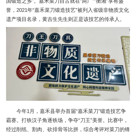
国锻造之乡”。嘉禾菜
刀自古就在“两广”“衡湘”享有盛
誉，2021年“嘉禾菜
刀锻造技艺”被列入省级非物质文化
遗产项目名录，黄吉生先生则正是该技艺的传承人。
今年1月，嘉禾县举办首届“嘉禾菜
刀”锻造技艺争
霸赛。打铁汉子角逐铁场，争夺“
刀王”美誉。比赛中，
经过削纸、割肉、砍排骨等比拼，综合考评对菜
刀的锋