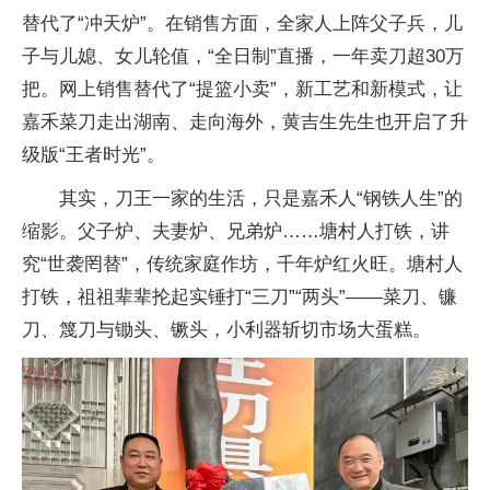
替代了“冲天炉”。在销售方面，全家人上阵父子兵，儿
子与儿媳、女儿轮值，“全日制”直播，一年卖
刀超30万
把。网上销售替代了“提篮小卖”，新工艺和新模式，让
嘉禾菜
刀走出湖南、走向海外，黄吉生先生也开启了升
级版“王者时光”。
其实，
刀王一家的生活，只是嘉禾人“钢铁人生”的
缩影。父子炉、夫妻炉、兄弟炉……塘村人打铁，讲
究“世袭罔替”，传统家庭作坊，千年炉红火旺。塘村人
打铁，祖祖辈辈抡起实锤打“三
刀”“两头”——菜
刀、镰
刀、篾
刀与锄头、镢头，小利器斩切市场大蛋糕。