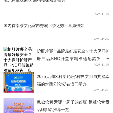
泓九原生肽荣获“新植物探索先锋奖”
2025-11-07
国内首部茶文化室内秀演《茶之秀》再添殊荣
2025-11-07
护肝片哪个品牌最好最安全？十大保肝护
肝产品,KNC肝益莱精准适配熬夜、应
2025-11-06
酬、肝损修复
2025大湾区科学论坛“科技文明与共建幸
福的对话分论坛”在澳门举办
2025-11-06
氨糖软骨素哪个牌子的好呢 氨糖软骨素
品牌排名推荐一览