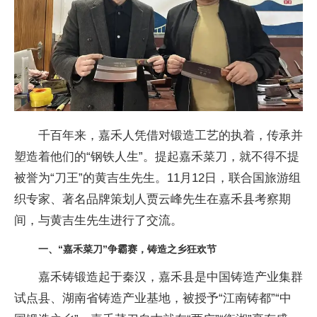
千
百年来，嘉禾人凭借对锻造工艺的执着，传承并
塑造着他们的“钢铁人生”。提起嘉禾菜
刀，就不得不提
被誉为“
刀王”的黄吉生先生。11月12日，
联合国旅游组
织专家、著名品牌策划人贾云峰先生在嘉禾县考察期
间，与黄吉生先生进行了交流。
一、“嘉禾菜
刀”争霸赛，铸造之乡狂欢节
嘉禾铸锻造起于秦汉，嘉禾县是
中国铸造产业集群
试点县、湖南省铸造产业基地，被授予“江南铸都”“
中