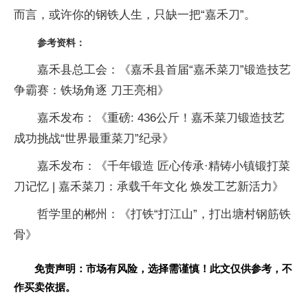
而言，或许你的钢铁人生，只缺一把“嘉禾
刀”。
参考资料：
嘉禾县
总工会：《嘉禾县首届“嘉禾菜
刀”锻造技艺
争霸赛：铁场角逐
刀王亮相》
嘉禾发布：《重磅: 436公斤！嘉禾菜
刀锻造技艺
成功挑战“世界最重菜
刀”纪录》
嘉禾发布：《千年锻造 匠心传承·精铸小镇锻打菜
刀记忆 | 嘉禾菜
刀：承载千年文化 焕发工艺新活力》
哲学里的郴州：《打铁“打江山”，打出塘村钢筋铁
骨》
免责声明：市场有风险，选择需谨慎！此文仅供参考，不
作买卖依据。