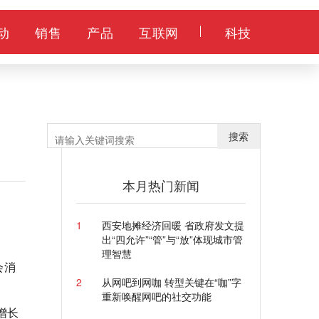
动
销售
产品
互联网
科技
搜索
本月热门新闻
1
西安地摊经济回暖 省政府发文提
出“四允许”“管”与“放”体现城市管
理智慧
会消
2
从网吧到网咖 转型关键在“咖”字
重新唤醒网吧的社交功能
增长