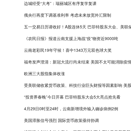
边城经受“大考”：瑞丽城区有序复学复课
俄央行再度下调基准利率 考虑未来放宽外汇限制
五一交易日历请收好！A股连休5天 巴菲特股东大会、美联
《农民日报》报道云南支援上海战“疫”物资近9000吨
云南老彩民19年守候！喜中1343万元双色球大奖
福奇发声澄清：新冠大流行尚未结束 美国不太可能消除疫
欧洲三大股指集体收涨
受美联储收紧货币政策、科技行业巨头财报等因素影响 美
“投资界春晚”今日开幕 巴菲特股东大会5大亮点抢先看
4月29日0时至24时，云南新增境外输入确诊病例2例
美国滞胀信号强烈 国际货币政策亟待协调