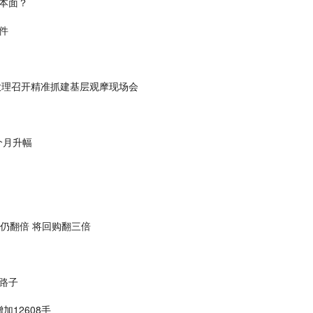
本面？
件
大理召开精准抓建基层观摩现场会
个月升幅
润仍翻倍 将回购翻三倍
新路子
加12608手