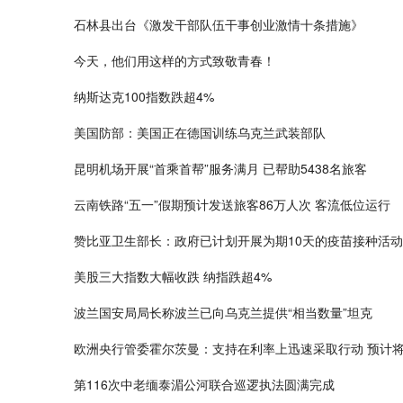
石林县出台《激发干部队伍干事创业激情十条措施》
今天，他们用这样的方式致敬青春！
纳斯达克100指数跌超4%
美国防部：美国正在德国训练乌克兰武装部队
昆明机场开展“首乘首帮”服务满月 已帮助5438名旅客
云南铁路“五一”假期预计发送旅客86万人次 客流低位运行
赞比亚卫生部长：政府已计划开展为期10天的疫苗接种活动
美股三大指数大幅收跌 纳指跌超4%
波兰国安局局长称波兰已向乌克兰提供“相当数量”坦克
欧洲央行管委霍尔茨曼：支持在利率上迅速采取行动 预计
第116次中老缅泰湄公河联合巡逻执法圆满完成