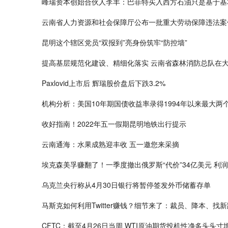
峰瑞资本创始合伙人李丰：巴菲特买入西方石油只是基于基
云南省人力资源和社会保障厅公布一批重大劳动保障违法案
昆明这个辖区党员“双报到”亮身份筑牢“防控墙”
提高基层规范化建设、精细化落实 云南省森林消防总队在
Paxlovid上市后 辉瑞股价盘后下跌3.2%
机构分析：美国10年期国债收益率录得1994年以来最大两
收好指南！2022年五一假期昆明地铁出行提示
云南通海：水果成熟迎丰收 五一邀您来采摘
埃克森美孚赚翻了！一季度撤出俄罗斯“代价”34亿美元 利
乌克兰央行称从4月30日银行将暂停签发外币储蓄存单
马斯克如何利用Twitter赚钱？细节来了：裁员、降本、找
CFTC：截至4月26日当周 WTI原油期货投机性净多头头寸增