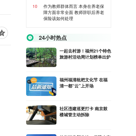
10
作为教师群体而言 本身在养老保
障方面非常全面 教师辞职后养老
保险该如何处理
24小时热点
一起去村游！福州21个特色
旅游村活动周计划榜单出炉
福州福清枇杷文化节 在福
清一都“云”上开场
社区违建巡更打卡 南京鼓
楼城管主动拆除