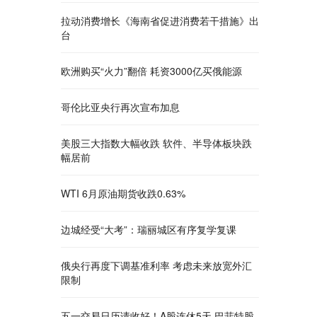
拉动消费增长《海南省促进消费若干措施》出
台
欧洲购买“火力”翻倍 耗资3000亿买俄能源
哥伦比亚央行再次宣布加息
美股三大指数大幅收跌 软件、半导体板块跌
幅居前
WTI 6月原油期货收跌0.63%
边城经受“大考”：瑞丽城区有序复学复课
俄央行再度下调基准利率 考虑未来放宽外汇
限制
五一交易日历请收好！A股连休5天 巴菲特股