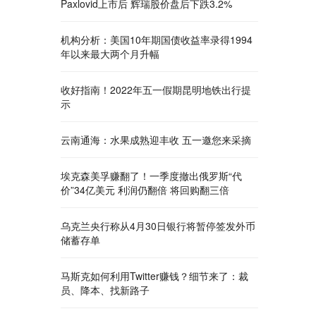
Paxlovid上市后 辉瑞股价盘后下跌3.2%
机构分析：美国10年期国债收益率录得1994
年以来最大两个月升幅
收好指南！2022年五一假期昆明地铁出行提
示
云南通海：水果成熟迎丰收 五一邀您来采摘
埃克森美孚赚翻了！一季度撤出俄罗斯“代
价”34亿美元 利润仍翻倍 将回购翻三倍
乌克兰央行称从4月30日银行将暂停签发外币
储蓄存单
马斯克如何利用Twitter赚钱？细节来了：裁
员、降本、找新路子