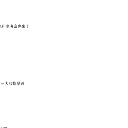
储利率决议也来了
情
股三大股指暴跌