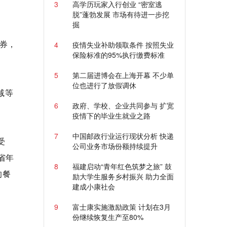
3
高学历玩家入行创业 “密室逃
脱”蓬勃发展 市场有待进一步挖
掘
券，
4
疫情失业补助领取条件 按照失业
保险标准的95%执行缴费标准
5
第二届进博会在上海开幕 不少单
位也进行了放假调休
减等
6
政府、学校、企业共同参与 扩宽
疫情下的毕业生就业之路
7
中国邮政行业运行现状分析 快递
受
公司业务市场份额持续提升
省年
8
福建启动“青年红色筑梦之旅” 鼓
的餐
励大学生服务乡村振兴 助力全面
建成小康社会
9
富士康实施激励政策 计划在3月
份继续恢复生产至80%