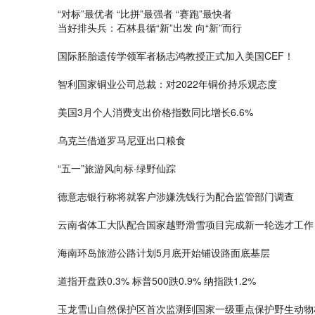
“对标”最优者 “比拼”最强者 “赛跑”最快者
当好排头兵：石林县循“新”出发 向“新”而行
国际胚胎遗传学领军者杨志鸿教授正式加入美国CEF！
智利国家铜业公司总裁：对2022年铜价持乐观态度
美国3月个人消费支出价格指数同比增长6.6%
乌克兰借道罗马尼亚出口粮食
“五一”旅游风向标·绿野仙踪
德意志银行称将就客户涉嫌洗钱行为配合监管部门调查
云南省体工大队配合国家越野滑雪项目完成新一轮选才工作
海南环岛旅游公路计划5月底开始铺设路面底基层
道指开盘跌0.3% 标普500跌0.9% 纳指跌1.2%
玉龙雪山自然保护区首次监测到国家一级重点保护野生动物