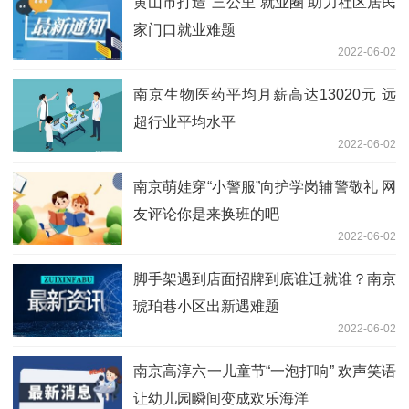
黄山市打造“三公里”就业圈 助力社区居民
家门口就业难题
2022-06-02
南京生物医药平均月薪高达13020元 远
超行业平均水平
2022-06-02
南京萌娃穿“小警服”向护学岗辅警敬礼 网
友评论你是来换班的吧
2022-06-02
脚手架遇到店面招牌到底谁迁就谁？南京
琥珀巷小区出新遇难题
2022-06-02
南京高淳六一儿童节“一泡打响” 欢声笑语
让幼儿园瞬间变成欢乐海洋