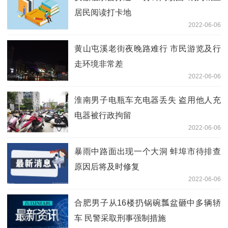
居民阅读打卡地
2022-06-06
黄山屯溪老街夜晚路难行 市民游览及行
走环境非常差
2022-06-06
淮南男子电瓶车充电器丢失 盗用他人充
电器被行政拘留
2022-06-06
暴雨中路面出现一个大洞 蚌埠市待排查
原因后将及时修复
2022-06-06
合肥男子从16楼扔锅碗瓢盆砸中多辆轿
车 民警采取刑事强制措施