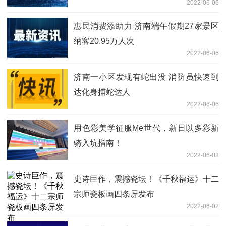
2022-06-06
惠民消费添助力 济南端午假期27家景区
纳客20.95万人次
2022-06-06
济南一小区发现有蛇出没 消防员快速到
达化身捕蛇达人
2022-06-06
用色彩美学征服Me世代，新日以多彩新
骑入坑指南！
2022-06-03
史诗巨作，震撼瓷坛！《千秋福运》十二
宗师瓷板画四条屏发布
2022-06-02