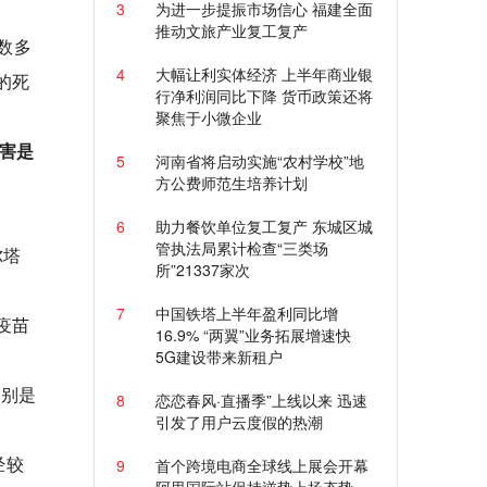
3
为进一步提振市场信心 福建全面
推动文旅产业复工复产
数多
4
大幅让利实体经济 上半年商业银
的死
行净利润同比下降 货币政策还将
聚焦于小微企业
伤害是
5
河南省将启动实施“农村学校”地
方公费师范生培养计划
6
助力餐饮单位复工复产 东城区城
管执法局累计检查“三类场
尔塔
所”21337家次
7
中国铁塔上半年盈利同比增
疫苗
16.9% “两翼”业务拓展增速快
5G建设带来新租户
分别是
8
恋恋春风·直播季”上线以来 迅速
引发了用户云度假的热潮
经较
9
首个跨境电商全球线上展会开幕