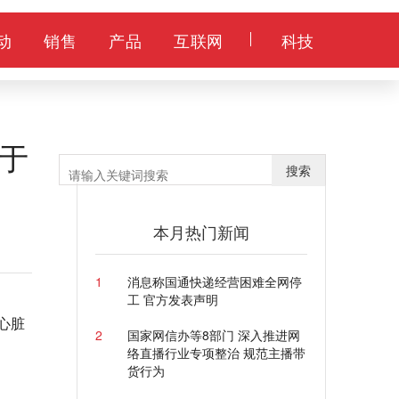
动
销售
产品
互联网
科技
次于
搜索
本月热门新闻
1
消息称国通快递经营困难全网停
工 官方发表声明
心脏
2
国家网信办等8部门 深入推进网
络直播行业专项整治 规范主播带
货行为