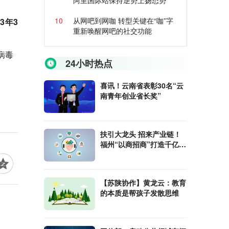
阿里国际站保持逆势上扬态势
10
从网吧到网咖 转型关键在“咖”字
23年3
重新唤醒网吧的社交功能
病毒
24小时热点
喜讯！云南省表彰30名“云
南青年创业省长奖”
扶引大龙头 招来产业链！
福州“以商招商”打造千亿产
业集群
【苏陕协作】黄龙云：教育
的本质是帮孩子发散思维