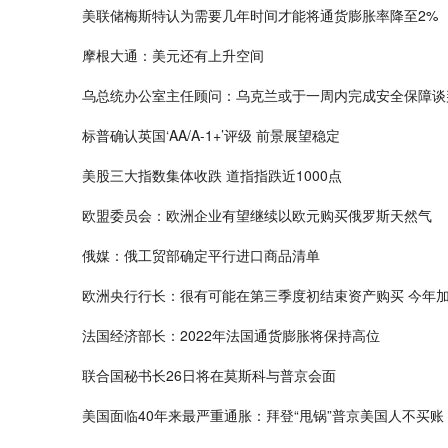
美联储梅斯特认为需要几年时间才能将通货膨胀率降至2%
摩根大通：美元还有上升空间
乌总统办公室主任顾问：乌克兰或于一周内完成安全保障谈
标普确认英国‘AA/A-1+’评级 前景展望稳定
美股三大指数集体收跌 道指指跌近1000点
欧盟委员会：欧洲企业有望继续以欧元购买俄罗斯天然气
俄媒：俄工贸部确定平行进口商品清单
欧洲央行行长：很有可能在第三季度初结束资产购买 今年
法国经济部长：2022年法国通货膨胀将保持高位
联合国秘书长26日将在莫斯科与普京会面
美国面临40年来最严重通胀：拜登“甩锅”普京美国人不买账