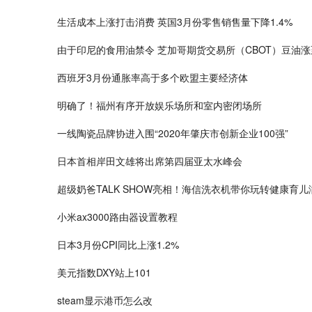
生活成本上涨打击消费 英国3月份零售销售量下降1.4%
由于印尼的食用油禁令 芝加哥期货交易所（CBOT）豆油
西班牙3月份通胀率高于多个欧盟主要经济体
明确了！福州有序开放娱乐场所和室内密闭场所
一线陶瓷品牌协进入围“2020年肇庆市创新企业100强”
日本首相岸田文雄将出席第四届亚太水峰会
超级奶爸TALK SHOW亮相！海信洗衣机带你玩转健康育
小米ax3000路由器设置教程
日本3月份CPI同比上涨1.2%
美元指数DXY站上101
steam显示港币怎么改