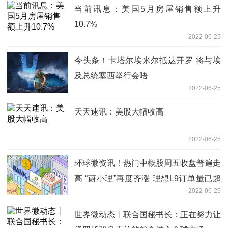
当前讯息：美国5月房屋销售额上升
10.7%
2022-06-25
今头条！卡塔尔埃米尔抵达开罗 将与埃
及总统塞西举行会晤
2022-06-25
天天速讯：美股大幅收高
2022-06-25
环球微资讯！热门中概股周五收盘普遍走
高 “蔚小理”再度齐涨 理想L9订单量已超
2022-06-25
过3万辆
世界微动态丨联合国秘书长：正在努力让