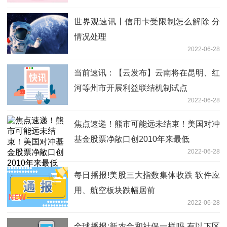
世界观速讯丨信用卡受限制怎么解除 分
情况处理
2022-06-28
当前速讯：【云发布】云南将在昆明、红
河等州市开展利益联结机制试点
2022-06-28
焦点速递！熊市可能远未结束！美国对冲
基金股票净敞口创2010年来最低
2022-06-28
每日播报!美股三大指数集体收跌 软件应
用、航空板块跌幅居前
2022-06-28
全球播报:新农合和社保一样吗 有以下区