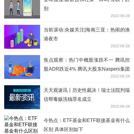
别
2022-06-28
当前滚动:央媒关注|海南三亚：热闹的渔
港夜市
2022-06-28
焦点观察：热门中概股涨跌不一 腾讯控
股ADR跌近4% 腾讯大股东Naspers集团
2022-06-28
大涨逾20%
天天观速讯丨历史性裁决！瑞士法院判瑞
信帮毒贩洗钱罪名成立
2022-06-28
今热点：ETF基金和ETF联接基金有什么
区别 具体区别如下