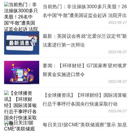
当前热门：非法操纵3000多只美股！26
名中国“牛散”遭美国证监会起诉 法院开出
2022-06-27
5亿元罚单
最新：英国议会将就“北爱尔兰议定书”新
法案进行第一次辩论
2022-06-27
要闻：【环球财经】G7国家希望对俄罗
斯黄金实施进口禁令
2022-06-27
【全球播资讯】【环球财经】国际清算银
行总干事呼吁各国央行快速采取行动
2022-06-27
每日关注!据CME“美联储观察”显示 加息