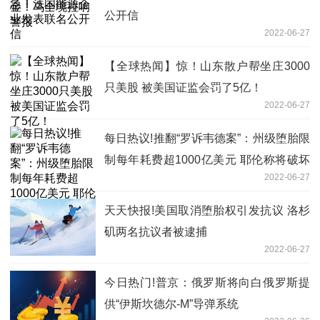
公开信
2022-06-27
【全球热闻】惊！山东散户帮坐庄3000
只美股 被美国证监会罚了5亿！
2022-06-27
每日热议!推翻“罗诉韦德案”：州级堕胎限
制每年耗费超1000亿美元 耶伦称将破坏
2022-06-27
美国经济
天天快报!美国取消堕胎权引发抗议 洛杉
矶两名抗议者被逮捕
2022-06-27
今日热门!普京：俄罗斯将向白俄罗斯提
供“伊斯坎德尔-M”导弹系统