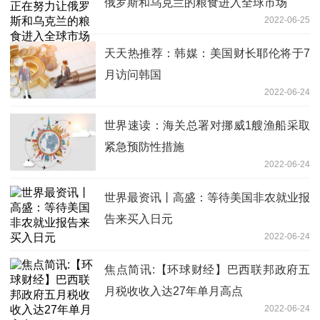
俄罗斯和乌克兰的粮食进入全球市场
2022-06-25
天天热推荐：韩媒：美国财长耶伦将于7
月访问韩国
2022-06-24
世界速读：海关总署对挪威1艘渔船采取
紧急预防性措施
2022-06-24
世界最资讯丨高盛：等待美国非农就业报
告来买入日元
2022-06-24
焦点简讯:【环球财经】巴西联邦政府五
月税收收入达27年单月高点
2022-06-24