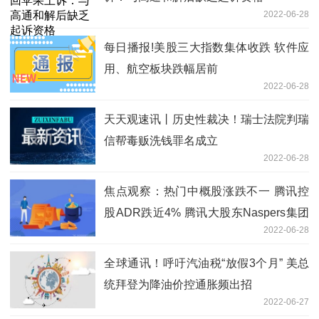
2022-06-28
每日播报!美股三大指数集体收跌 软件应
用、航空板块跌幅居前
2022-06-28
天天观速讯丨历史性裁决！瑞士法院判瑞
信帮毒贩洗钱罪名成立
2022-06-28
焦点观察：热门中概股涨跌不一 腾讯控
股ADR跌近4% 腾讯大股东Naspers集团
2022-06-28
大涨逾20%
全球通讯！呼吁汽油税“放假3个月” 美总
统拜登为降油价控通胀频出招
2022-06-27