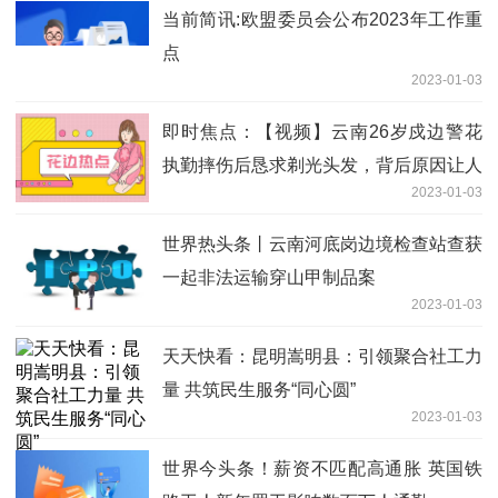
当前简讯:欧盟委员会公布2023年工作重
点
2023-01-03
即时焦点：【视频】云南26岁戍边警花
执勤摔伤后恳求剃光头发，背后原因让人
2023-01-03
心疼
世界热头条丨云南河底岗边境检查站查获
一起非法运输穿山甲制品案
2023-01-03
天天快看：昆明嵩明县：引领聚合社工力
量 共筑民生服务“同心圆”
2023-01-03
世界今头条！薪资不匹配高通胀 英国铁