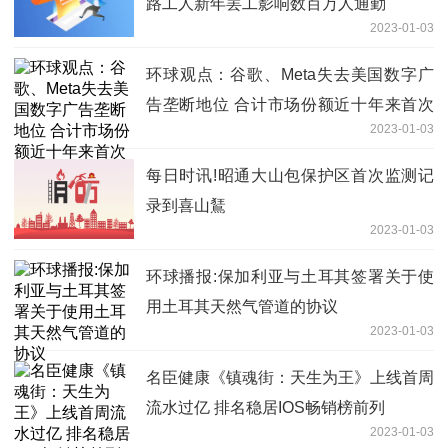
路工人新年罢工影响数百万人通勤
2023-01-03
环球观点：谷歌、Meta失去美国数字广
告垄断地位 合计市场份额近十年来首次
2023-01-03
低于50%
每日时讯!昭通大山包保护区首次监测记
录到喜山鵟
2023-01-03
环球播报:保加利亚与土耳其签署关于使
用土耳其天然气管道的协议
2023-01-03
名臣健康《镇魂街：天生为王》上线首周
流水过亿 排名稳居IOS畅销榜前列
2023-01-03