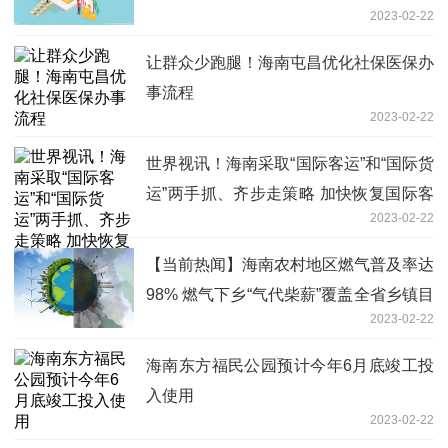
2023-02-22
让群众少跑腿！海南屯昌优化社保医保办
事流程
2023-02-22
世界视讯！海南采取“国际客运”和“国际货
运”两手抓、齐步走策略 加快恢复国际客
2023-02-22
货运航线
【当前热闻】海南农村地区燃气普及率达
98% 燃气下乡“气代柴薪”覆盖全省乡镇目
2023-02-22
标实现
海南东方福民公园预计今年6月底竣工投
入使用
2023-02-22