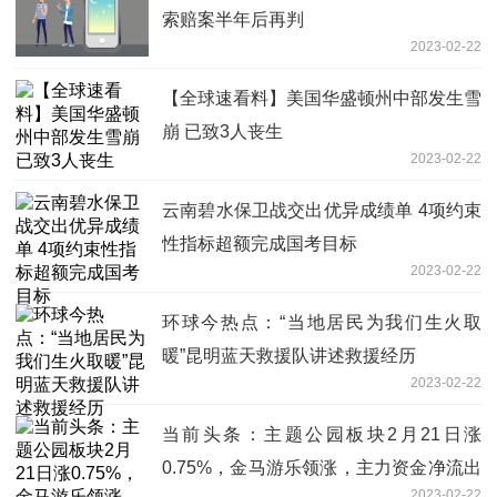
索赔案半年后再判
2023-02-22
【全球速看料】美国华盛顿州中部发生雪
崩 已致3人丧生
2023-02-22
云南碧水保卫战交出优异成绩单 4项约束
性指标超额完成国考目标
2023-02-22
环球今热点：“当地居民为我们生火取
暖”昆明蓝天救援队讲述救援经历
2023-02-22
当前头条：主题公园板块2月21日涨
0.75%，金马游乐领涨，主力资金净流出
2023-02-22