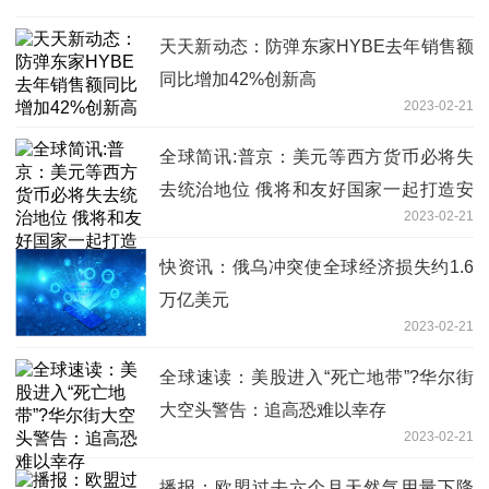
天天新动态：防弹东家HYBE去年销售额
同比增加42%创新高
2023-02-21
全球简讯:普京：美元等西方货币必将失
去统治地位 俄将和友好国家一起打造安
2023-02-21
全的国际结算系统
快资讯：俄乌冲突使全球经济损失约1.6
万亿美元
2023-02-21
全球速读：美股进入“死亡地带”?华尔街
大空头警告：追高恐难以幸存
2023-02-21
播报：欧盟过去六个月天然气用量下降