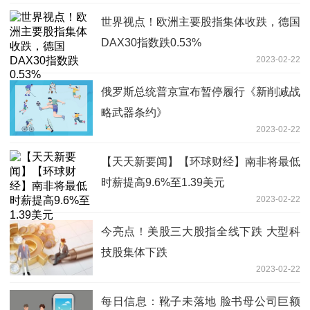
世界视点！欧洲主要股指集体收跌，德国
DAX30指数跌0.53%
2023-02-22
俄罗斯总统普京宣布暂停履行《新削减战
略武器条约》
2023-02-22
【天天新要闻】【环球财经】南非将最低
时薪提高9.6%至1.39美元
2023-02-22
今亮点！美股三大股指全线下跌 大型科
技股集体下跌
2023-02-22
每日信息：靴子未落地 脸书母公司巨额