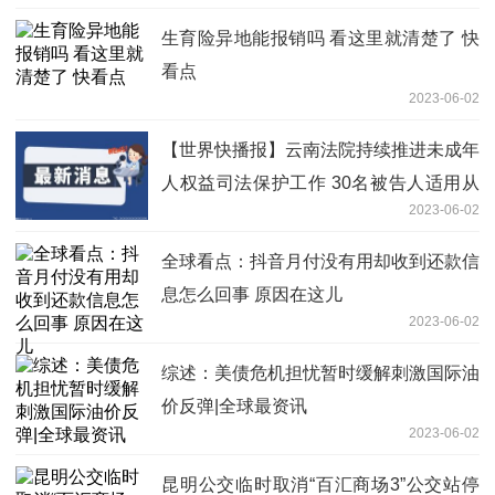
生育险异地能报销吗 看这里就清楚了 快
看点
2023-06-02
【世界快播报】云南法院持续推进未成年
人权益司法保护工作 30名被告人适用从
2023-06-02
业禁止
全球看点：抖音月付没有用却收到还款信
息怎么回事 原因在这儿
2023-06-02
综述：美债危机担忧暂时缓解刺激国际油
价反弹|全球最资讯
2023-06-02
昆明公交临时取消“百汇商场3”公交站停