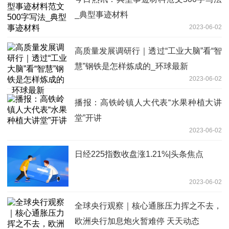
_典型事迹材料
2023-06-02
高质量发展调研行｜透过“工业大脑”看“智
慧”钢铁是怎样炼成的_环球最新
2023-06-02
播报：高铁岭镇人大代表“水果种植大讲
堂”开讲 ​
2023-06-02
日经225指数收盘涨1.21%|头条焦点
2023-06-02
全球央行观察｜核心通胀压力挥之不去，
欧洲央行加息炮火暂难停 天天动态