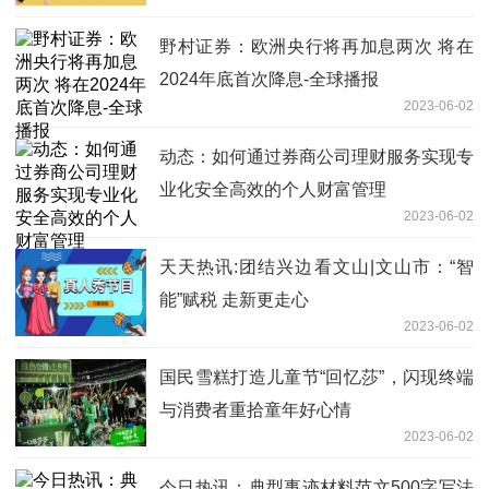
野村证券：欧洲央行将再加息两次 将在
2024年底首次降息-全球播报
2023-06-02
动态：如何通过券商公司理财服务实现专
业化安全高效的个人财富管理
2023-06-02
天天热讯:团结兴边看文山|文山市：“智
能”赋税 走新更走心
2023-06-02
国民雪糕打造儿童节“回忆莎”，闪现终端
与消费者重拾童年好心情
2023-06-02
今日热讯：典型事迹材料范文500字写法