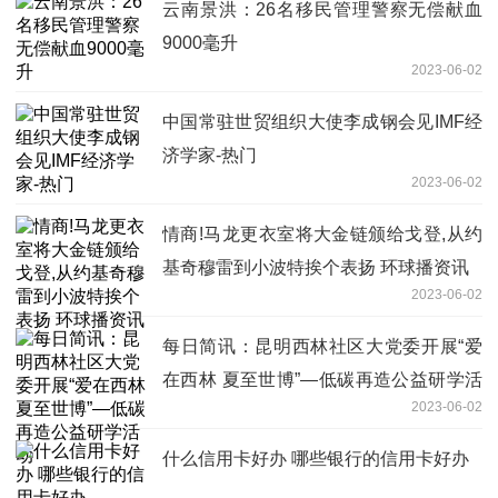
云南景洪：26名移民管理警察无偿献血
9000毫升
2023-06-02
中国常驻世贸组织大使李成钢会见IMF经
济学家-热门
2023-06-02
情商!马龙更衣室将大金链颁给戈登,从约
基奇穆雷到小波特挨个表扬 环球播资讯
2023-06-02
每日简讯：昆明西林社区大党委开展“爱
在西林 夏至世博”—低碳再造公益研学活
2023-06-02
动
什么信用卡好办 哪些银行的信用卡好办