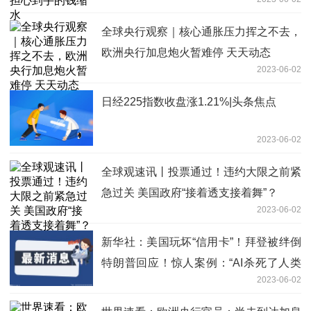
全球央行观察｜核心通胀压力挥之不去，
欧洲央行加息炮火暂难停 天天动态
2023-06-02
日经225指数收盘涨1.21%|头条焦点
2023-06-02
全球观速讯丨投票通过！违约大限之前紧
急过关 美国政府“接着透支接着舞”？
2023-06-02
新华社：美国玩坏“信用卡”！拜登被绊倒
特朗普回应！惊人案例：“AI杀死了人类
2023-06-02
操作员”