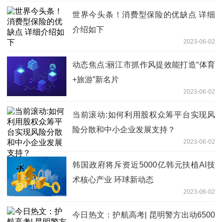
世界今头条！消费型保险的优缺点 详细
介绍如下
2023-06-02
动态焦点:丽江市抓作风提效能打造“体育
+旅游”新名片
2023-06-02
当前滚动:如何利用股权众筹平台实现风
险分散和中小企业发展支持？
2023-06-02
韩国政府将斥资近5000亿韩元扶植AI技
术核心产业 环球新动态
2023-06-02
今日热文：护航高考| 昆明警方出动6500