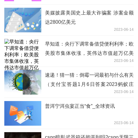
美媒披露美国史上最大诈骗案 涉案金额
达2800亿美元
2023-06-14
早知道：央行下调常备借贷便利利率；欧
美股市集体收涨，英伟达市值超万亿美
2023-06-14
元|环球即时
速递！猜一猜：倒霉一词最初与什么有关
（支付宝答题1月6日答案2023蚂蚁庄
2023-06-14
园）
普洱宁洱虫宴正当“食”_全球资讯
2023-06-14
csgo暗影武器箱还能开到吗?csgo无限三