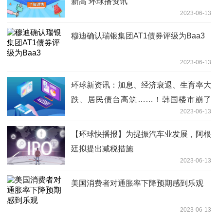
新高 环球播资讯
2023-06-13
穆迪确认瑞银集团AT1债券评级为Baa3
2023-06-13
环球新资讯：加息、经济衰退、生育率大
跌、居民债台高筑……！韩国楼市崩了
2023-06-13
首尔成交量暴跌70% 央行行长发声
【环球快播报】为提振汽车业发展，阿根
廷拟提出减税措施
2023-06-13
美国消费者对通胀率下降预期感到乐观
2023-06-13