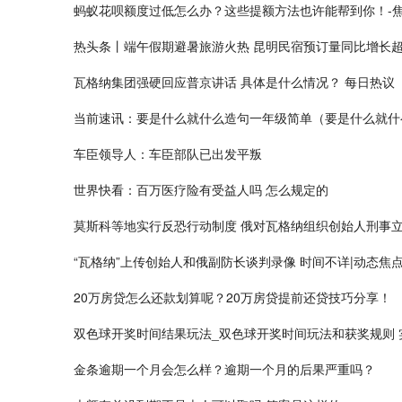
蚂蚁花呗额度过低怎么办？这些提额方法也许能帮到你！-
热头条丨端午假期避暑旅游火热 昆明民宿预订量同比增长超
瓦格纳集团强硬回应普京讲话 具体是什么情况？ 每日热议
当前速讯：要是什么就什么造句一年级简单（要是什么就什
车臣领导人：车臣部队已出发平叛
世界快看：百万医疗险有受益人吗 怎么规定的
莫斯科等地实行反恐行动制度 俄对瓦格纳组织创始人刑事
“瓦格纳”上传创始人和俄副防长谈判录像 时间不详|动态焦
20万房贷怎么还款划算呢？20万房贷提前还贷技巧分享！
双色球开奖时间结果玩法_双色球开奖时间玩法和获奖规则 
金条逾期一个月会怎么样？逾期一个月的后果严重吗？