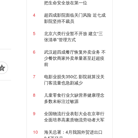
把生命安全放在第一位
4
超四成影院面临关门风险 近七成
影院坚持不裁员
5
北京六类行业暂不开放 建立“三
张清单”管理方式
6
武汉超四成餐厅恢复外卖业务 不
少餐饮商家外卖单量甚至赶超疫
前
7
电影业损失350亿 影院就算没关
门客流量也急剧减少
8
儿童零食行业欠缺营养健康理念
多数未标注过敏源
9
全国物流行业表彰大会在京举行
全面培养高素质物流劳动者大军
10
海关总署：4月我国外贸进出口