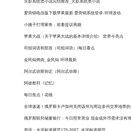
火影系统类小说完结推荐_火影系统类小说
爱营销电信版下载苹果最新 爱营销系统登录-环球滚动
小姨子打理家务，前妻提议再婚
苹果大战（关于苹果大战的基本详情介绍） 世界今亮点
司组词语和部首（司组词语）|每日看点
金民灿烤肉_金民灿 环球最新
阿尔忒弥斯协定（阿尔忒弥斯）
阿彼察邦《记忆》
每日焦点！花镜
全球速递！俄罗斯卡卢加州关闭该州与周边多州交界地带的
俄罗斯联邦储蓄银行：今日照常营业 现金或外币需求没有
资讯：水泥标准规范175-2007_水泥标准规范