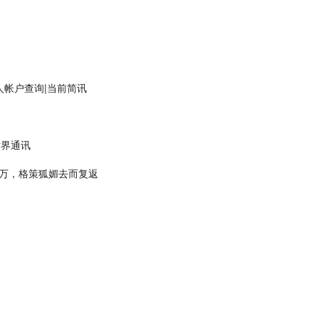
帐户查询|当前简讯
世界通讯
万，格策狐媚去而复返