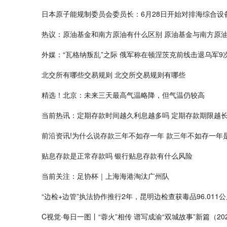
日本原子能规制委员会委员长：6月28日开始对排海综合设
热议：原油基金和南方原油有什么区别 原油基金与南方原
外媒：“瓦格纳叛乱”之际 俄军称在顿涅茨克前线击退乌军9
北交所有哪些交易规则 北交所交易规则有哪些
精选！北京：未来三天最高气温略降，但气温仍较高
当前热讯：定期存款时间越久利息越多吗 定期存款期限越
前沿资讯!为什么说存款三年不如存一年 款三年不如存一年
贴息存款是正常存款吗 银行贴息存款有什么风险
当前关注：足协杯｜上海海港淘汰广州队
“边检+边管”执法协作推行2年，昆明边检查获毒品96.011
C视觉·每日一图丨“蓉火”相传 谱写成渝“双城故事”新篇（20