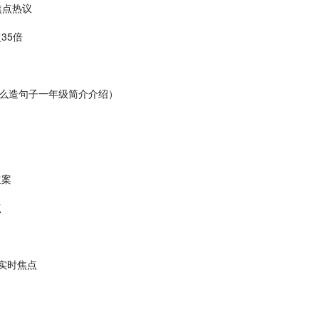
焦点热议
35倍
么造句子一年级简介介绍）
立案
点
实时焦点