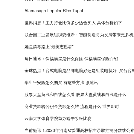
Afamasaga Lepuier Rico Tupai
世界消息！主力持仓比例多少适合买入 具体分析如下
联合国工业发展组织龚维希：智能制造将为发展带来更多机
她是禁毒路上“最美志愿者”
每日速讯：保福满屋是什么保险 保福满屋保险介绍
全球热点！台式电脑是品牌电脑好还是组装电脑好_买台台
学生平安险怎么购买 有这些方法 微速讯
股票大盘黄线和白线怎么看 股票大盘黄线和白线是什么
商业贷款转公积金贷款怎么转 流程是什么 世界即时
云南大学体育学院举办端午浆板比赛
当前短讯！2023年河南省普通高校招生录取控制分数线公