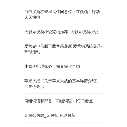
白俄罗斯称普里戈任同意停止在俄领土行动_
天天快报
火影系统类小说完结推荐_火影系统类小说
爱营销电信版下载苹果最新 爱营销系统登录-
环球滚动
小姨子打理家务，前妻提议再婚
苹果大战（关于苹果大战的基本详情介绍）
世界今亮点
司组词语和部首（司组词语）|每日看点
金民灿烤肉_金民灿 环球最新