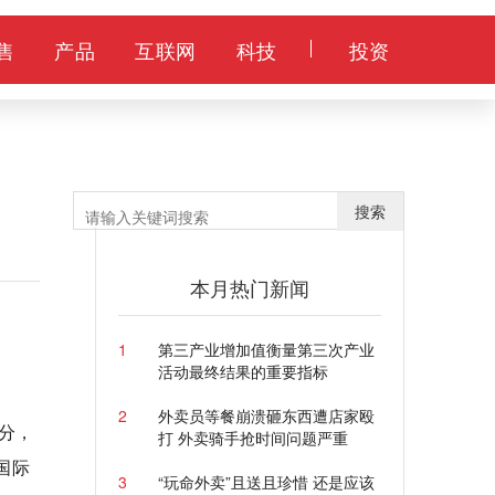
售
产品
互联网
科技
投资
搜索
本月热门新闻
1
第三产业增加值衡量第三次产业
活动最终结果的重要指标
2
外卖员等餐崩溃砸东西遭店家殴
8分，
打 外卖骑手抢时间问题严重
国际
3
“玩命外卖”且送且珍惜 还是应该