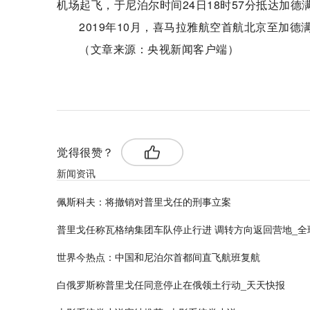
机场起飞，于尼泊尔时间24日18时57分抵达加
2019年10月，喜马拉雅航空首航北京至加
（文章来源：央视新闻客户端）
标签：
觉得很赞？
新闻资讯
佩斯科夫：将撤销对普里戈任的刑事立案
普里戈任称瓦格纳集团车队停止行进 调转方向返回营地_全
世界今热点：中国和尼泊尔首都间直飞航班复航
白俄罗斯称普里戈任同意停止在俄领土行动_天天快报