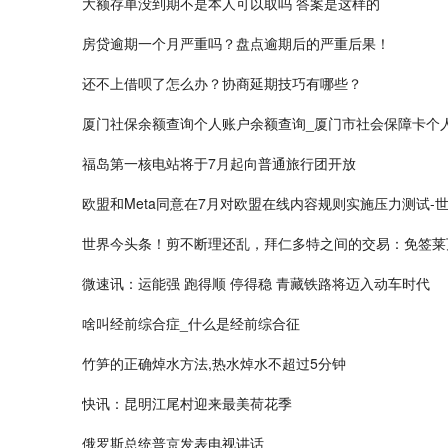
大额存单没到期不是本人可以取吗 答案是这样的
房贷逾期一个月严重吗？盘点逾期后的严重后果！
还不上借呗了怎么办？协商延期技巧有哪些？
厦门社保余额查询个人账户余额查询_厦门市社会保障卡个人
福岛第一核电站将于7月起向普通旅行团开放
欧盟和Meta同意在7月对欧盟在线内容规则实施压力测试-
世界今头条！剪不断理还乱，拜仁多特之间的交易：免签莱
微速讯：运能强 跑得顺 停得稳 青藏铁路将迈入动车时代
啥叫经前综合症_什么是经前综合征
竹笋的正确焯水方法,热水焯水不超过5分钟
快讯：昆明江尾村迎来最美荷花季
俄罗斯总统普京发表电视讲话