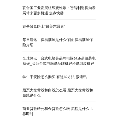
联合国工业发展组织龚维希：智能制造将为发
展带来更多机遇 焦点快播
她是禁毒路上“最美志愿者”
每日速讯：保福满屋是什么保险 保福满屋保
险介绍
全球热点！台式电脑是品牌电脑好还是组装电
脑好_买台台式电脑是品牌机好还是组装机好
学生平安险怎么购买 有这些方法 微速讯
股票大盘黄线和白线怎么看 股票大盘黄线和
白线是什么
商业贷款转公积金贷款怎么转 流程是什么 世
界即时