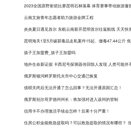
2023全国原野射箭比赛昆明石林落幕 体育赛事带动旅游蓬
云南文旅青年志愿者助力旅游金牌工程
炎炎夏日遇见首尔 东航云南新开昆明首尔往返航线 天天快
昆明海关1至5月破获毒品走私案件15起、缴毒47.44公斤 
孩子王加盟费_孩子王加盟吗
地外生命新证据 卡西尼号探测器传回惊人发现 人类可能并
俄罗斯顿河畔罗斯托夫市中心交通已恢复
借呗关闭后无法开通了怎么回事？无法开通原因汇总！
俄罗斯别尔哥罗德州州长：将加强对进入该州的管制
信用卡不办理激活手续会怎样？后果十分严重！
住房公积金能救急提取吗？可以救急提取的情况有哪些？ 