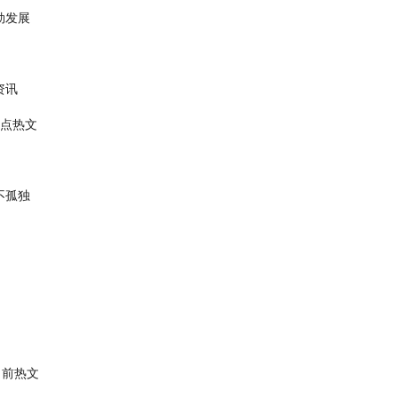
勃发展
资讯
焦点热文
不孤独
当前热文