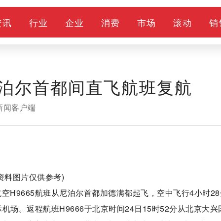
资讯
行业
企业
消费
市场
滚动
销
泊尔首都间直飞航班复航
新闻客户端
(资料图片仅供参考)
航空H9665航班从尼泊尔首都加德满都起飞，空中飞行4小时2
机场。返程航班H9666于北京时间24日15时52分从北京大兴