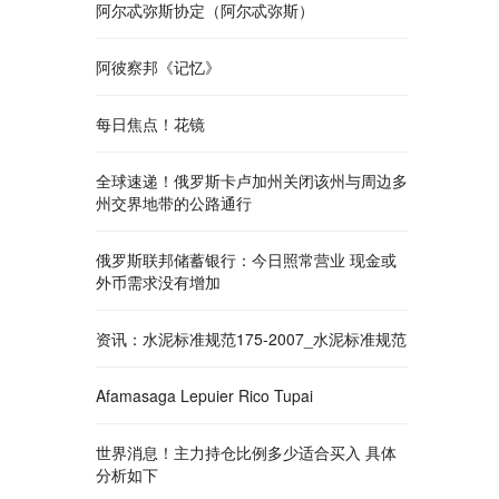
阿尔忒弥斯协定（阿尔忒弥斯）
阿彼察邦《记忆》
每日焦点！花镜
全球速递！俄罗斯卡卢加州关闭该州与周边多
州交界地带的公路通行
俄罗斯联邦储蓄银行：今日照常营业 现金或
外币需求没有增加
资讯：水泥标准规范175-2007_水泥标准规范
Afamasaga Lepuier Rico Tupai
世界消息！主力持仓比例多少适合买入 具体
分析如下