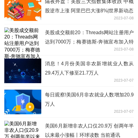
隔夜外盘：美股三大指数集体收跌 中概
股逆市上涨 阿里巴巴大涨8%|世界新动态
2023-07-08
美股成交额前20：Threads网站注册用户
达到7000万；梅赛德斯-奔驰宣布加入特
2023-07-08
斯拉的北美超级充电网络 今日讯
消息！4月份美国非农新增就业人数从
29.4万人下修至21.7万人
2023-07-07
每日观察!美国6月非农就业人数增加20.9
万人
2023-07-07
美国6月新增非农人口仅20.9万 创两年半
以来最小涨幅丨环球读数 当前通讯