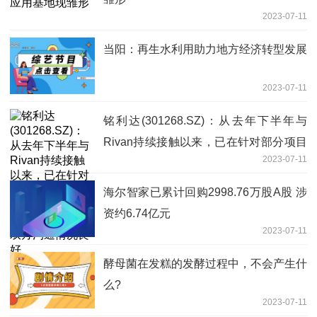
2023-07-11
当阳：再生水利用助力地方经济转型发展
2023-07-11
铭利达(301268.SZ)：从去年下半年与
Rivan持续接触以来，已在针对部分项目
2023-07-11
进行报价，以及提供手板件阶段，目前双
方沟通情况良好
海尔智家已累计回购2998.76万股A股 涉
资约6.74亿元
2023-07-11
酵母菌在发糕的发酵过程中，不会产生什
么?
2023-07-11