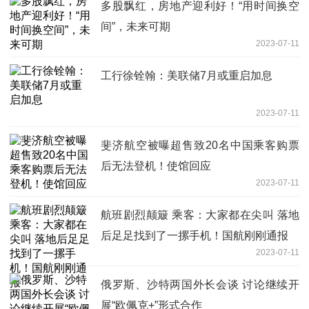
多股飘红，房地产迎利好！“用时间换空
间”，未来可期
2023-07-11
工行徐铨翰：美联储7月或重启加息
2023-07-11
斐济航空被曝超售致20名中国乘客购票
后无法登机！使馆回应
2023-07-11
航班剧烈颠簸 乘客：大家都在尖叫 落地
后足足找到了一摞手机！国航刚刚通报
2023-07-11
俄罗斯、沙特两国外长会谈 讨论继续开
展“欧佩克+”形式合作