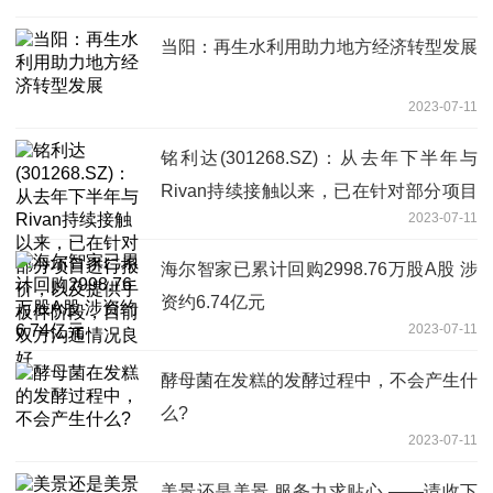
当阳：再生水利用助力地方经济转型发展
2023-07-11
铭利达(301268.SZ)：从去年下半年与
Rivan持续接触以来，已在针对部分项目
2023-07-11
进行报价，以及提供手板件阶段，目前双
方沟通情况良好
海尔智家已累计回购2998.76万股A股 涉
资约6.74亿元
2023-07-11
酵母菌在发糕的发酵过程中，不会产生什
么?
2023-07-11
美景还是美景 服务力求贴心 ——请收下