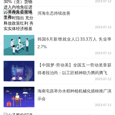
2023-07-12
税政策落地工作时指出 充分释放政策红
利 夯实实体经济根基
洱海生态持续改善
2023-07-12
韩国6月新增就业人口33.3万人 失业率
2.7%
2023-07-12
【中国梦·劳动美】全国五一劳动奖章获
得者段治尚：以工匠精神助力腾药腾飞
2023-07-12
海南屯昌举办水稻种植机械化插秧推广演
示会
2023-07-12