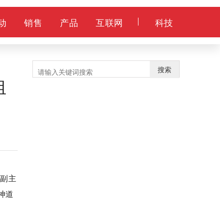
动
销售
产品
互联网
科技
组
搜索
本月热门新闻
1
第三产业增加值衡量第三次产业
活动最终结果的重要指标
心副主
2
外卖员等餐崩溃砸东西遭店家殴
神道
打 外卖骑手抢时间问题严重
3
“玩命外卖”且送且珍惜 还是应该