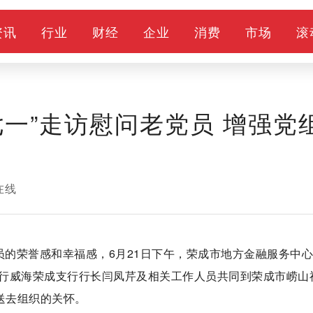
资讯
行业
财经
企业
消费
市场
滚
一”走访慰问老党员 增强党
在线
员的荣誉感和幸福感，6月21日下午，荣成市地方金融服务中
行威海荣成支行行长闫凤芹及相关工作人员共同到荣成市崂山
送去组织的关怀。