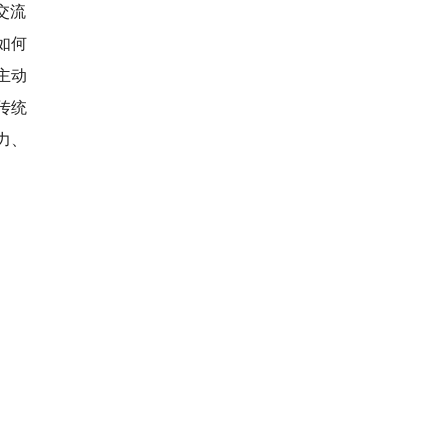
把生命安全放在第一位
交流
如何
4
超四成影院面临关门风险 近七成
影院坚持不裁员
主动
传统
5
北京六类行业暂不开放 建立“三
张清单”管理方式
力、
6
武汉超四成餐厅恢复外卖业务 不
少餐饮商家外卖单量甚至赶超疫
前
7
电影业损失350亿 影院就算没关
门客流量也急剧减少
8
儿童零食行业欠缺营养健康理念
多数未标注过敏源
9
全国物流行业表彰大会在京举行
全面培养高素质物流劳动者大军
10
海关总署：4月我国外贸进出口