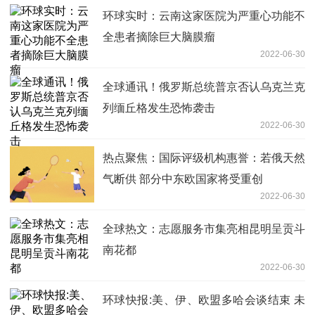
环球实时：云南这家医院为严重心功能不
全患者摘除巨大脑膜瘤
2022-06-30
全球通讯！俄罗斯总统普京否认乌克兰克
列缅丘格发生恐怖袭击
2022-06-30
热点聚焦：国际评级机构惠誉：若俄天然
气断供 部分中东欧国家将受重创
2022-06-30
全球热文：志愿服务市集亮相昆明呈贡斗
南花都
2022-06-30
环球快报:美、伊、欧盟多哈会谈结束 未