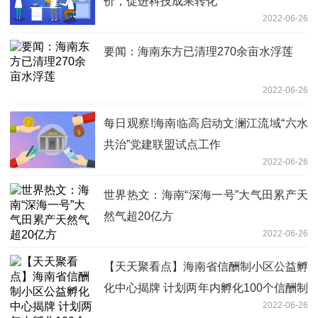
价，促进科技成果转化
2022-06-26
要闻：海南东方已清理270余亩水浮莲
2022-06-26
每日观察!海南临高启动文澜江流域“六水
共治”党建联盟试点工作
2022-06-26
世界热文：海南“深海一号”大气田累产天
然气超20亿方
2022-06-26
【天天聚看点】海南省信酬制小区公益孵
化中心揭牌 计划两年内孵化100个信酬制
2022-06-26
试点小区