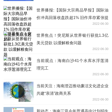
世界播报:【国际大宗商品早报】国际油
价冲高回落收盘跌超1% 旧作库存紧张提
2022-06-30
振美豆涨超1%
世界焦点！突尼斯从世界银行获批1.3亿
美元贷款 以缓解粮食问题
2022-06-30
当前观点：海南白沙41个水库水浮莲清
理完工
2022-06-30
当前关注：海南澄迈推动廉洁文化进企业
共建“亲清”政商关系
2022-06-30
新动态：海南三亚今年普通高中计划招生