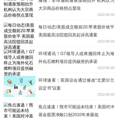
播报：全球遏制通胀预期抬升 机构认为
大宗商品价格拐点显现
2022-06-28
每日动态!美股成交额前20:苹果股价收平
美国最高法院驳回其起诉高通案
2022-06-28
环球通讯！G7领导人或将撤回终止为海
外化石燃料项目提供融资的承诺
2022-06-28
环球速看：英国议会通过修改“北爱尔兰
议定书”议案
2022-06-28
焦点速递！熊市可能远未结束！美国对冲
基金股票净敞口创2010年来最低