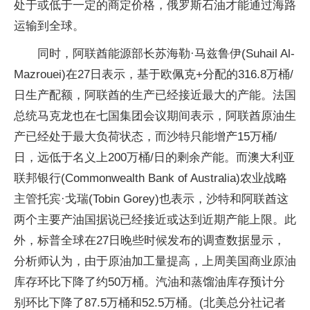
处于或低于一定的商定价格，俄罗斯石油才能通过海路
运输到全球。
同时，阿联酋能源部长苏海勒·马兹鲁伊(Suhail Al-
Mazrouei)在27日表示，基于欧佩克+分配的316.8万桶/
日生产配额，阿联酋的生产已经接近最大的产能。法国
总统马克龙也在七国集团会议期间表示，阿联酋原油生
产已经处于最大负荷状态，而沙特只能增产15万桶/
日，远低于名义上200万桶/日的剩余产能。而澳大利亚
联邦银行(Commonwealth Bank of Australia)农业战略
主管托宾·戈瑞(Tobin Gorey)也表示，沙特和阿联酋这
两个主要产油国据说已经接近或达到近期产能上限。此
外，标普全球在27日晚些时候发布的调查数据显示，
分析师认为，由于原油加工量提高，上周美国商业原油
库存环比下降了约50万桶。汽油和蒸馏油库存预计分
别环比下降了87.5万桶和52.5万桶。(北美总分社记者