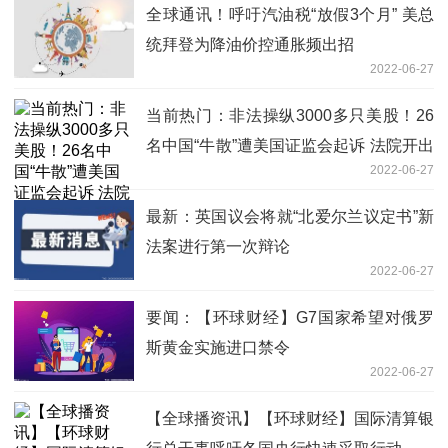
全球通讯！呼吁汽油税“放假3个月” 美总
统拜登为降油价控通胀频出招
2022-06-27
当前热门：非法操纵3000多只美股！26
名中国“牛散”遭美国证监会起诉 法院开出
2022-06-27
5亿元罚单
最新：英国议会将就“北爱尔兰议定书”新
法案进行第一次辩论
2022-06-27
要闻：【环球财经】G7国家希望对俄罗
斯黄金实施进口禁令
2022-06-27
【全球播资讯】【环球财经】国际清算银