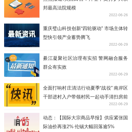
邦最高法院规模
2022-06-26
重庆璧山科技创新“四轮驱动” 市场主体转
型快引领产业蓄势腾飞
2022-06-29
綦江凝聚社区治理有实招 警网融合服务
群众有实效
2022-06-29
全面打响村庄清洁行动夏季“战役” 南岸区
干部进村入户带领村民一起动手清扫房前
2022-06-29
屋后
动态：【国际大宗商品早报】供应紧张国
际油价再涨2% 伦锡大幅回落逾5%