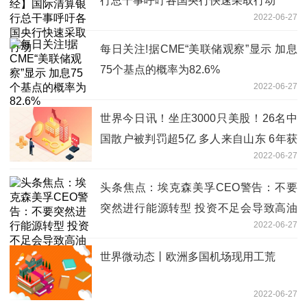
行总干事呼吁各国央行快速采取行动
2022-06-27
每日关注!据CME“美联储观察”显示 加息
75个基点的概率为82.6%
2022-06-27
世界今日讯！坐庄3000只美股！26名中
国散户被判罚超5亿 多人来自山东 6年获
2022-06-27
利2.34亿
头条焦点：埃克森美孚CEO警告：不要
突然进行能源转型 投资不足会导致高油
2022-06-27
价
世界微动态丨欧洲多国机场现用工荒
2022-06-27