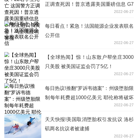
正调查死因！普京透露美国重磅信息 G7
2022-06-27
禁止进口俄黄金！乌全境拉响警报
每日看点！紧急！法国能源企业发表联名
公开信
2022-06-27
【全球热闻】惊！山东散户帮坐庄3000
只美股 被美国证监会罚了5亿！
2022-06-27
每日热议!推翻“罗诉韦德案”：州级堕胎限
制每年耗费超1000亿美元 耶伦称将破坏
2022-06-27
美国经济
天天快报!美国取消堕胎权引发抗议 洛杉
矶两名抗议者被逮捕
2022-06-27