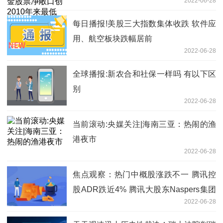
2022-06-28
每日播报!美股三大指数集体收跌 软件应
用、航空板块跌幅居前
2022-06-28
全球播报:新农合和社保一样吗 有以下区
别
2022-06-28
当前滚动:央媒关注|海南三亚：热闹的渔
港夜市
2022-06-28
焦点观察：热门中概股涨跌不一 腾讯控
股ADR跌近4% 腾讯大股东Naspers集团
2022-06-28
大涨逾20%