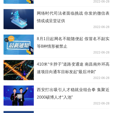
2022-06-28
网络时代司法者面临挑战 你发的微信表
情或成呈堂证供
2022-06-28
8月1日起网名不能随便起 假冒名不副实
等8种情形被禁止
2022-06-28
410米“卡脖子”道路变通途 南昌南外环高
速项目向通车目标发起“最后冲刺”
2022-06-28
西安打出吸引人才稳就业组合拳 集聚近
2000硕博人才“入池”
2022-06-28