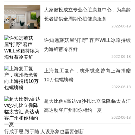
大家健投成立专业心脏康复中心，为高龄
长者提供全周期心脏健康服务
2022-06-19
许知远蘑菇屋“打野” 容声WILL冰箱持续
为海鲜蓄冷养鲜
2022-06-18
上海复工复产，杭州微念曾向上海捐赠
10万包螺蛳粉
2022-06-18
超大比例ν高达vs沙扎比立像降临太古汇
高达动客广州和你相约一夏
2022-06-18
行成于思,毁于随 人设形象也需要创新