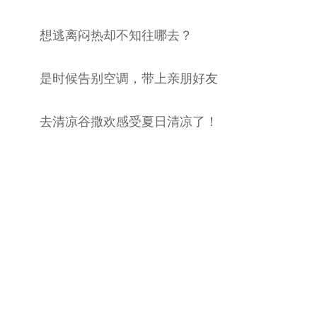
想逃离闷热却不知往哪去？
是时候告别空调，带上亲朋好友
去清凉谷撒欢感受夏日清凉了！