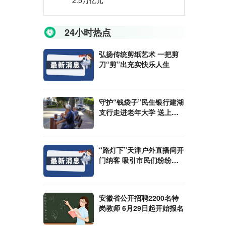
2.5万亿元
24小时热点
弘扬传统剪纸艺术 一把剪
刀“剪”出充实快乐人生
守护“钱袋子”民生银行建湖
支行走进老年大学 送上了
一堂生动的金融知识课
“路灯下”天津户外直播间开
门纳客 吸引市民们纷纷驻
足观看
安徽省公开招聘2200名特
岗教师 6月29日起开始报名