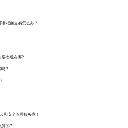
停非柜面交易怎么办？
主要表现在哪?
信吗？
？
 徽章的云和安全管理服务商！
么算的?