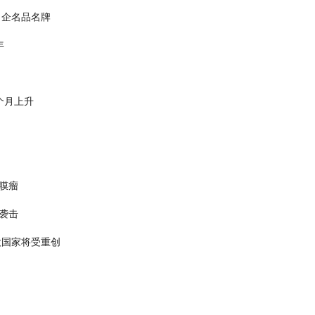
名企名品名牌
年
个月上升
膜瘤
袭击
欧国家将受重创