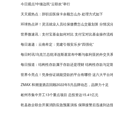
今日观点!中缅边民“云联欢”举行
天天观热点：辞职后医保卡余额怎么办 处理方式如下
环球热点评！灵活就业人员社保缴费怎么交最划算 分情况
世界微速讯：支付宝基金如何对比 支付宝对比基金操作流
每日速递：云南牟定：党建引领安乐乡“四强化”
每日时讯!乌克兰总统泽连斯基宣布中断与叙利亚的外交关
每日报道：结构性存款属于存款还是理财 结构性存款与定
世界今亮点！凭身份证就能贷款的平台有哪些 这六大平台
ZMAX 和潮漫酒店回顾2022年5月品牌动态，品牌力十足
彬州市集中开工13个重点项目 总投资达15.41亿元
乾县政企联合开展消防应急预案演练 保障接警后迅速到达