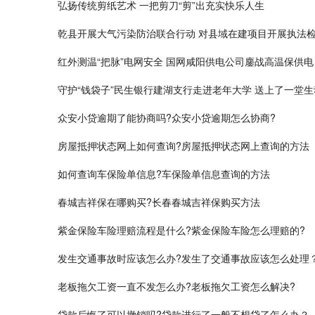
弘扬传统剪纸艺术 一把剪刀“剪”出充实快乐人生
乾县开展大气污染防治联合行动 对县域在建项目开展执法
红外测温“把脉”电网安全 国网咸阳供电公司鏖战高温保供电
守护“钱袋子”民生银行建湖支行走进老年大学 送上了一堂
众安小贷逾期了能协商吗?众安小贷逾期怎么协商?
房屋抵押状态网上如何查询?房屋抵押状态网上查询的方法
如何查询车保险单信息?车保险单信息查询的方法
春城吉祥保在哪购买?长春春城吉祥保购买方法
紫金保险车险理赔流程是什么?紫金保险车险怎么理赔的?
发生交通事故时应该怎么办?发生了交通事故应该怎么处理
老板拖欠工资一直不发怎么办?老板拖欠工资怎么解决?
贷款后悔了可以撤销吗?贷款进行了一般不想贷了怎么办？