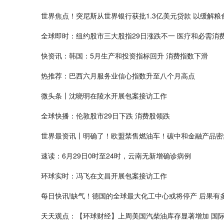
世界焦点！突尼斯从世界银行获批1.3亿美元贷款 以缓解粮
全球即时：纽约股市三大股指29日涨跌不一 医疗和必需消
快资讯：韩国：5月生产和投资指标回升 消费指数下滑
热推荐：巴西六月服务业信心指数升至八个月高点
微头条丨沈晓明在陵水开展包案接访工作
全球快播：伦敦股市29日下跌 消费股领跌
世界最资讯丨明确了！欧盟禁售燃油车！碳中和金融产品密
速读：6月29日0时至24时，云南无新增确诊病例
环球实时：冯飞在文昌开展包案接访工作
每日快讯!缺气！德国的全球最大化工中心或将停产 后果有
天天观点：【环球财经】上周美国汽柴油库存显著增加 国际