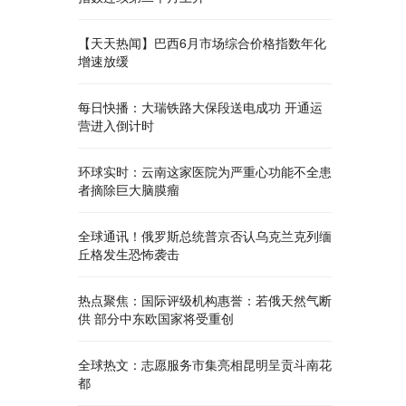
【天天热闻】巴西6月市场综合价格指数年化
增速放缓
每日快播：大瑞铁路大保段送电成功 开通运
营进入倒计时
环球实时：云南这家医院为严重心功能不全患
者摘除巨大脑膜瘤
全球通讯！俄罗斯总统普京否认乌克兰克列缅
丘格发生恐怖袭击
热点聚焦：国际评级机构惠誉：若俄天然气断
供 部分中东欧国家将受重创
全球热文：志愿服务市集亮相昆明呈贡斗南花
都