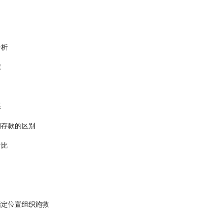
分析
程
系
期存款的区别
对比
指定位置组织施救