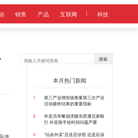
动
销售
产品
互联网
科技
以
搜索
本月热门新闻
1
第三产业增加值衡量第三次产业
活动最终结果的重要指标
2
外卖员等餐崩溃砸东西遭店家殴
打 外卖骑手抢时间问题严重
3
“玩命外卖”且送且珍惜 还是应该
乌冲