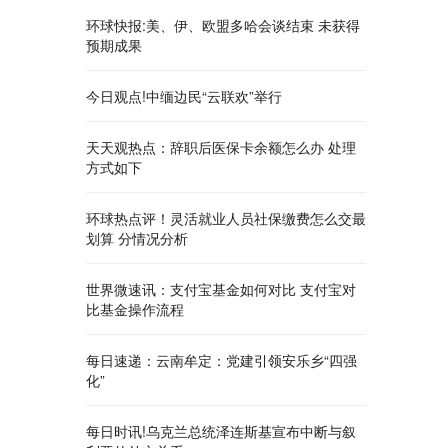
环球快报:美、伊、欧盟多哈会谈结束 未获得
预期成果
今日观点!中缅边民“云联欢”举行
天天观热点：辞职后医保卡余额怎么办 处理
方式如下
环球热点评！灵活就业人员社保缴费怎么交最
划算 分情况分析
世界微速讯：支付宝基金如何对比 支付宝对
比基金操作流程
每日速递：云南牟定：党建引领安乐乡“四强
化”
每日时讯!乌克兰总统泽连斯基宣布中断与叙