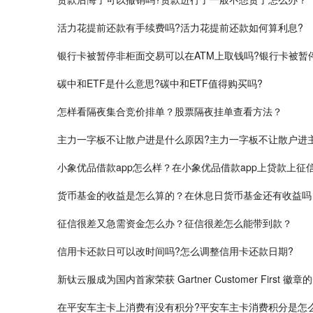
活力花提前还款有手续费吗?活力花提前还款如何算利息?
银行卡被暂停非柜面交易可以在ATM上取钱吗?银行卡被暂
碳中和ETF是什么意思?碳中和ETF值得购买吗?
怎样看隔夜集合竞价排单？股票隔夜挂单查看方法？
主力一字板不让散户进是什么原因?主力一字板不让散户进
小象优品借款app怎么样？在小象优品借款app上贷款上征
货币基金的收益是怎么算的？在休息日货币基金还有收益吗
征信很差又急需资金怎么办？征信很差怎么能带到款？
信用卡还款日可以改时间吗?怎么调整信用卡还款日期?
新钛云服成为国内首家荣获 Gartner Customer First
在平安车主卡上消费有没有积分?平安车主卡消费积分是怎