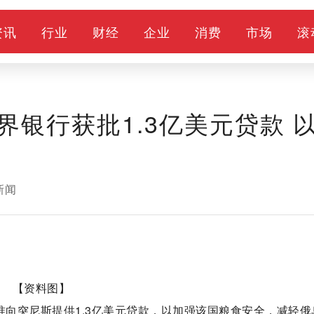
资讯
行业
财经
企业
消费
市场
滚
银行获批1.3亿美元贷款 
新闻
【资料图】
准向突尼斯提供1.3亿美元贷款，以加强该国粮食安全，减轻俄