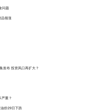
食问题
费品领涨
集发布 投资风口再扩大？
多严重？
油价29日下跌