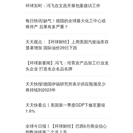
环球实时：冯飞在文昌开展包案接访工作
每日快讯!缺气！德国的全球最大化工中心或
将停产 后果有多严重？
天天观点：【环球财经】上周美国汽柴油库存
显著增加 国际油价29日下跌
【环球新要闻】冯飞：培育农产品加工行业龙
头企业 打造名企名品名牌
天天快报!德国伊福研究所表示供应瓶颈至少
将持续到2023年
天天快看点丨美国第一季度GDP下修至萎缩
1.6%
全球今日报丨【环球财经】巴西6月商业信心
指数连续第二个月上升