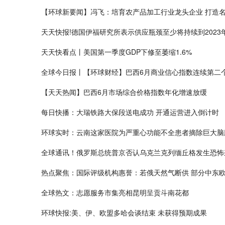
【环球新要闻】冯飞：培育农产品加工行业龙头企业 打造
天天快报!德国伊福研究所表示供应瓶颈至少将持续到2023
天天快看点丨美国第一季度GDP下修至萎缩1.6%
全球今日报丨【环球财经】巴西6月商业信心指数连续第二
【天天热闻】巴西6月市场综合价格指数年化增速放缓
每日快播：大瑞铁路大保段送电成功 开通运营进入倒计时
环球实时：云南这家医院为严重心功能不全患者摘除巨大脑
全球通讯！俄罗斯总统普京否认乌克兰克列缅丘格发生恐怖
热点聚焦：国际评级机构惠誉：若俄天然气断供 部分中东
全球热文：志愿服务市集亮相昆明呈贡斗南花都
环球快报:美、伊、欧盟多哈会谈结束 未获得预期成果