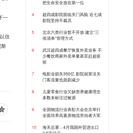
把生命安全放在第一位
4
超四成影院面临关门风险 近七成
下一
影院坚持不裁员
5
北京六类行业暂不开放 建立“三
能以信
张清单”管理方式
尼斯
6
武汉超四成餐厅恢复外卖业务 不
少餐饮商家外卖单量甚至赶超疫
前
7
电影业损失350亿 影院就算没关
门客流量也急剧减少
8
儿童零食行业欠缺营养健康理念
多数未标注过敏源
9
全国物流行业表彰大会在京举行
全面培养高素质物流劳动者大军
10
海关总署：4月我国外贸进出口