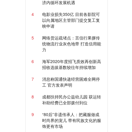
济内循环发展机遇
4
电影业损失350亿 目前各影院可
以向属地区主管部门提交复工复
映申请
5
网络货运疏堵点：言信行果摒传
统物流行业灰色地带 打造信用能
力
6
海军2020年度招飞质效再创新高
招收选拔基数较往年持续增加
7
消息称国通快递经营困难全网停
工 官方发表声明
8
成都扶持民办公益幼儿园 获运转
补助经费已全部拨付到位
9
“80后”非遗传承人：把藏服做成
时尚界的宠儿 带有民族文化的服
饰更有市场