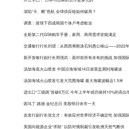
深陷“卡、断”危机 全球供应链如何破局？
调查：疫情下四成韩国个体户考虑歇业
全新第二代GS8购车手册，家用、商用需求皆能满足
交通银行行长刘珺：从西西弗斯滚石到愚公移山——2022年全
新开发银行副行长周强武：面对前所有未有的挑战 加强国
汤加海底火山喷发 中国沿海海域16日凌晨监测到海啸波
汤加海域火山喷发引发大范围海啸 最大海啸波幅达1.5米
进出口“三级跳”首破6万亿 今年上半年或仍保持10%的高位
因马丁·路德·金纪念日 美股明日休市一天
农发行副行长张文才：有效应对世界经济不确定性 加强国
美国向能源企业“求助” 以防对俄制裁引发欧洲天然气断供