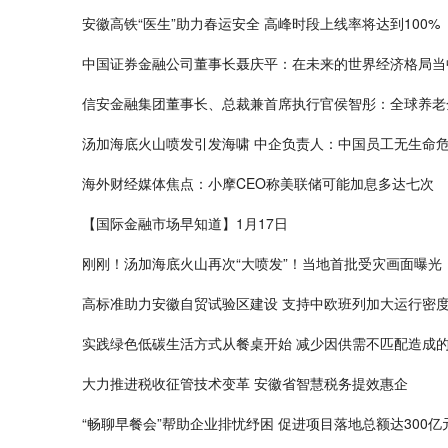
安徽高铁“医生”助力春运安全 高峰时段上线率将达到100%
中国证券金融公司董事长聂庆平：在未来的世界经济格局当
信安金融集团董事长、总裁兼首席执行官侯智彤：全球养老
汤加海底火山喷发引发海啸 中企负责人：中国员工无生命
海外财经媒体焦点：小摩CEO称美联储可能加息多达七次
【国际金融市场早知道】1月17日
刚刚！汤加海底火山再次“大喷发”！当地首批受灾画面曝
高标准助力安徽自贸试验区建设 支持中欧班列加大运行密
实践绿色低碳生活方式从餐桌开始 减少因供需不匹配造成
大力推进税收征管技术变革 安徽省智慧税务提效惠企
“畅聊早餐会”帮助企业排忧纾困 促进项目落地总额达300亿