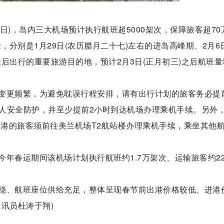
6日)，岛内三大机场预计执行航班超5000架次，保障旅客超70
，分别是1月29日(农历腊月二十七)左右的进岛高峰期、2月6
后出行的重要旅游目的地，预计2月3日(正月初三)之后航班量
变更频繁，为避免耽误行程安排，请有出行计划的旅客务必提
人安全防护，并至少提前2小时到达机场办理乘机手续。另外
班出港的旅客须前往美兰机场T2航站楼办理乘机手续，乘坐其他
年春运期间该机场计划执行航班约1.7万架次、运输旅客约22
稳、航班座位供给充足，整体呈现春节前出港价格较低、进港
讯员杜涛于翔)