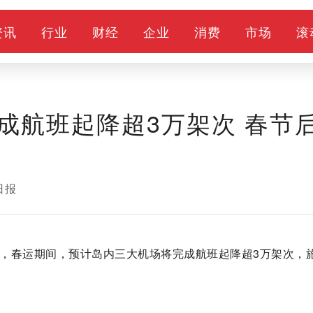
资讯
行业
财经
企业
消费
市场
滚
成航班起降超3万架次 春节
日报
帷幕，春运期间，预计岛内三大机场将完成航班起降超3万架次，