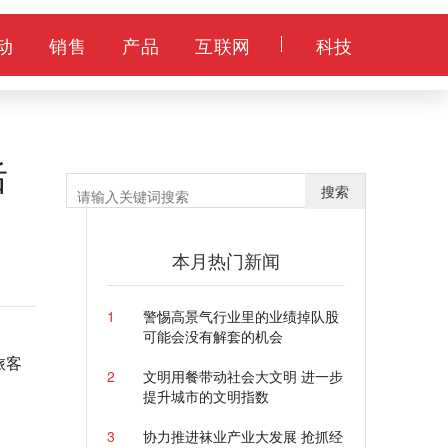
动
销售
产品
互联网
科技
后
搜索
本月热门新闻
1
警惕高景气行业里的业绩掉队股
可能会没有解套的机会
旅客
2
文明用餐带动社会大文明 进一步
提升城市的文明指数
3
协力推进袜业产业大发展 抢抓经