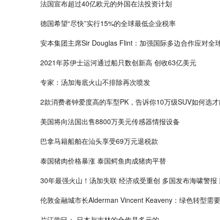
法国宣布超过40亿欧元的外国在法投资计划
德国希望“尽快”实行15%的全球最低企业税率
安本集团主席Sir Douglas Flint：加强国际多边合作应对
2021年苏伊士运河通过船只数创新高 创收63亿美元
专家：汤加海底火山不排除再次喷发
2款消费者钟爱度高的车型PK，告诉你10万级SUV如何选
美国将向法国出售8800万美元传感器情报设备
巴拿马籍船舶在汕头享受69万元退税款
泰国猪肉价格暴涨 泰国鳄鱼肉成猪肉平替
30年最强火山！汤加失联 经济或受重创 多国发布海啸警报
伦敦金融城市长Alderman Vincent Keaveny：绿色
片江学巳： 日本与吉林的合作是多元的