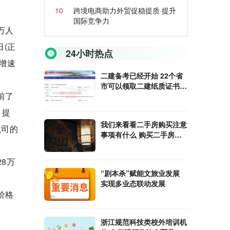
10
跨境电商助力外贸促稳提质 提升
国际竞争力
万人
日(正
24小时热点
增速
二建备考已经开始 22个省
市可以领取二建纸质证书或
前了
下载电子证书
，提
我们来看看二手房购买注意
航司的
事项有什么 购买二手房的
优点有哪些
8万
“剧本杀”赋能文旅业发展
实现多业态联动发展
价格
浙江规范科技类校外培训机