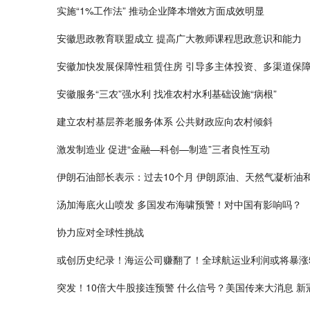
实施“1%工作法” 推动企业降本增效方面成效明显
安徽思政教育联盟成立 提高广大教师课程思政意识和能力
安徽加快发展保障性租赁住房 引导多主体投资、多渠道保
安徽服务“三农”强水利 找准农村水利基础设施“病根”
建立农村基层养老服务体系 公共财政应向农村倾斜
激发制造业 促进“金融—科创—制造”三者良性互动
伊朗石油部长表示：过去10个月 伊朗原油、天然气凝析油
汤加海底火山喷发 多国发布海啸预警！对中国有影响吗？
协力应对全球性挑战
或创历史纪录！海运公司赚翻了！全球航运业利润或将暴涨
突发！10倍大牛股接连预警 什么信号？美国传来大消息 