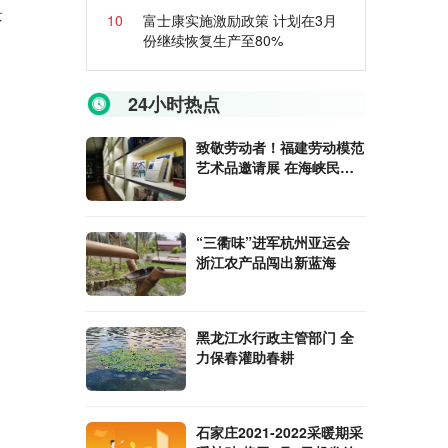
景
10
富士康实施激励政策 计划在3月
份继续恢复生产至80%
24小时热点
致敬劳动者！福建劳动模范
艺术品邀请展 在海峡民间
艺术馆举行
“三衢味”进军杭州亚运会
浙江农产品闯出新蓝海
黑龙江水行政主管部门 全
力保春灌助春耕
石家庄2021-2022采暖期采