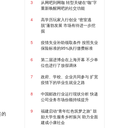
3
从网吧到网咖 转型关键在“咖”字
重新唤醒网吧的社交功能
4
高学历玩家入行创业 “密室逃
脱”蓬勃发展 市场有待进一步挖
掘
5
疫情失业补助领取条件 按照失业
保险标准的95%执行缴费标准
6
第二届进博会在上海开幕 不少单
位也进行了放假调休
7
政府、学校、企业共同参与 扩宽
疫情下的毕业生就业之路
8
中国邮政行业运行现状分析 快递
公司业务市场份额持续提升
9
福建启动“青年红色筑梦之旅” 鼓
起的
励大学生服务乡村振兴 助力全面
建成小康社会