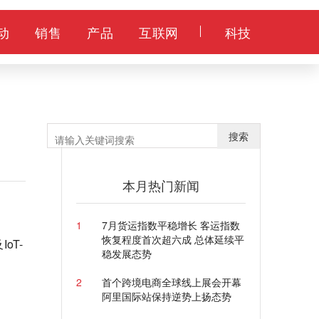
动
销售
产品
互联网
科技
搜索
本月热门新闻
1
7月货运指数平稳增长 客运指数
恢复程度首次超六成 总体延续平
oT-
稳发展态势
2
首个跨境电商全球线上展会开幕
阿里国际站保持逆势上扬态势