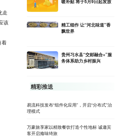
暖补贴 将于5月9日起发放
化走
应该
精工细作 让“河北味道”香
飘世界
随着
贵州习水县“交邮融合+”服
务体系助力乡村振兴
精彩推送
易流科技发布“组件化应用”，开启“分布式”治
理模式
万豪旅享家以精致餐饮打造个性地标 诚邀宾
客开启飨味绮旅