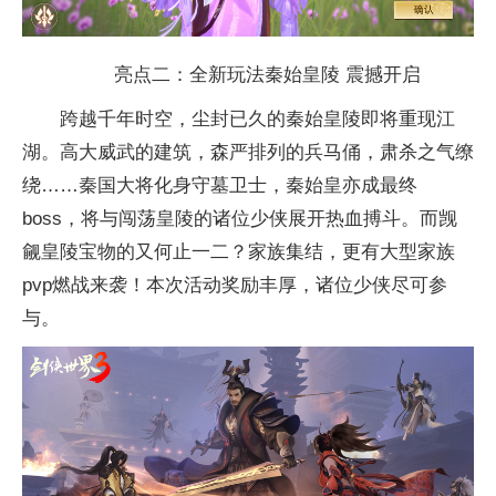
亮点二：全新玩法秦始皇陵 震撼开启
跨越千年时空，尘封已久的秦始皇陵即将重现江
湖。高大威武的建筑，森严排列的兵马俑，肃杀之气缭
绕……秦国大将化身守墓卫士，秦始皇亦成最终
boss，将与闯荡皇陵的诸位少侠展开热血搏斗。而觊
觎皇陵宝物的又何止一二？家族集结，更有大型家族
pvp燃战来袭！本次活动奖励丰厚，诸位少侠尽可参
与。