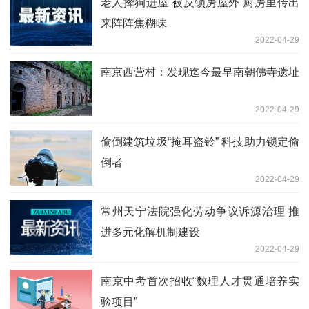
老人撵狗进屋 被反锁房屋外 厨房里传出
来阵阵焦糊味
2022-04-29
南京西营村：发现迄今最早南朝佛寺遗址
2022-04-29
偷倒建筑垃圾“掩耳盗铃” 科技助力锁定偷
倒者
2022-04-29
常州天宁法院强化劳动争议诉源治理 推
进多元化解机制建设
2022-04-29
南京中考首次招收“数理人才贯通培养实
验项目”