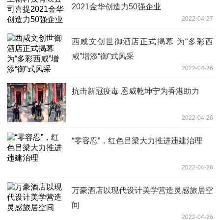
2021金华创造力50强企业
2022-04-27
西咸文创世御酒店正式揭幕 为“多彩西
咸”增添“御”式风采
2022-04-26
抗击新冠疫毒 恩威乾坤宁为香港助力
2022-04-26
“零容忍”，红色吕梁大力推进违建治理
2022-04-26
万豪酒店以现代设计美学营造灵感旅居空
间
2022-04-26