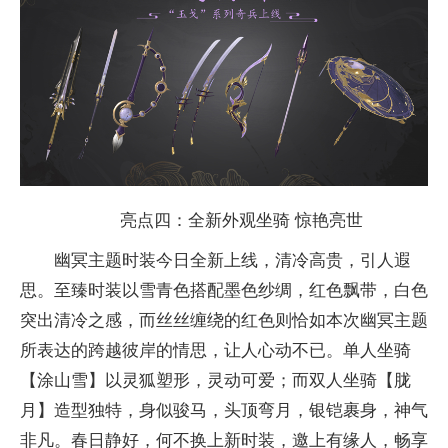
亮点四：全新外观坐骑 惊艳亮世
幽冥主题时装今日全新上线，清冷高贵，引人遐
思。至臻时装以雪青色搭配墨色纱绸，红色飘带，白色
突出清冷之感，而丝丝缠绕的红色则恰如本次幽冥主题
所表达的跨越彼岸的情思，让人心动不已。单人坐骑
【涂山雪】以灵狐塑形，灵动可爱；而双人坐骑【胧
月】造型独特，身似骏马，头顶弯月，银铠裹身，神气
非凡。春日静好，何不换上新时装，邀上有缘人，畅享