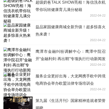
超级奶爸TALK SHOW亮相！海信洗衣机
带你玩转健康育儿满分秘籍
2022-04-22
益品家园健康商城全新升级！超多惊喜火
热来袭！
2022-04-22
鹰潭市金融纠纷调解中心：鹰潭中院召
开“金融利剑·再出鞘”专项执行行动新闻发
2022-04-22
布会
服务企业更好出海，大龙网携手欧中跨境
电商协会举办欧盟法律专场培训会
2022-04-22
第九届《生活月刊》国家精神造就者荣誉
揭晓