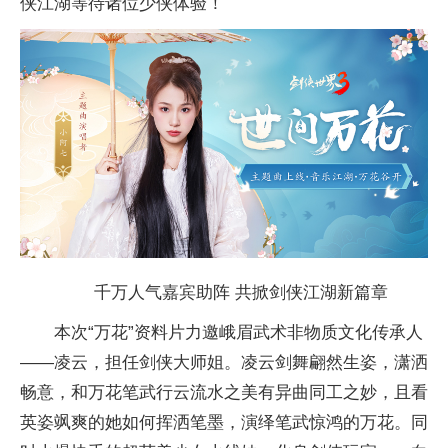
侠江湖等待诸位少侠体验！
千万人气嘉宾助阵 共掀剑侠江湖新篇章
本次“万花”资料片力邀峨眉武术非物质文化传承人
——凌云，担任剑侠大师姐。凌云剑舞翩然生姿，潇洒
畅意，和万花笔武行云流水之美有异曲同工之妙，且看
英姿飒爽的她如何挥洒笔墨，演绎笔武惊鸿的万花。同