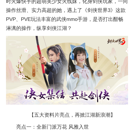
时火爆快手的超萌美少女火线妹，化身剑侠
玩家
，一向
操作丝滑、实力高超的她，遇上了《剑侠世界3》这款
PVP、PVE玩法丰富的武侠mmo手游，是否打出酣畅
淋漓的操作，纵享剑侠江湖？
【五大资料片亮点，再掀江湖新浪潮】
亮点一：全新门派万花 风雅入世