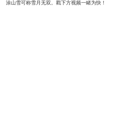
涂山雪可称雪月无双。戳下方视频一睹为快！