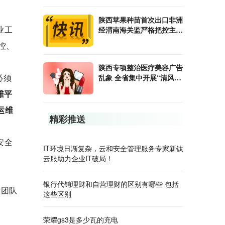
陕西苹果种苗首次出口非洲
业工
经渭南海关监严格把控主动
服务
控、
陕西专项整治医疗美容广告
必须
乱象 全省集中开展“清风行
动”
维
平
运维
精彩推送
安全
IT环境日渐复杂，云和安全管理服务专家新钛
云服助力企业IT破局！
银行代销理财和自营理财的区别有哪些 包括
术团队
这些区别
荣耀gs3是多少瓦的充电