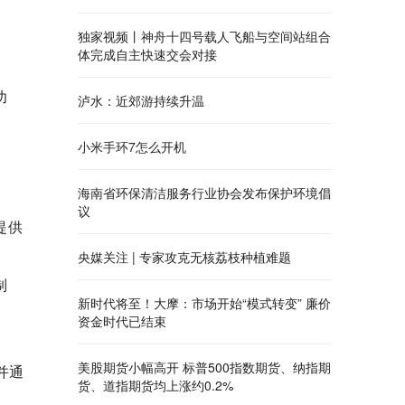
独家视频丨神舟十四号载人飞船与空间站组合
体完成自主快速交会对接
功
泸水：近郊游持续升温
小米手环7怎么开机
海南省环保清洁服务行业协会发布保护环境倡
议
提供
央媒关注 | 专家攻克无核荔枝种植难题
制
新时代将至！大摩：市场开始“模式转变” 廉价
资金时代已结束
美股期货小幅高开 标普500指数期货、纳指期
并通
货、道指期货均上涨约0.2%