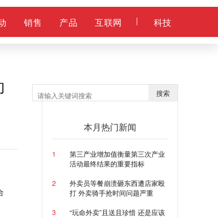
动
销售
产品
互联网
科技
助
搜索
本月热门新闻
1
第三产业增加值衡量第三次产业
活动最终结果的重要指标
2
外卖员等餐崩溃砸东西遭店家殴
合
打 外卖骑手抢时间问题严重
3
“玩命外卖”且送且珍惜 还是应该