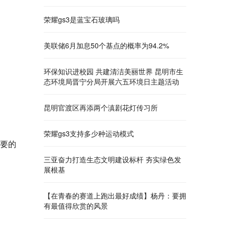
荣耀gs3是蓝宝石玻璃吗
美联储6月加息50个基点的概率为94.2%
环保知识进校园 共建清洁美丽世界 昆明市生
态环境局晋宁分局开展六五环境日主题活动
昆明官渡区再添两个滇剧花灯传习所
荣耀gs3支持多少种运动模式
必要的
三亚奋力打造生态文明建设标杆 夯实绿色发
展根基
【在青春的赛道上跑出最好成绩】杨丹：要拥
有最值得欣赏的风景