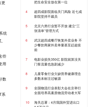
把生命安全放在第一位
出更
4
超四成影院面临关门风险 近七成
影院坚持不裁员
5
北京六类行业暂不开放 建立“三
张清单”管理方式
系统
6
武汉超四成餐厅恢复外卖业务 不
试、
少餐饮商家外卖单量甚至赶超疫
前
这些
7
电影业损失350亿 影院就算没关
使用
门客流量也急剧减少
8
儿童零食行业欠缺营养健康理念
多数未标注过敏源
好数
9
全国物流行业表彰大会在京举行
全面培养高素质物流劳动者大军
T系
10
海关总署：4月我国外贸进出口