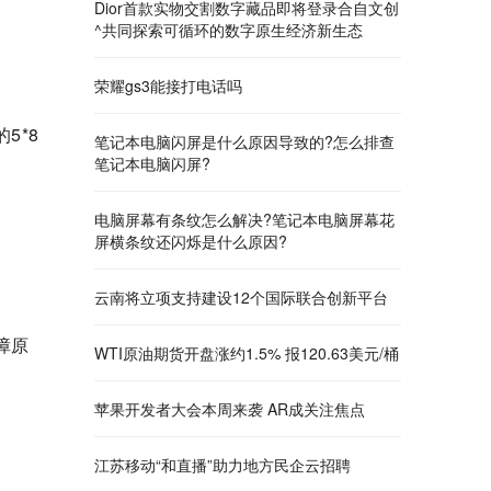
Dior首款实物交割数字藏品即将登录合自文创
^共同探索可循环的数字原生经济新生态
荣耀gs3能接打电话吗
5*8
笔记本电脑闪屏是什么原因导致的?怎么排查
笔记本电脑闪屏?
电脑屏幕有条纹怎么解决?笔记本电脑屏幕花
屏横条纹还闪烁是什么原因?
云南将立项支持建设12个国际联合创新平台
障原
WTI原油期货开盘涨约1.5% 报120.63美元/桶
苹果开发者大会本周来袭 AR成关注焦点
江苏移动“和直播”助力地方民企云招聘